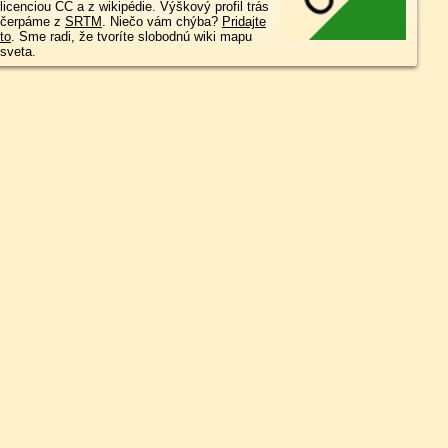
licenciou CC a z wikipédie. Výškový profil trás
čerpáme z
SRTM
. Niečo vám chýba?
Pridajte
to
. Sme radi, že tvoríte slobodnú wiki mapu
sveta.