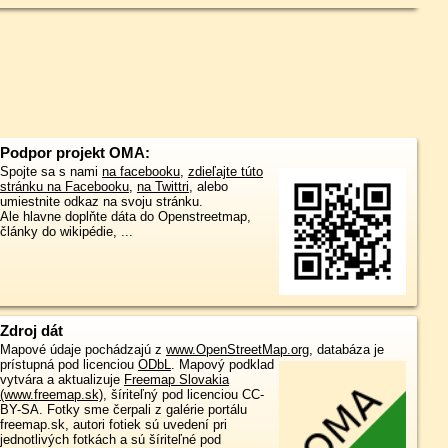
Podpor projekt OMA:
Spojte sa s nami
na facebooku
,
zdieľajte túto
stránku na Facebooku
,
na Twittri
, alebo
umiestnite odkaz na svoju stránku.
Ale hlavne doplňte dáta do Openstreetmap,
články do wikipédie, ...
Zdroj dát
Mapové údaje pochádzajú z
www.OpenStreetMap.org
, databáza je
prístupná pod licenciou
ODbL
.
Mapový podklad
vytvára a aktualizuje
Freemap Slovakia
(www.freemap.sk)
, šíriteľný pod licenciou CC-
BY-SA. Fotky sme čerpali z galérie portálu
freemap.sk, autori fotiek sú uvedení pri
jednotlivých fotkách a sú šíriteľné pod