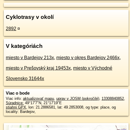
Cyklotrasy v okolí
2892
¤
V kategóriách
miesto v Bardejov 213x
,
miesto v okres Bardejov 2466x
,
miesto v Prešovský kraj 19453x
,
miesto v Východné
Slovensko 31644x
Viac o bode
Viac info:
aktualizovať mapu
,
uprav v JOSM (pokročilé)
,
13308840852
,
Súradnice:
49°17'7"N
,
21°17'19"E
stiahni GPX
, lon: 21.2886581, lat: 49.2853008, og type: place, og
locality: Bardejov,