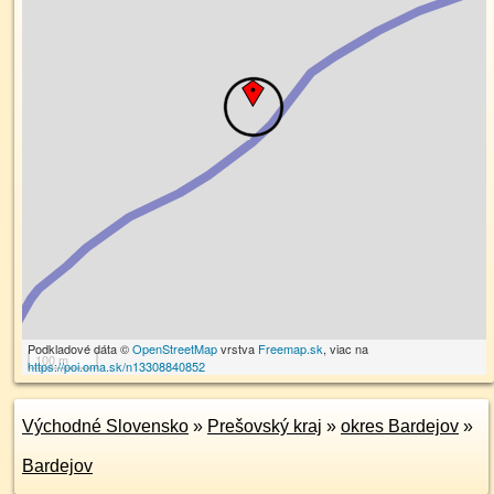
Podkladové dáta ©
OpenStreetMap
vrstva
Freemap.sk
, viac na
100 m
https://poi.oma.sk/n13308840852
Východné Slovensko
»
Prešovský kraj
»
okres Bardejov
»
Bardejov