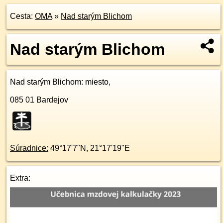
Cesta:
OMA
»
Nad starým Blichom
Nad starým Blichom
Nad starým Blichom
: miesto,
085 01
Bardejov
Súradnice:
49°17'7"N
,
21°17'19"E
Extra: