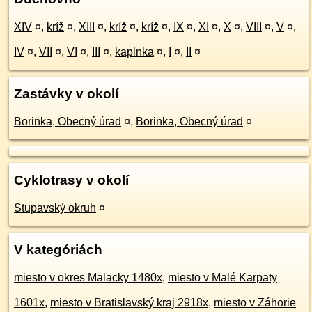
XIV
¤
,
kríž
¤
,
XIII
¤
,
kríž
¤
,
kríž
¤
,
IX
¤
,
XI
¤
,
X
¤
,
VIII
¤
,
V
¤
,
IV
¤
,
VII
¤
,
VI
¤
,
III
¤
,
kaplnka
¤
,
I
¤
,
II
¤
Zastávky v okolí
Borinka, Obecný úrad
¤
,
Borinka, Obecný úrad
¤
Cyklotrasy v okolí
Stupavský okruh
¤
V kategóriách
miesto v okres Malacky 1480x
,
miesto v Malé Karpaty
1601x
,
miesto v Bratislavský kraj 2918x
,
miesto v Záhorie