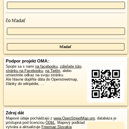
čo hľadať
Podpor projekt OMA:
Spojte sa s nami
na facebooku
,
zdieľajte túto
stránku na Facebooku
,
na Twittri
, alebo
umiestnite odkaz na svoju stránku.
Ale hlavne doplňte dáta do Openstreetmap,
články do wikipédie, ...
Zdroj dát
Mapové údaje pochádzajú z
www.OpenStreetMap.org
, databáza je
prístupná pod licenciou
ODbL
.
Mapový podklad
vytvára a aktualizuje
Freemap Slovakia