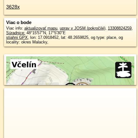
3628x
Viac o bode
Viac info:
aktualizovať mapu
,
uprav v JOSM (pokročilé)
,
13308824259
,
Súradnice:
48°15'57"N
,
17°5'30"E
stiahni GPX
, lon: 17.0918452, lat: 48.2659825, og type: place, og
locality: okres Malacky,