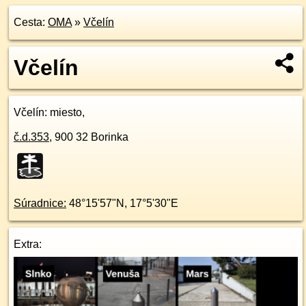
Cesta:
OMA
»
Včelín
Včelín
Včelín
: miesto,
č.d.
353
,
900 32
Borinka
Súradnice:
48°15'57"N
,
17°5'30"E
Extra: