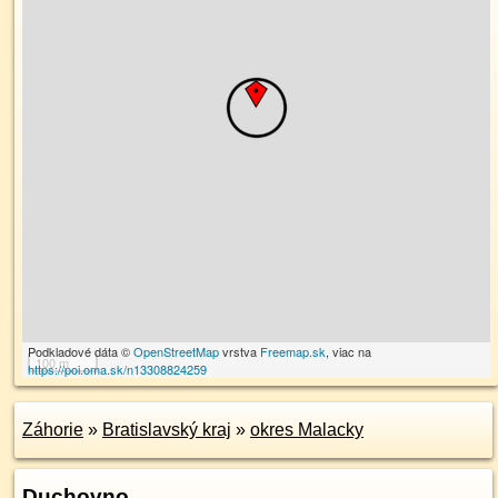
Podkladové dáta ©
OpenStreetMap
vrstva
Freemap.sk
, viac na
100 m
https://poi.oma.sk/n13308824259
Záhorie
»
Bratislavský kraj
»
okres Malacky
Duchovno