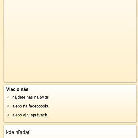
Viac o nás
nájdete nás na twittri
alebo na faceboooku
alebo aj v správach
kde hľadať