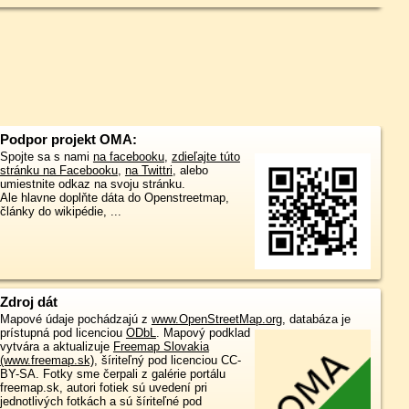
Podpor projekt OMA:
Spojte sa s nami
na facebooku
,
zdieľajte túto
stránku na Facebooku
,
na Twittri
, alebo
umiestnite odkaz na svoju stránku.
Ale hlavne doplňte dáta do Openstreetmap,
články do wikipédie, ...
Zdroj dát
Mapové údaje pochádzajú z
www.OpenStreetMap.org
, databáza je
prístupná pod licenciou
ODbL
.
Mapový podklad
vytvára a aktualizuje
Freemap Slovakia
(www.freemap.sk)
, šíriteľný pod licenciou CC-
BY-SA. Fotky sme čerpali z galérie portálu
freemap.sk, autori fotiek sú uvedení pri
jednotlivých fotkách a sú šíriteľné pod