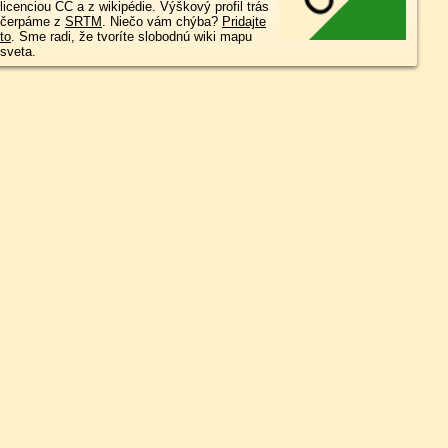
licenciou CC a z wikipédie. Výškový profil trás
čerpáme z
SRTM
. Niečo vám chýba?
Pridajte
to
. Sme radi, že tvoríte slobodnú wiki mapu
sveta.