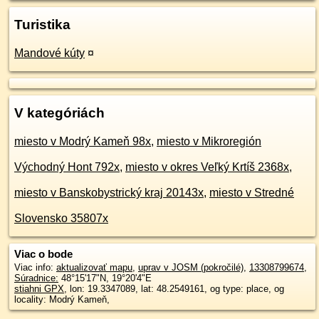
Turistika
Mandové kúty
¤
V kategóriách
miesto v Modrý Kameň 98x
,
miesto v Mikroregión
Východný Hont 792x
,
miesto v okres Veľký Krtíš 2368x
,
miesto v Banskobystrický kraj 20143x
,
miesto v Stredné
Slovensko 35807x
Viac o bode
Viac info:
aktualizovať mapu
,
uprav v JOSM (pokročilé)
,
13308799674
,
Súradnice:
48°15'17"N
,
19°20'4"E
stiahni GPX
, lon: 19.3347089, lat: 48.2549161, og type: place, og
locality: Modrý Kameň,