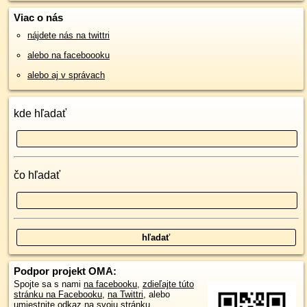
Viac o nás
nájdete nás na twittri
alebo na faceboooku
alebo aj v správach
kde hľadať
čo hľadať
Podpor projekt OMA:
Spojte sa s nami
na facebooku
,
zdieľajte túto
stránku na Facebooku
,
na Twittri
, alebo
umiestnite odkaz na svoju stránku.