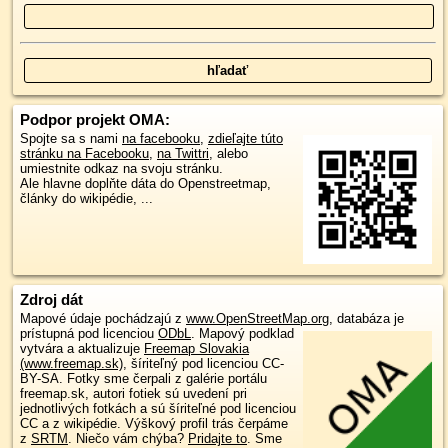
Podpor projekt OMA:
Spojte sa s nami
na facebooku
,
zdieľajte túto
stránku na Facebooku
,
na Twittri
, alebo
umiestnite odkaz na svoju stránku.
Ale hlavne doplňte dáta do Openstreetmap,
články do wikipédie, ...
Zdroj dát
Mapové údaje pochádzajú z
www.OpenStreetMap.org
, databáza je
prístupná pod licenciou
ODbL
.
Mapový podklad
vytvára a aktualizuje
Freemap Slovakia
(www.freemap.sk)
, šíriteľný pod licenciou CC-
BY-SA. Fotky sme čerpali z galérie portálu
freemap.sk, autori fotiek sú uvedení pri
jednotlivých fotkách a sú šíriteľné pod licenciou
CC a z wikipédie. Výškový profil trás čerpáme
z
SRTM
. Niečo vám chýba?
Pridajte to
. Sme