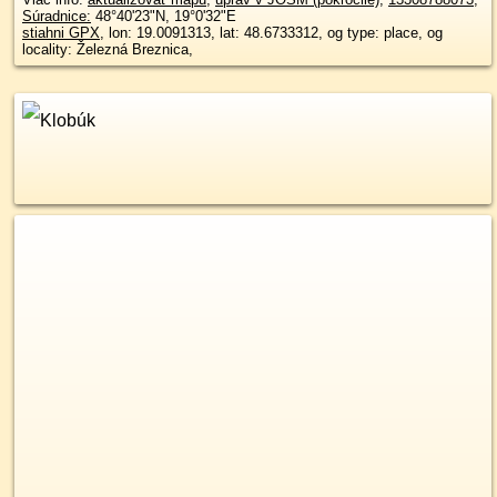
Súradnice:
48°40'23"N
,
19°0'32"E
stiahni GPX
, lon: 19.0091313, lat: 48.6733312, og type: place, og
locality: Železná Breznica,