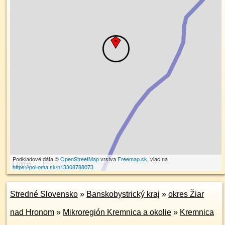
Podkladové dáta ©
OpenStreetMap
vrstva
Freemap.sk
, viac na
100 m
https://poi.oma.sk/n13308788073
Stredné Slovensko
»
Banskobystrický kraj
»
okres Žiar
nad Hronom
»
Mikroregión Kremnica a okolie
»
Kremnica