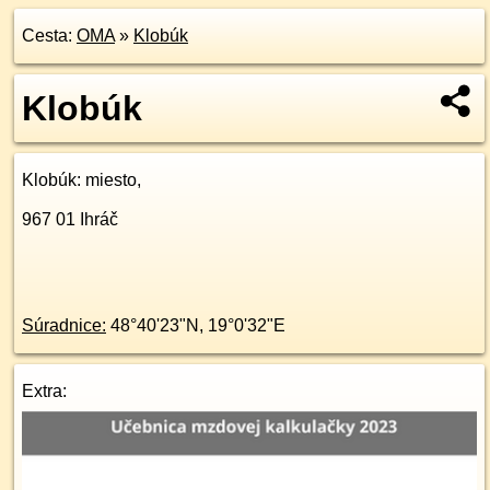
Cesta:
OMA
»
Klobúk
Klobúk
Klobúk
: miesto,
967 01
Ihráč
Súradnice:
48°40'23"N
,
19°0'32"E
Extra: