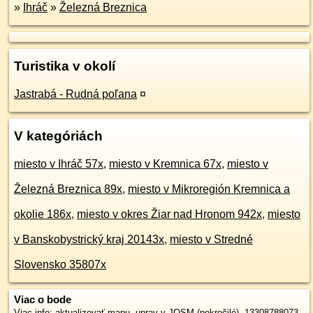
»
Ihráč
»
Železná Breznica
Turistika v okolí
Jastrabá - Rudná poľana
¤
V kategóriách
miesto v Ihráč 57x
,
miesto v Kremnica 67x
,
miesto v
Železná Breznica 89x
,
miesto v Mikroregión Kremnica a
okolie 186x
,
miesto v okres Žiar nad Hronom 942x
,
miesto
v Banskobystrický kraj 20143x
,
miesto v Stredné
Slovensko 35807x
Viac o bode
Viac info:
aktualizovať mapu
,
uprav v JOSM (pokročilé)
,
13308788073
,