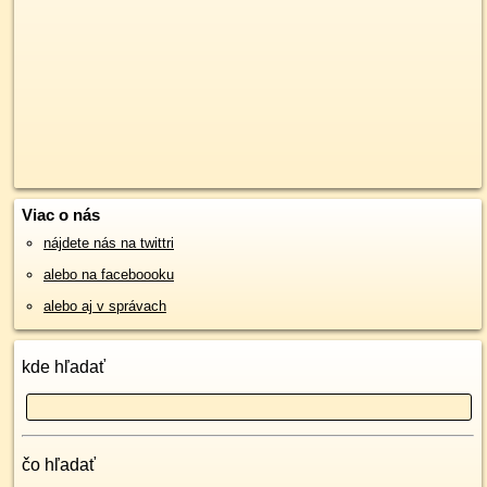
Viac o nás
nájdete nás na twittri
alebo na faceboooku
alebo aj v správach
kde hľadať
čo hľadať