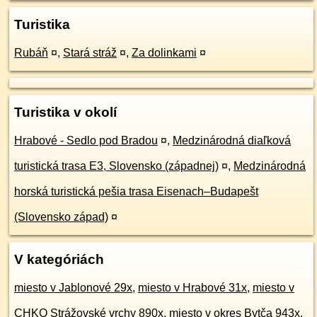
Turistika
Rubáň
¤
,
Stará stráž
¤
,
Za dolinkami
¤
Turistika v okolí
Hrabové - Sedlo pod Bradou
¤
,
Medzinárodná diaľková
turistická trasa E3, Slovensko (západnej)
¤
,
Medzinárodná
horská turistická pešia trasa Eisenach–Budapešt
(Slovensko západ)
¤
V kategóriách
miesto v Jablonové 29x
,
miesto v Hrabové 31x
,
miesto v
CHKO Strážovské vrchy 890x
,
miesto v okres Bytča 943x
,