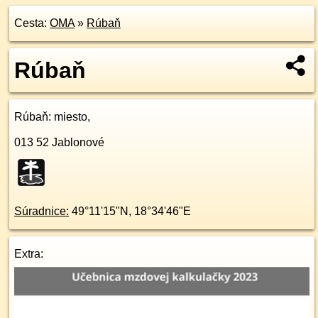
Cesta:
OMA
»
Rúbaň
Rúbaň
Rúbaň
: miesto,
013 52
Jablonové
Súradnice:
49°11'15"N
,
18°34'46"E
Extra: