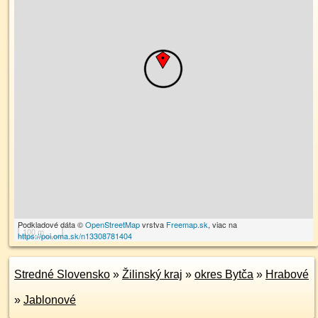
Podkladové dáta ©
OpenStreetMap
vrstva
Freemap.sk
, viac na
100 m
https://poi.oma.sk/n13308781404
Stredné Slovensko
»
Žilinský kraj
»
okres Bytča
»
Hrabové
»
Jablonové