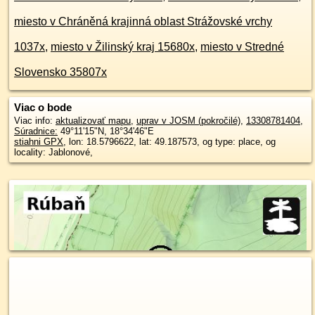
miesto v Chráněná krajinná oblast Strážovské vrchy
1037x
,
miesto v Žilinský kraj 15680x
,
miesto v Stredné
Slovensko 35807x
Viac o bode
Viac info:
aktualizovať mapu
,
uprav v JOSM (pokročilé)
,
13308781404
,
Súradnice:
49°11'15"N
,
18°34'46"E
stiahni GPX
, lon: 18.5796622, lat: 49.187573, og type: place, og
locality: Jablonové,