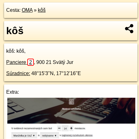
Cesta:
OMA
»
kôš
kôš
kôš
: kôš,
Panciere
2
,
900 21
Svätý Jur
Súradnice:
48°15'3"N
,
17°12'16"E
Extra: