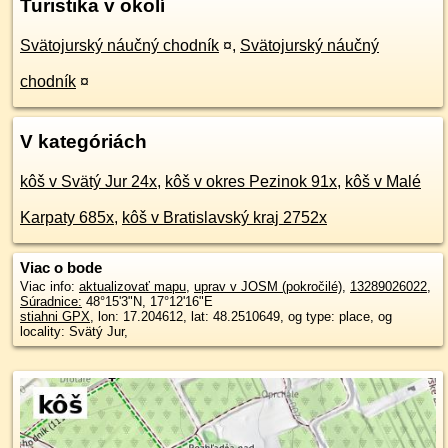
Turistika v okolí
Svätojurský náučný chodník
¤
,
Svätojurský náučný
chodník
¤
V kategóriách
kôš v Svätý Jur 24x
,
kôš v okres Pezinok 91x
,
kôš v Malé
Karpaty 685x
,
kôš v Bratislavský kraj 2752x
Viac o bode
Viac info:
aktualizovať mapu
,
uprav v JOSM (pokročilé)
,
13289026022
,
Súradnice:
48°15'3"N
,
17°12'16"E
stiahni GPX
, lon: 17.204612, lat: 48.2510649, og type: place, og
locality: Svätý Jur,