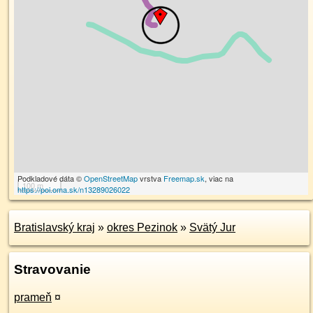
Podkladové dáta ©
OpenStreetMap
vrstva
Freemap.sk
, viac na
100 m
https://poi.oma.sk/n13289026022
Bratislavský kraj
»
okres Pezinok
»
Svätý Jur
Stravovanie
prameň
¤