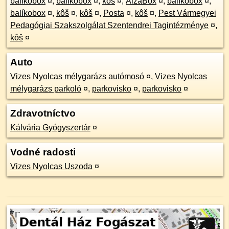
balíkobox
¤
,
balíkobox
¤
,
kôš
¤
,
AlzaBox
¤
,
balíkobox
¤
,
balíkobox
¤
,
kôš
¤
,
kôš
¤
,
Posta
¤
,
kôš
¤
,
Pest Vármegyei
Pedagógiai Szakszolgálat Szentendrei Tagintézménye
¤
,
kôš
¤
Auto
Vizes Nyolcas mélygarázs autómosó
¤
,
Vizes Nyolcas
mélygarázs parkoló
¤
,
parkovisko
¤
,
parkovisko
¤
Zdravotníctvo
Kálvária Gyógyszertár
¤
Vodné radosti
Vizes Nyolcas Uszoda
¤