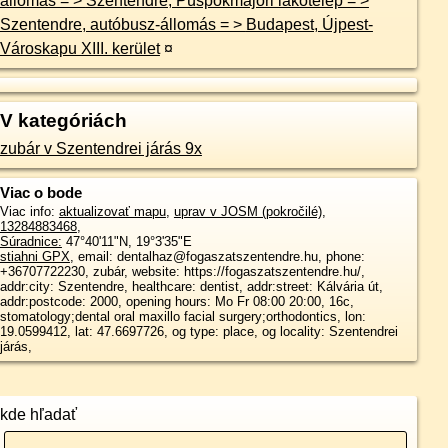
állomás = > Szentendre, Püspökmajori lakótelep = >
Szentendre, autóbusz-állomás = > Budapest, Újpest-
Városkapu XIII. kerület
¤
V kategóriách
zubár v Szentendrei járás 9x
Viac o bode
Viac info:
aktualizovať mapu
,
uprav v JOSM (pokročilé)
,
13284883468
,
Súradnice:
47°40'11"N
,
19°3'35"E
stiahni GPX
, email: dentalhaz@fogaszatszentendre.hu, phone:
+36707722230, zubár, website: https://fogaszatszentendre.hu/,
addr:city: Szentendre, healthcare: dentist, addr:street: Kálvária út,
addr:postcode: 2000, opening hours: Mo Fr 08:00 20:00, 16c,
stomatology;dental oral maxillo facial surgery;orthodontics, lon:
19.0599412, lat: 47.6697726, og type: place, og locality: Szentendrei
járás,
kde hľadať