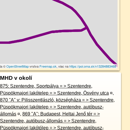
ta ©
OpenStreetMap
vrstva
Freemap.sk
, viac na
https://poi.oma.sk/n13284883468
MHD v okolí
875: Szentendre, Sportpálya = > Szentendre,
Püspökmajori lakótelep = > Szentendre, Ösvény utca
¤
,
870 "A" v: Pilisszentlászló, községháza = > Szentendre,
Püspökmajori lakótelep = > Szentendre, autóbusz-
állomás
¤
,
869 "A": Budapest, Heltai Jenő tér = >
Szentendre, autóbusz-állomás = > Szentendre,
Püspökmajori lakótólep = > Szentendre, autóbusz-