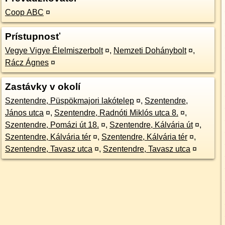
Coop ABC
¤
Prístupnosť
Vegye Vigye Élelmiszerbolt
¤
,
Nemzeti Dohánybolt
¤
,
Rácz Ágnes
¤
Zastávky v okolí
Szentendre, Püspökmajori lakótelep
¤
,
Szentendre,
János utca
¤
,
Szentendre, Radnóti Miklós utca 8.
¤
,
Szentendre, Pomázi út 18.
¤
,
Szentendre, Kálvária út
¤
,
Szentendre, Kálvária tér
¤
,
Szentendre, Kálvária tér
¤
,
Szentendre, Tavasz utca
¤
,
Szentendre, Tavasz utca
¤