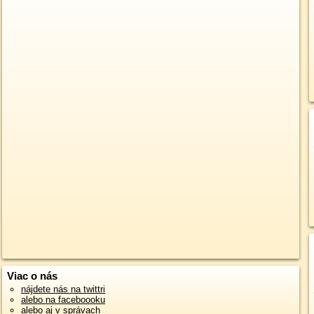
Viac o nás
nájdete nás na twittri
alebo na faceboooku
alebo aj v správach