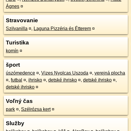
Ágnes
¤
Stravovanie
Szilvanilla
¤
,
Laguna Pizzéria és Étterem
¤
Turistika
komín
¤
šport
úszómedence
¤
,
Vizes Nyolcas Uszoda
¤
,
verejná plocha
¤
,
futbal
¤
,
ihrisko
¤
,
detské ihrisko
¤
,
detské ihrisko
¤
,
detské ihrisko
¤
Voľný čas
park
¤
,
Szélrózsa kert
¤
Služby