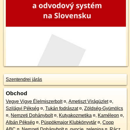
Szentendrei járás
Obchod
Vegye Vigye Élelmiszerbolt
¤
,
Ametiszt Virágüzlet
¤
,
Szilágyi Pékség
¤
,
Tukán fodrászat
¤
,
Zöldség-Gyümölcs
¤
,
Nemzeti Dohánybolt
¤
,
Kutyakozmetika
¤
,
Kaméleon
¤
,
Albán Pékség
¤
,
Püspökmajor Klubkönyvtár
¤
,
Coop
ABC
¤
,
Nemzeti Dohánybolt
¤
,
ovocie, zelenina
¤
,
Rácz