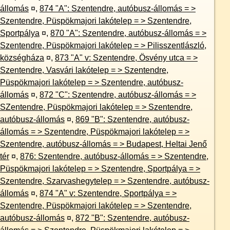
állomás
¤
,
874 "A": Szentendre, autóbusz-állomás = >
Szentendre, Püspökmajori lakótelep = > Szentendre,
Sportpálya
¤
,
870 "A": Szentendre, autóbusz-állomás = >
Szentendre, Püspökmajori lakótelep = > Pilisszentlászló,
községháza
¤
,
873 "A" v: Szentendre, Ösvény utca = >
Szentendre, Vasvári lakótelep = > Szentendre,
Püspökmajori lakótelep = > Szentendre, autóbusz-
állomás
¤
,
872 "C": Szentendre, autóbusz-állomás = >
SZentendre, Püspökmajori lakótelep = > Szentendre,
autóbusz-állomás
¤
,
869 "B": Szentendre, autóbusz-
állomás = > Szentendre, Püspökmajori lakótelep = >
Szentendre, autóbusz-állomás = > Budapest, Heltai Jenő
tér
¤
,
876: Szentendre, autóbusz-állomás = > Szentendre,
Püspökmajori lakótelep = > Szentendre, Sportpálya = >
Szentendre, Szarvashegytelep = > Szentendre, autóbusz-
állomás
¤
,
874 "A" v: Szentendre, Sportpálya = >
Szentendre, Püspökmajori lakótelep = > Szentendre,
autóbusz-állomás
¤
,
872 "B": Szentendre, autóbusz-