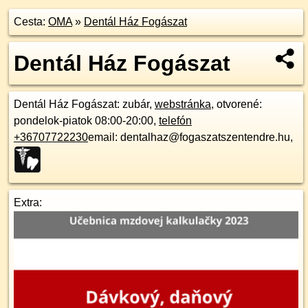
Cesta:
OMA
»
Dentál Ház Fogászat
Dentál Ház Fogászat
Dentál Ház Fogászat
: zubár,
webstránka
, otvorené:
pondelok-piatok 08:00-20:00,
telefón
+36707722230
email: dentalhaz@fogaszatszentendre.hu,
Extra: