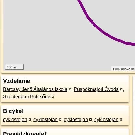
100 m
Podkladové dá
Vzdelanie
Barcsay Jenő Általános Iskola
¤
,
Püspökmajori Óvoda
¤
,
Szentendrei Bölcsőde
¤
Bicykel
cyklostojan
¤
,
cyklostojan
¤
,
cyklostojan
¤
,
cyklostojan
¤
Prevádzkovateľ