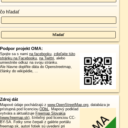
čo hľadať
Podpor projekt OMA:
Spojte sa s nami
na facebooku
,
zdieľajte túto
stránku na Facebooku
,
na Twittri
, alebo
umiestnite odkaz na svoju stránku.
Ale hlavne doplňte dáta do Openstreetmap,
články do wikipédie, ...
Zdroj dát
Mapové údaje pochádzajú z
www.OpenStreetMap.org
, databáza je
prístupná pod licenciou
ODbL
.
Mapový podklad
vytvára a aktualizuje
Freemap Slovakia
(www.freemap.sk)
, šíriteľný pod licenciou CC-
BY-SA. Fotky sme čerpali z galérie portálu
freemap.sk, autori fotiek sú uvedení pri