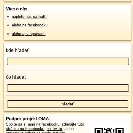
Viac o nás
nájdete nás na twittri
alebo na faceboooku
alebo aj v správach
kde hľadať
čo hľadať
Podpor projekt OMA:
Spojte sa s nami
na facebooku
,
zdieľajte túto
stránku na Facebooku
,
na Twittri
, alebo