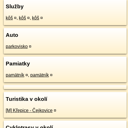
Služby
kôš
¤
,
kôš
¤
,
kôš
¤
Auto
parkovisko
¤
Pamiatky
pamätník
¤
,
pamätník
¤
Turistika v okolí
[M] Křepice - Čejkovice
¤
Cyklotrasy v okolí