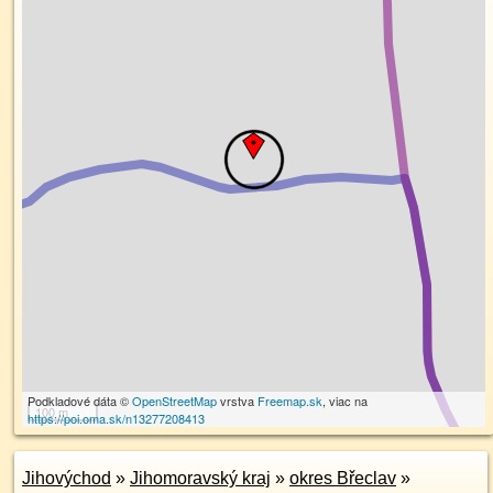
Podkladové dáta ©
OpenStreetMap
vrstva
Freemap.sk
, viac na
100 m
https://poi.oma.sk/n13277208413
Jihovýchod
»
Jihomoravský kraj
»
okres Břeclav
»