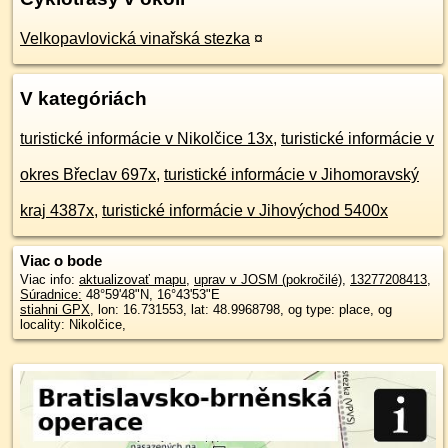
Velkopavlovická vinařská stezka
¤
V kategóriách
turistické informácie v Nikolčice 13x
,
turistické informácie v
okres Břeclav 697x
,
turistické informácie v Jihomoravský
kraj 4387x
,
turistické informácie v Jihovýchod 5400x
Viac o bode
Viac info:
aktualizovať mapu
,
uprav v JOSM (pokročilé)
,
13277208413
,
Súradnice:
48°59'48"N
,
16°43'53"E
stiahni GPX
, lon: 16.731553, lat: 48.9968798, og type: place, og
locality: Nikolčice,