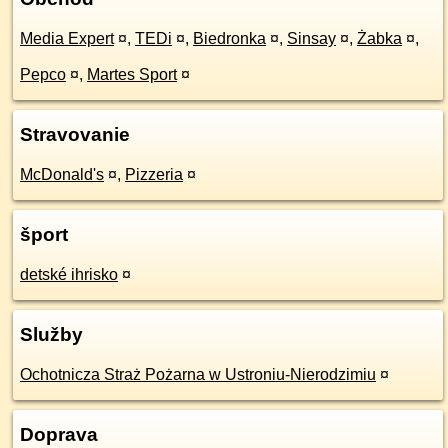
Media Expert
¤
,
TEDi
¤
,
Biedronka
¤
,
Sinsay
¤
,
Żabka
¤
,
Pepco
¤
,
Martes Sport
¤
Stravovanie
McDonald's
¤
,
Pizzeria
¤
šport
detské ihrisko
¤
Služby
Ochotnicza Straż Pożarna w Ustroniu-Nierodzimiu
¤
Doprava