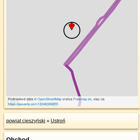
Podkladové dáta ©
OpenStreetMap
vrstva
Freemap.sk
, viac na
100 m
https://poi.oma.sk/n13246306855
powiat cieszyński
»
Ustroń
Obchod