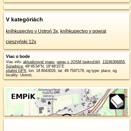
V kategóriách
kníhkupectvo v Ustroń 3x
,
kníhkupectvo v powiat
cieszyński 12x
Viac o bode
Viac info:
aktualizovať mapu
,
uprav v JOSM (pokročilé)
,
13246306855
,
Súradnice:
49°45'34"N
,
18°48'15"E
stiahni GPX
, lon: 18.8043026, lat: 49.7597179, og type: place, og
locality: Ustroń,