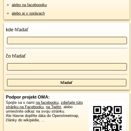
alebo na faceboooku
alebo aj v správach
kde hľadať
čo hľadať
Podpor projekt OMA:
Spojte sa s nami
na facebooku
,
zdieľajte túto
stránku na Facebooku
,
na Twittri
, alebo
umiestnite odkaz na svoju stránku.
Ale hlavne doplňte dáta do Openstreetmap,
články do wikipédie, ...