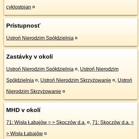
cyklostojan
¤
Prístupnosť
Ustroń Nierodzim Spółdzielnia
¤
Zastávky v okolí
Ustroń Nierodzim Spółdzielnia
¤
,
Ustroń Nierodzim
Spółdzielnia
¤
,
Ustroń Nierodzim Skrzyżowanie
¤
,
Ustroń
Nierodzim Skrzyżowanie
¤
MHD v okolí
71: Wisła Łabajów = > Skoczów d.a.
¤
,
71: Skoczów d.a. =
> Wisła Łabajów
¤