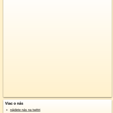
Viac o nás
nájdete nás na twittri