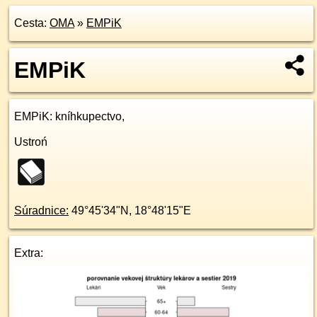
Cesta:
OMA
»
EMPiK
EMPiK
EMPiK
: kníhkupectvo,
Ustroń
Súradnice:
49°45'34"N
,
18°48'15"E
Extra: