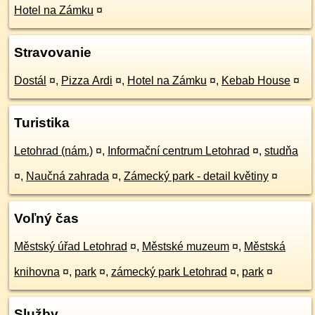
Hotel na Zámku
¤
Stravovanie
Dostál
¤
,
Pizza Ardi
¤
,
Hotel na Zámku
¤
,
Kebab House
¤
Turistika
Letohrad (nám.)
¤
,
Informační centrum Letohrad
¤
,
studňa
¤
,
Naučná zahrada
¤
,
Zámecký park - detail květiny
¤
Voľný čas
Městský úřad Letohrad
¤
,
Městské muzeum
¤
,
Městská
knihovna
¤
,
park
¤
,
zámecký park Letohrad
¤
,
park
¤
Služby