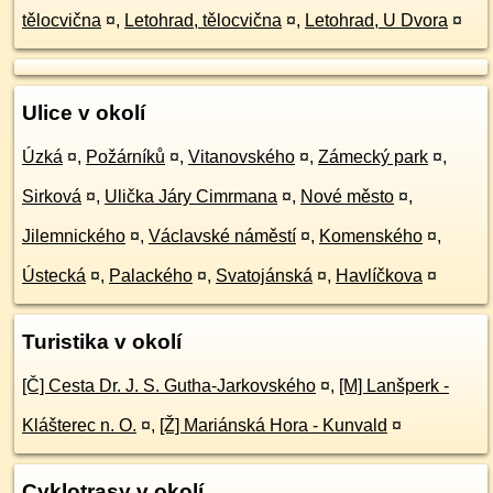
tělocvična
¤
,
Letohrad, tělocvična
¤
,
Letohrad, U Dvora
¤
Ulice v okolí
Úzká
¤
,
Požárníků
¤
,
Vitanovského
¤
,
Zámecký park
¤
,
Sirková
¤
,
Ulička Járy Cimrmana
¤
,
Nové město
¤
,
Jilemnického
¤
,
Václavské náměstí
¤
,
Komenského
¤
,
Ústecká
¤
,
Palackého
¤
,
Svatojánská
¤
,
Havlíčkova
¤
Turistika v okolí
[Č] Cesta Dr. J. S. Gutha-Jarkovského
¤
,
[M] Lanšperk -
Klášterec n. O.
¤
,
[Ž] Mariánská Hora - Kunvald
¤
Cyklotrasy v okolí