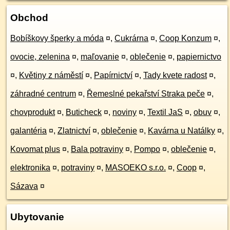
Obchod
Bobíškovy šperky a móda
¤
,
Cukrárna
¤
,
Coop Konzum
¤
,
ovocie, zelenina
¤
,
maľovanie
¤
,
oblečenie
¤
,
papiernictvo
¤
,
Květiny z náměstí
¤
,
Papírnictví
¤
,
Tady kvete radost
¤
,
záhradné centrum
¤
,
Řemeslné pekařství Straka peče
¤
,
chovprodukt
¤
,
Buticheck
¤
,
noviny
¤
,
Textil JaS
¤
,
obuv
¤
,
galantéria
¤
,
Zlatnictví
¤
,
oblečenie
¤
,
Kavárna u Natálky
¤
,
Kovomat plus
¤
,
Bala potraviny
¤
,
Pompo
¤
,
oblečenie
¤
,
elektronika
¤
,
potraviny
¤
,
MASOEKO s.r.o.
¤
,
Coop
¤
,
Sázava
¤
Ubytovanie