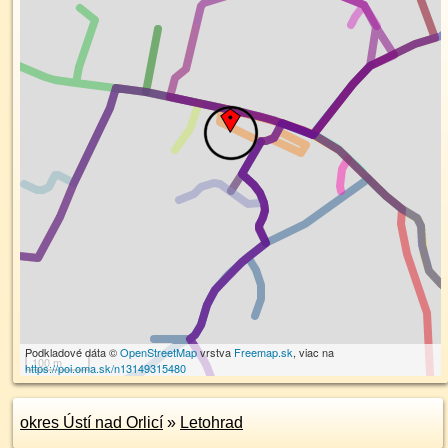
Podkladové dáta ©
OpenStreetMap
vrstva
Freemap.sk
, viac na
100 m
https://poi.oma.sk/n13149315480
okres Ústí nad Orlicí
»
Letohrad