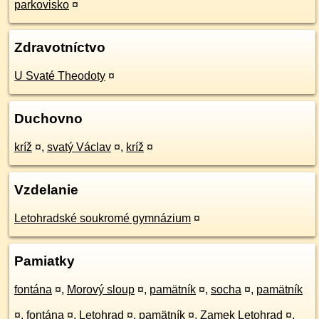
parkovisko
¤
Zdravotníctvo
U Svaté Theodoty
¤
Duchovno
kríž
¤
,
svatý Václav
¤
,
kríž
¤
Vzdelanie
Letohradské soukromé gymnázium
¤
Pamiatky
fontána
¤
,
Morový sloup
¤
,
pamätník
¤
,
socha
¤
,
pamätník
¤
,
fontána
¤
,
Letohrad
¤
,
pamätník
¤
,
Zamek Letohrad
¤
,