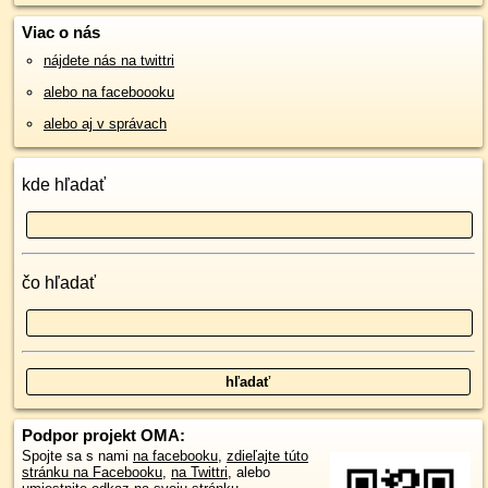
Viac o nás
nájdete nás na twittri
alebo na faceboooku
alebo aj v správach
kde hľadať
čo hľadať
Podpor projekt OMA:
Spojte sa s nami
na facebooku
,
zdieľajte túto
stránku na Facebooku
,
na Twittri
, alebo