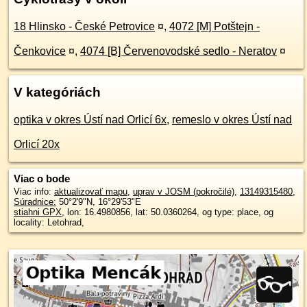
18 Hlinsko - České Petrovice
¤
,
4072 [M] Potštejn -
Čenkovice
¤
,
4074 [B] Červenovodské sedlo - Neratov
¤
V kategóriách
optika v okres Ústí nad Orlicí 6x
,
remeslo v okres Ústí nad
Orlicí 20x
Viac o bode
Viac info:
aktualizovať mapu
,
uprav v JOSM (pokročilé)
,
13149315480
,
Súradnice:
50°2'9"N
,
16°29'53"E
stiahni GPX
, lon: 16.4980856, lat: 50.0360264, og type: place, og
locality: Letohrad,