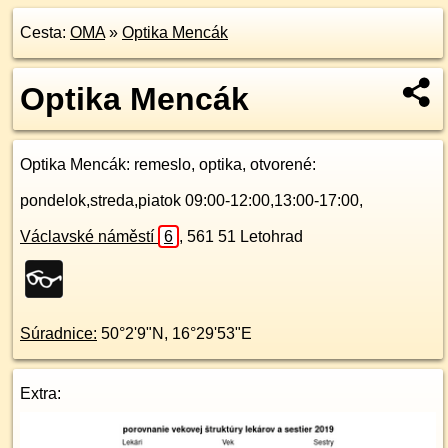
Cesta:
OMA
»
Optika Mencák
Optika Mencák
Optika Mencák
: remeslo, optika, otvorené:
pondelok,streda,piatok 09:00-12:00,13:00-17:00,
Václavské náměstí
6
,
561 51
Letohrad
Súradnice:
50°2'9"N
,
16°29'53"E
Extra: