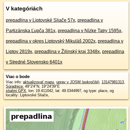
V kategóriách
prepadlina v Liptovské Sliače 57x
,
prepadlina v
Partizánska Ľupča 381x
,
prepadlina v Nízke Tatry 1595x
,
prepadlina v okres Liptovský Mikuláš 2002x
,
prepadlina v
Liptov 2819x
,
prepadlina v Žilinský kraj 3348x
,
prepadlina
v Stredné Slovensko 6401x
Viac o bode
Viac info:
aktualizovať mapu
,
uprav v JOSM (pokročilé)
,
13147981313
,
Súradnice:
49°2'4"N
,
19°24'39"E
stiahni GPX
, lon: 19.411042, lat: 49.0344997, og type: place, og
locality: Liptovské Sliače,