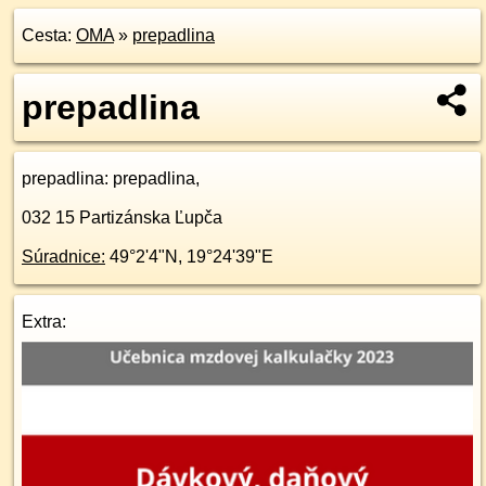
Cesta:
OMA
»
prepadlina
prepadlina
prepadlina
: prepadlina,
032 15
Partizánska Ľupča
Súradnice:
49°2'4"N
,
19°24'39"E
Extra: