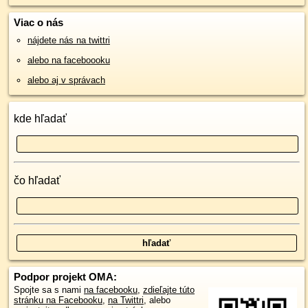
Viac o nás
nájdete nás na twittri
alebo na faceboooku
alebo aj v správach
kde hľadať
čo hľadať
Podpor projekt OMA:
Spojte sa s nami
na facebooku
,
zdieľajte túto
stránku na Facebooku
,
na Twittri
, alebo