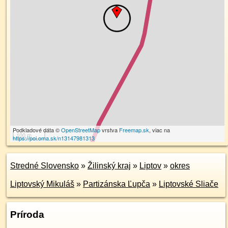
Podkladové dáta ©
OpenStreetMap
vrstva
Freemap.sk
, viac na
100 m
https://poi.oma.sk/n13147981313
Stredné Slovensko
»
Žilinský kraj
»
Liptov
»
okres
Liptovský Mikuláš
»
Partizánska Ľupča
»
Liptovské Sliače
Príroda