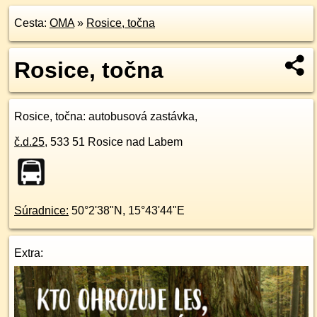
Cesta:
OMA
»
Rosice, točna
Rosice, točna
Rosice, točna
: autobusová zastávka,
č.d.
25
,
533 51
Rosice nad Labem
Súradnice:
50°2'38"N
,
15°43'44"E
Extra: