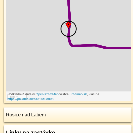
Podkladové dáta ©
OpenStreetMap
vrstva
Freemap.sk
, viac na
100 m
https://poi.oma.sk/n1314498903
Rosice nad Labem
Linky na zastávke