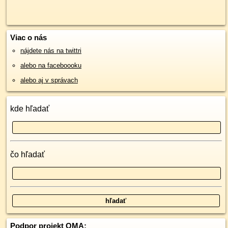
Viac o nás
nájdete nás na twittri
alebo na faceboooku
alebo aj v správach
kde hľadať
čo hľadať
Podpor projekt OMA: