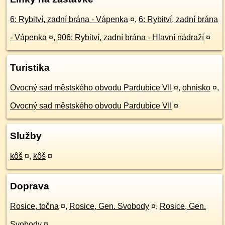
6: Rybitví, zadní brána - Vápenka
¤
,
6: Rybitví, zadní brána
- Vápenka
¤
,
906: Rybitví, zadní brána - Hlavní nádraží
¤
Turistika
Ovocný sad městského obvodu Pardubice VII
¤
,
ohnisko
¤
,
Ovocný sad městského obvodu Pardubice VII
¤
Služby
kôš
¤
,
kôš
¤
Doprava
Rosice, točna
¤
,
Rosice, Gen. Svobody
¤
,
Rosice, Gen.
Svobody
¤