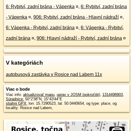
6: Rybitví, zadní brána - Vápenka
¤
,
6: Rybitví, zadní brána
- Vápenka
¤
,
906: Rybitví, zadní brána - Hlavní nádraží
¤
,
6: Vápenka - Rybitví, zadní brána
¤
,
6: Vápenka - Rybitví,
zadní brána
¤
,
906: Hlavní nádraží - Rybitví, zadní brána
¤
V kategóriách
autobusová zastávka v Rosice nad Labem 11x
Viac o bode
Viac info:
aktualizovať mapu
,
uprav v JOSM (pokročilé)
,
1314498903
,
Súradnice:
50°2'38"N
,
15°43'44"E
stiahni GPX
, lon: 15.7290523, lat: 50.0440654, og type: place, og
locality: Rosice nad Labem,