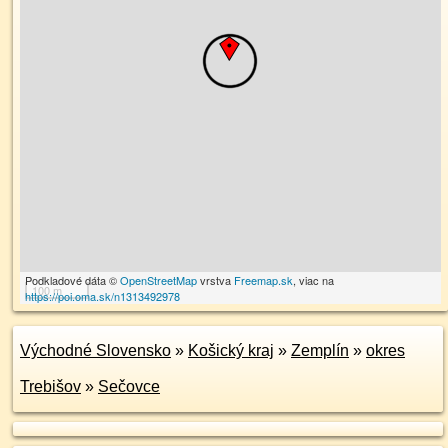
Podkladové dáta ©
OpenStreetMap
vrstva
Freemap.sk
, viac na
100 m
https://poi.oma.sk/n1313492978
Východné Slovensko
»
Košický kraj
»
Zemplín
»
okres
Trebišov
»
Sečovce