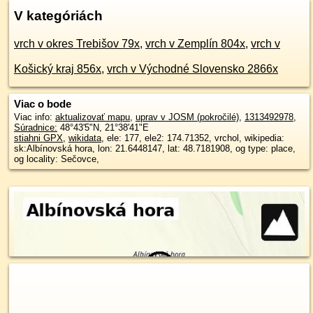
V kategóriách
vrch v okres Trebišov 79x
,
vrch v Zemplín 804x
,
vrch v
Košický kraj 856x
,
vrch v Východné Slovensko 2866x
Viac o bode
Viac info:
aktualizovať mapu
,
uprav v JOSM (pokročilé)
,
1313492978
,
Súradnice:
48°43'5"N
,
21°38'41"E
stiahni GPX
,
wikidata
, ele: 177, ele2: 174.71352, vrchol, wikipedia:
sk:Albínovská hora, lon: 21.6448147, lat: 48.7181908, og type: place,
og locality: Sečovce,