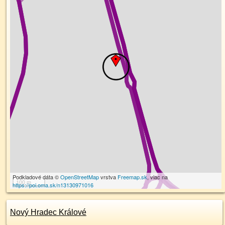
Podkladové dáta ©
OpenStreetMap
vrstva
Freemap.sk
, viac na
100 m
https://poi.oma.sk/n13130971016
Nový Hradec Králové