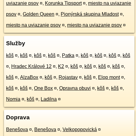
uviazanie psov
¤
,
Korunka Tipsport
¤
,
miesto na uviazanie
psov
¤
,
Golden Queen
¤
,
Pionýrská skupina Mladost
¤
,
miesto na uviazanie psov
¤
,
miesto na uviazanie psov
¤
Služby
kôš
¤
,
kôš
¤
,
kôš
¤
,
kôš
¤
,
Patka
¤
,
kôš
¤
,
kôš
¤
,
kôš
¤
,
kôš
¤
,
Hradec Králové 12
¤
,
K2
¤
,
kôš
¤
,
kôš
¤
,
kôš
¤
,
kôš
¤
,
kôš
¤
,
AlzaBox
¤
,
kôš
¤
,
Rojastav
¤
,
kôš
¤
,
Elop mont
¤
,
kôš
¤
,
kôš
¤
,
One Box
¤
,
Opravna obuvi
¤
,
kôš
¤
,
kôš
¤
,
Nomia
¤
,
kôš
¤
,
Ladilna
¤
Doprava
Benešova
¤
,
Benešova
¤
,
Velkopopovická
¤