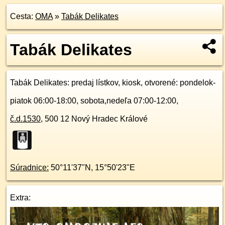
Cesta:
OMA
»
Tabák Delikates
Tabák Delikates
Tabák Delikates
: predaj lístkov, kiosk, otvorené: pondelok-
piatok 06:00-18:00, sobota,nedeľa 07:00-12:00,
č.d.
1530
,
500 12
Nový Hradec Králové
Súradnice:
50°11'37"N
,
15°50'23"E
Extra: