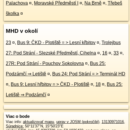
Palachova
¤
,
Moravské Předměstí I
¤
,
Na Brně
¤
,
Třebeš
školka
¤
MHD v okolí
23
¤
,
Bus 9: ČKD - Plotiště = > Lesní křbitov
¤
,
Trolejbus
27: Pod Strání - Slezské Předměstí, Cihelna
¤
,
16
¤
,
33
¤
,
27R: Pod Strání - Pouchov Sokolovna
¤
,
Bus 25:
Podzámčí ⇒ Letiště
¤
,
Bus 24: Pod Strání = > Terminál HD
¤
,
Bus 9: Lesní hřbitov = > ČKD - Plotiště
¤
,
18
¤
,
Bus 25:
Letiště ⇒ Podzámčí
¤
Viac o bode
Viac info:
aktualizovať mapu
,
uprav v JOSM (pokročilé)
,
13130971016
,
Súradnice:
50°11'37"N
,
15°50'23"E