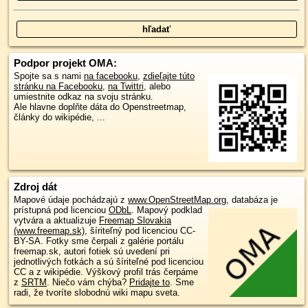
Podpor projekt OMA:
Spojte sa s nami
na facebooku
,
zdieľajte túto
stránku na Facebooku
,
na Twittri
, alebo
umiestnite odkaz na svoju stránku.
Ale hlavne doplňte dáta do Openstreetmap,
články do wikipédie, ...
Zdroj dát
Mapové údaje pochádzajú z
www.OpenStreetMap.org
, databáza je
prístupná pod licenciou
ODbL
.
Mapový podklad
vytvára a aktualizuje
Freemap Slovakia
(www.freemap.sk)
, šíriteľný pod licenciou CC-
BY-SA. Fotky sme čerpali z galérie portálu
freemap.sk, autori fotiek sú uvedení pri
jednotlivých fotkách a sú šíriteľné pod licenciou
CC a z wikipédie. Výškový profil trás čerpáme
z
SRTM
. Niečo vám chýba?
Pridajte to
. Sme
radi, že tvoríte slobodnú wiki mapu sveta.