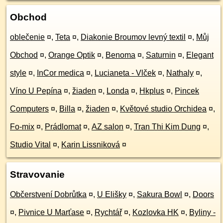
Obchod
oblečenie
¤
,
Teta
¤
,
Diakonie Broumov levný textil
¤
,
Můj
Obchod
¤
,
Orange Optik
¤
,
Benoma
¤
,
Saturnin
¤
,
Elegant
style
¤
,
InCor medica
¤
,
Lucianeta - Vlček
¤
,
Nathaly
¤
,
Víno U Pepína
¤
,
žiaden
¤
,
Londa
¤
,
Hkplus
¤
,
Pincek
Computers
¤
,
Billa
¤
,
žiaden
¤
,
Květové studio Orchidea
¤
,
Fo-mix
¤
,
Prádlomat
¤
,
AZ salon
¤
,
Tran Thi Kim Dung
¤
,
Studio Vital
¤
,
Karin Lissniková
¤
Stravovanie
Občerstvení Dobrůtka
¤
,
U Elišky
¤
,
Sakura Bowl
¤
,
Doors
¤
,
Pivnice U Marťase
¤
,
Rychtář
¤
,
Kozlovka HK
¤
,
Byliny -