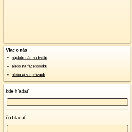
Viac o nás
nájdete nás na twittri
alebo na faceboooku
alebo aj v správach
kde hľadať
čo hľadať