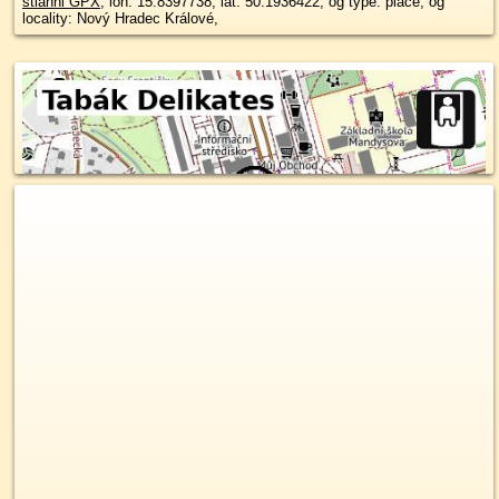
stiahni GPX
, lon: 15.8397738, lat: 50.1936422, og type: place, og
locality: Nový Hradec Králové,