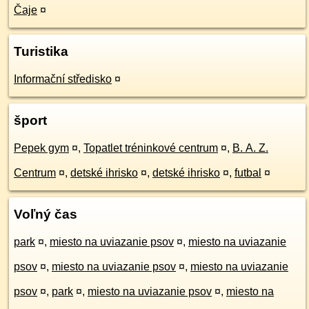
Čaje
¤
Turistika
Informační středisko
¤
šport
Pepek gym
¤
,
Topatlet tréninkové centrum
¤
,
B. A. Z.
Centrum
¤
,
detské ihrisko
¤
,
detské ihrisko
¤
,
futbal
¤
Voľný čas
park
¤
,
miesto na uviazanie psov
¤
,
miesto na uviazanie
psov
¤
,
miesto na uviazanie psov
¤
,
miesto na uviazanie
psov
¤
,
park
¤
,
miesto na uviazanie psov
¤
,
miesto na