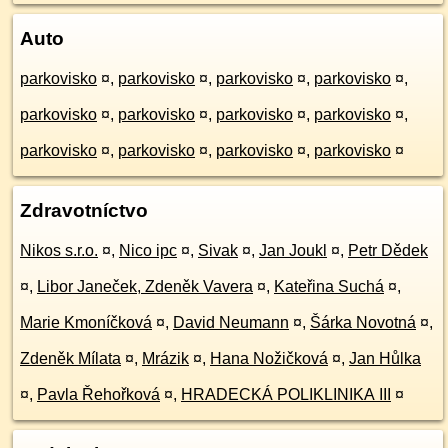
Auto
parkovisko
¤
,
parkovisko
¤
,
parkovisko
¤
,
parkovisko
¤
,
parkovisko
¤
,
parkovisko
¤
,
parkovisko
¤
,
parkovisko
¤
,
parkovisko
¤
,
parkovisko
¤
,
parkovisko
¤
,
parkovisko
¤
Zdravotníctvo
Nikos s.r.o.
¤
,
Nico ipc
¤
,
Sivak
¤
,
Jan Joukl
¤
,
Petr Dědek
¤
,
Libor Janeček, Zdeněk Vavera
¤
,
Kateřina Suchá
¤
,
Marie Kmoníčková
¤
,
David Neumann
¤
,
Šárka Novotná
¤
,
Zdeněk Mílata
¤
,
Mrázik
¤
,
Hana Nožičková
¤
,
Jan Hůlka
¤
,
Pavla Řehořková
¤
,
HRADECKÁ POLIKLINIKA III
¤