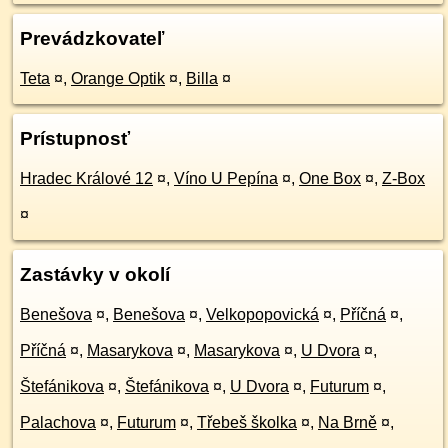
Prevádzkovateľ
Teta
¤
,
Orange Optik
¤
,
Billa
¤
Prístupnosť
Hradec Králové 12
¤
,
Víno U Pepína
¤
,
One Box
¤
,
Z-Box
¤
Zastávky v okolí
Benešova
¤
,
Benešova
¤
,
Velkopopovická
¤
,
Příčná
¤
,
Příčná
¤
,
Masarykova
¤
,
Masarykova
¤
,
U Dvora
¤
,
Štefánikova
¤
,
Štefánikova
¤
,
U Dvora
¤
,
Futurum
¤
,
Palachova
¤
,
Futurum
¤
,
Třebeš školka
¤
,
Na Brně
¤
,