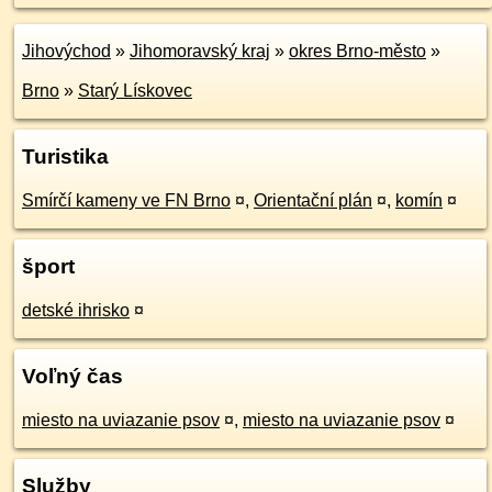
Jihovýchod
»
Jihomoravský kraj
»
okres Brno-město
»
Brno
»
Starý Lískovec
Turistika
Smírčí kameny ve FN Brno
¤
,
Orientační plán
¤
,
komín
¤
šport
detské ihrisko
¤
Voľný čas
miesto na uviazanie psov
¤
,
miesto na uviazanie psov
¤
Služby