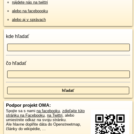
nájdete nás na twittri
alebo na faceboooku
alebo aj v správach
kde hľadať
čo hľadať
Podpor projekt OMA:
Spojte sa s nami
na facebooku
,
zdieľajte túto
stránku na Facebooku
,
na Twittri
, alebo
umiestnite odkaz na svoju stránku.
Ale hlavne doplňte dáta do Openstreetmap,
články do wikipédie, ...