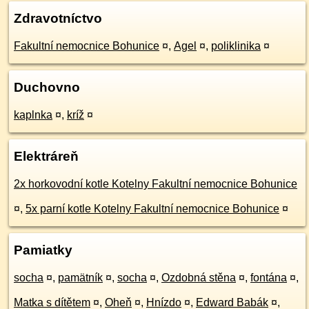
Zdravotníctvo
Fakultní nemocnice Bohunice
¤
,
Agel
¤
,
poliklinika
¤
Duchovno
kaplnka
¤
,
kríž
¤
Elektráreň
2x horkovodní kotle Kotelny Fakultní nemocnice Bohunice
¤
,
5x parní kotle Kotelny Fakultní nemocnice Bohunice
¤
Pamiatky
socha
¤
,
pamätník
¤
,
socha
¤
,
Ozdobná stěna
¤
,
fontána
¤
,
Matka s dítětem
¤
,
Oheň
¤
,
Hnízdo
¤
,
Edward Babák
¤
,