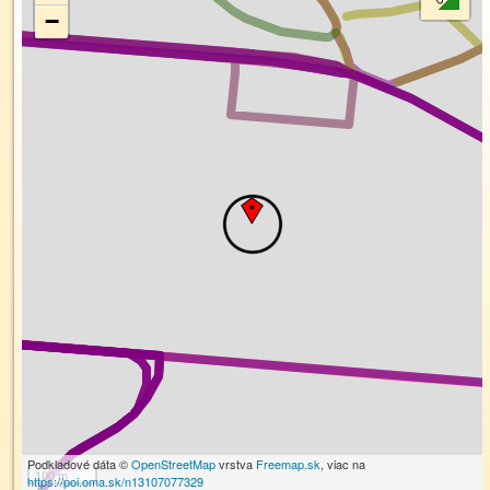
−
Podkladové dáta ©
OpenStreetMap
vrstva
Freemap.sk
, viac na
100 m
https://poi.oma.sk/n13107077329