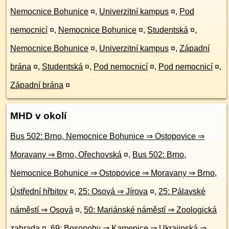
Nemocnice Bohunice
¤
,
Univerzitní kampus
¤
,
Pod
nemocnicí
¤
,
Nemocnice Bohunice
¤
,
Studentská
¤
,
Nemocnice Bohunice
¤
,
Univerzitní kampus
¤
,
Západní
brána
¤
,
Studentská
¤
,
Pod nemocnicí
¤
,
Pod nemocnicí
¤
,
Západní brána
¤
MHD v okolí
Bus 502: Brno, Nemocnice Bohunice ⇒ Ostopovice ⇒
Moravany ⇒ Brno, Ořechovská
¤
,
Bus 502: Brno,
Nemocnice Bohunice ⇒ Ostopovice ⇒ Moravany ⇒ Brno,
Ústřední hřbitov
¤
,
25: Osová ⇒ Jírova
¤
,
25: Pálavské
náměstí ⇒ Osová
¤
,
50: Mariánské náměstí ⇒ Zoologická
zahrada
¤
,
69: Bosonohy ⇒ Kamenice ⇒ Ukrajinská ⇒