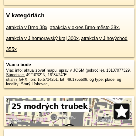
V kategóriách
atrakcia v Brno 38x
,
atrakcia v okres Brno-město 38x
,
atrakcia v Jihomoravský kraj 300x
,
atrakcia v Jihovýchod
355x
Viac o bode
Viac info:
aktualizovať mapu
,
uprav v JOSM (pokročilé)
,
13107077329
,
Súradnice:
49°10'32"N
,
16°34'24"E
stiahni GPX
, lon: 16.5734251, lat: 49.1755609, og type: place, og
locality: Starý Lískovec,