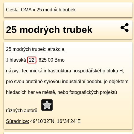
Cesta:
OMA
»
25 modrých trubek
25 modrých trubek
25 modrých trubek
: atrakcia,
Jihlavská
22
,
625 00
Brno
názvy: Technická infrastruktura hospodářského bloku H,
pro svou brutálně syrovou industriální podobu je objektem
hledacích her ve městě, nebo fotografických projektů
různých autorů.
Súradnice:
49°10'32"N
,
16°34'24"E