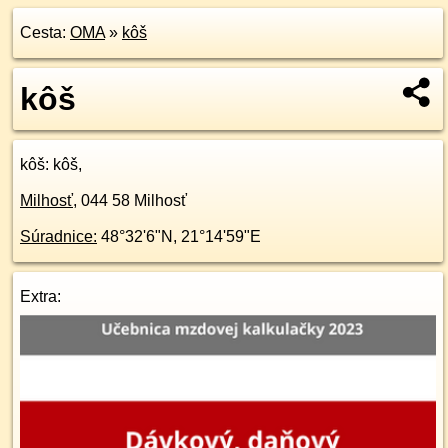
Cesta:
OMA
»
kôš
kôš
kôš
: kôš,
Milhosť
,
044 58
Milhosť
Súradnice:
48°32'6"N
,
21°14'59"E
Extra: