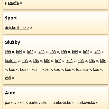
Patakča
¤
šport
detské ihrisko
¤
Služby
kôš
¤
,
kôš
¤
,
kôš
¤
,
kôš
¤
,
kôš
¤
,
kôš
¤
,
kôš
¤
,
kôš
¤
,
kôš
¤
,
toaleta
¤
,
kôš
¤
,
kôš
¤
,
kôš
¤
,
kôš
¤
,
kôš
¤
,
kôš
¤
,
kôš
¤
,
kôš
¤
,
kôš
¤
,
kôš
¤
,
kôš
¤
,
kôš
¤
,
kôš
¤
,
kôš
¤
,
toaleta
¤
,
kôš
¤
,
kôš
¤
Auto
parkovisko
¤
,
parkovisko
¤
,
parkovisko
¤
,
parkovisko
¤