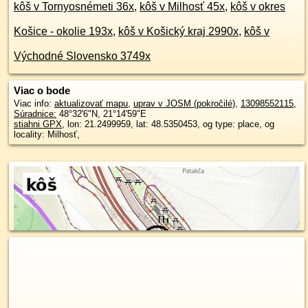
kôš v Tornyosnémeti 36x
,
kôš v Milhosť 45x
,
kôš v okres
Košice - okolie 193x
,
kôš v Košický kraj 2990x
,
kôš v
Východné Slovensko 3749x
Viac o bode
Viac info:
aktualizovať mapu
,
uprav v JOSM (pokročilé)
,
13098552115
,
Súradnice:
48°32'6"N
,
21°14'59"E
stiahni GPX
, lon: 21.2499959, lat: 48.5350453, og type: place, og
locality: Milhosť,