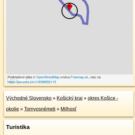
Podkladové dáta ©
OpenStreetMap
vrstva
Freemap.sk
, viac na
100 m
https://poi.oma.sk/n13098552115
Východné Slovensko
»
Košický kraj
»
okres Košice -
okolie
»
Tornyosnémeti
»
Milhosť
Turistika