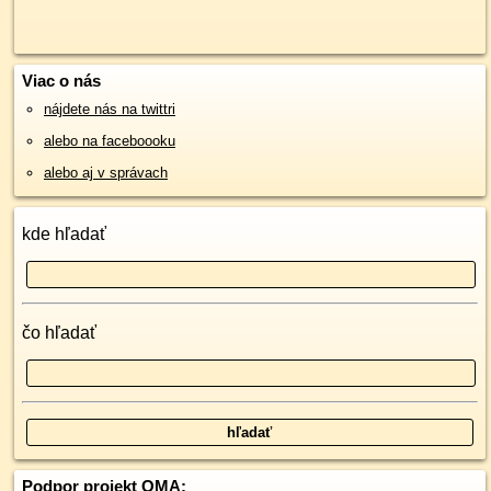
Viac o nás
nájdete nás na twittri
alebo na faceboooku
alebo aj v správach
kde hľadať
čo hľadať
Podpor projekt OMA: