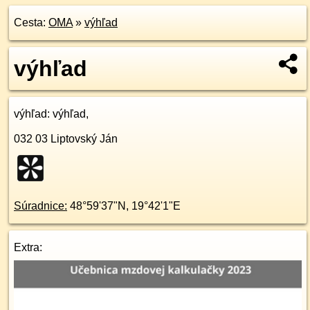
Cesta:
OMA
»
výhľad
výhľad
výhľad
: výhľad,
032 03
Liptovský Ján
Súradnice:
48°59'37"N
,
19°42'1"E
Extra: