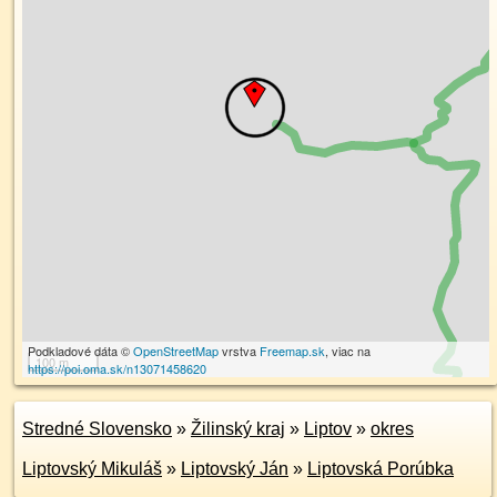
Podkladové dáta ©
OpenStreetMap
vrstva
Freemap.sk
, viac na
100 m
https://poi.oma.sk/n13071458620
Stredné Slovensko
»
Žilinský kraj
»
Liptov
»
okres
Liptovský Mikuláš
»
Liptovský Ján
»
Liptovská Porúbka