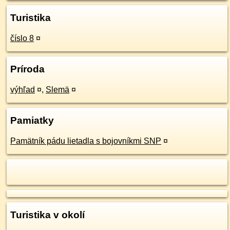
Turistika
číslo 8
¤
Príroda
výhľad
¤
,
Slemä
¤
Pamiatky
Pamätník pádu lietadla s bojovníkmi SNP
¤
Turistika v okolí