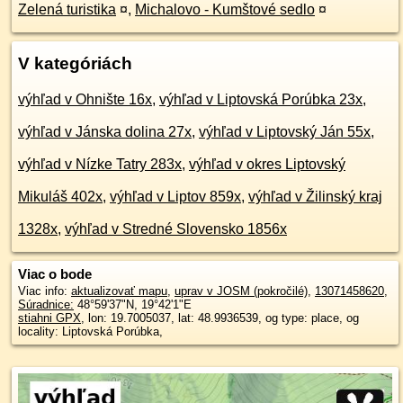
Zelená turistika
¤
,
Michalovo - Kumštové sedlo
¤
V kategóriách
výhľad v Ohnište 16x
,
výhľad v Liptovská Porúbka 23x
,
výhľad v Jánska dolina 27x
,
výhľad v Liptovský Ján 55x
,
výhľad v Nízke Tatry 283x
,
výhľad v okres Liptovský
Mikuláš 402x
,
výhľad v Liptov 859x
,
výhľad v Žilinský kraj
1328x
,
výhľad v Stredné Slovensko 1856x
Viac o bode
Viac info:
aktualizovať mapu
,
uprav v JOSM (pokročilé)
,
13071458620
,
Súradnice:
48°59'37"N
,
19°42'1"E
stiahni GPX
, lon: 19.7005037, lat: 48.9936539, og type: place, og
locality: Liptovská Porúbka,