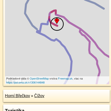
Podkladové dáta ©
OpenStreetMap
vrstva
Freemap.sk
, viac na
100 m
https://poi.oma.sk/n1306144848
Horní Břečkov
»
Čížov
Turistika