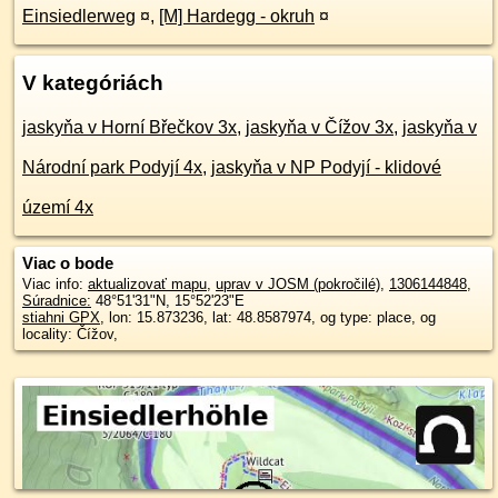
Einsiedlerweg
¤
,
[M] Hardegg - okruh
¤
V kategóriách
jaskyňa v Horní Břečkov 3x
,
jaskyňa v Čížov 3x
,
jaskyňa v
Národní park Podyjí 4x
,
jaskyňa v NP Podyjí - klidové
území 4x
Viac o bode
Viac info:
aktualizovať mapu
,
uprav v JOSM (pokročilé)
,
1306144848
,
Súradnice:
48°51'31"N
,
15°52'23"E
stiahni GPX
, lon: 15.873236, lat: 48.8587974, og type: place, og
locality: Čížov,