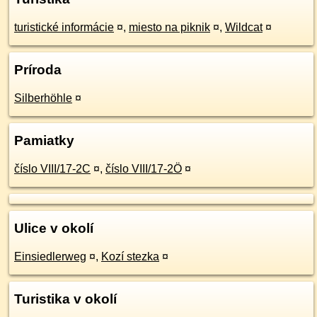
turistické informácie
¤
,
miesto na piknik
¤
,
Wildcat
¤
Príroda
Silberhöhle
¤
Pamiatky
číslo VIII/17-2C
¤
,
číslo VIII/17-2Ö
¤
Ulice v okolí
Einsiedlerweg
¤
,
Kozí stezka
¤
Turistika v okolí