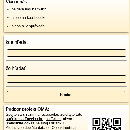
Viac o nás
nájdete nás na twittri
alebo na faceboooku
alebo aj v správach
kde hľadať
čo hľadať
Podpor projekt OMA:
Spojte sa s nami
na facebooku
,
zdieľajte túto
stránku na Facebooku
,
na Twittri
, alebo
umiestnite odkaz na svoju stránku.
Ale hlavne doplňte dáta do Openstreetmap,