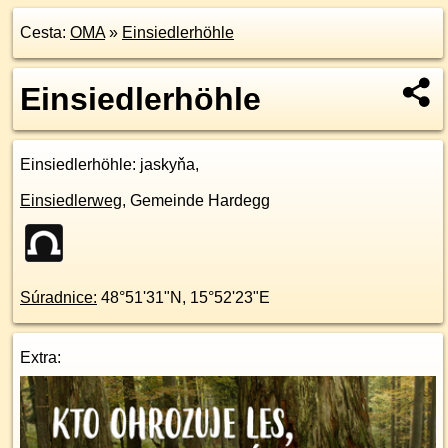
Cesta:
OMA
»
Einsiedlerhöhle
Einsiedlerhöhle
Einsiedlerhöhle
: jaskyňa,
Einsiedlerweg
,
Gemeinde Hardegg
Súradnice:
48°51'31"N
,
15°52'23"E
Extra: