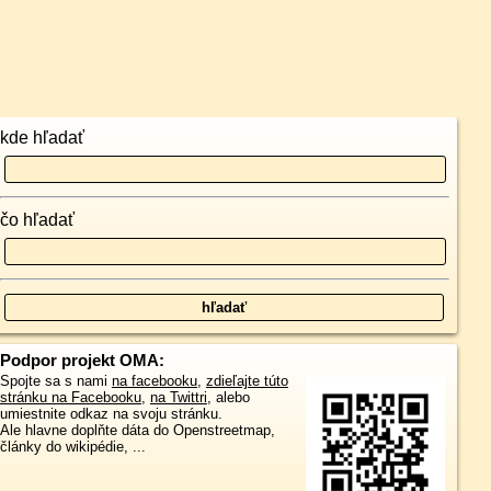
kde hľadať
čo hľadať
Podpor projekt OMA:
Spojte sa s nami
na facebooku
,
zdieľajte túto
stránku na Facebooku
,
na Twittri
, alebo
umiestnite odkaz na svoju stránku.
Ale hlavne doplňte dáta do Openstreetmap,
články do wikipédie, ...