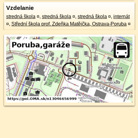
Vzdelanie
stredná škola
¤
,
stredná škola
¤
,
stredná škola
¤
,
internát
¤
,
Střední škola prof. Zdeňka Matějčka, Ostrava-Poruba
¤