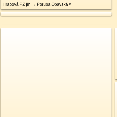
Hrabová,PZ jih → Poruba,Opavská
¤