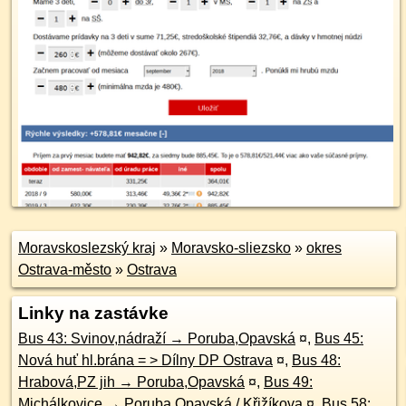
Moravskoslezský kraj
»
Moravsko-sliezsko
»
okres
Ostrava-město
»
Ostrava
Linky na zastávke
Bus 43: Svinov,nádraží → Poruba,Opavská
¤
,
Bus 45:
Nová huť hl.brána = > Dílny DP Ostrava
¤
,
Bus 48:
Hrabová,PZ jih → Poruba,Opavská
¤
,
Bus 49:
Michálkovice → Poruba,Opavská / Křižíkova
¤
,
Bus 58: