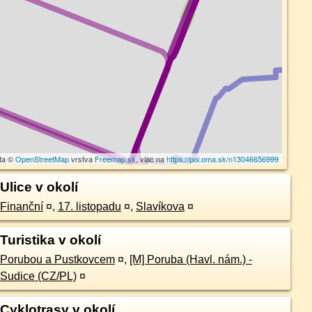
ta ©
OpenStreetMap
vrstva
Freemap.sk
, viac na
https://poi.oma.sk/n13046656999
Ulice v okolí
Finanční
¤
,
17. listopadu
¤
,
Slavíkova
¤
Turistika v okolí
Porubou a Pustkovcem
¤
,
[M] Poruba (Havl. nám.) -
Sudice (CZ/PL)
¤
Cyklotrasy v okolí