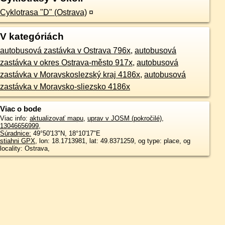
Cyklotrasa "D" (Ostrava)
¤
V kategóriách
autobusová zastávka v Ostrava 796x
,
autobusová
zastávka v okres Ostrava-město 917x
,
autobusová
zastávka v Moravskoslezský kraj 4186x
,
autobusová
zastávka v Moravsko-sliezsko 4186x
Viac o bode
Viac info:
aktualizovať mapu
,
uprav v JOSM (pokročilé)
,
13046656999
,
Súradnice:
49°50'13"N
,
18°10'17"E
stiahni GPX
, lon: 18.1713981, lat: 49.8371259, og type: place, og
locality: Ostrava,