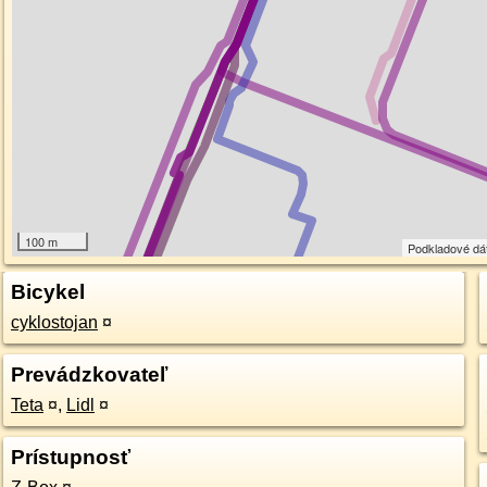
100 m
Podkladové dá
Bicykel
cyklostojan
¤
Prevádzkovateľ
Teta
¤
,
Lidl
¤
Prístupnosť