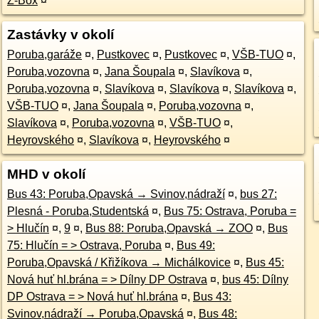
Z-Box
¤
Zastávky v okolí
Poruba,garáže
¤
,
Pustkovec
¤
,
Pustkovec
¤
,
VŠB-TUO
¤
,
Poruba,vozovna
¤
,
Jana Šoupala
¤
,
Slavíkova
¤
,
Poruba,vozovna
¤
,
Slavíkova
¤
,
Slavíkova
¤
,
Slavíkova
¤
,
VŠB-TUO
¤
,
Jana Šoupala
¤
,
Poruba,vozovna
¤
,
Slavíkova
¤
,
Poruba,vozovna
¤
,
VŠB-TUO
¤
,
Heyrovského
¤
,
Slavíkova
¤
,
Heyrovského
¤
MHD v okolí
Bus 43: Poruba,Opavská → Svinov,nádraží
¤
,
bus 27:
Plesná - Poruba,Studentská
¤
,
Bus 75: Ostrava, Poruba =
> Hlučín
¤
,
9
¤
,
Bus 88: Poruba,Opavská → ZOO
¤
,
Bus
75: Hlučín = > Ostrava, Poruba
¤
,
Bus 49:
Poruba,Opavská / Křižíkova → Michálkovice
¤
,
Bus 45:
Nová huť hl.brána = > Dílny DP Ostrava
¤
,
bus 45: Dílny
DP Ostrava = > Nová huť hl.brána
¤
,
Bus 43:
Svinov,nádraží → Poruba,Opavská
¤
,
Bus 48: