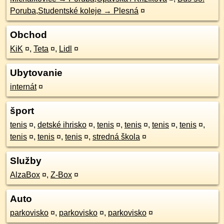
Poruba,Studentské koleje → Plesná
¤
Obchod
KiK
¤
,
Teta
¤
,
Lidl
¤
Ubytovanie
internát
¤
šport
tenis
¤
,
detské ihrisko
¤
,
tenis
¤
,
tenis
¤
,
tenis
¤
,
tenis
¤
,
tenis
¤
,
tenis
¤
,
tenis
¤
,
stredná škola
¤
Služby
AlzaBox
¤
,
Z-Box
¤
Auto
parkovisko
¤
,
parkovisko
¤
,
parkovisko
¤