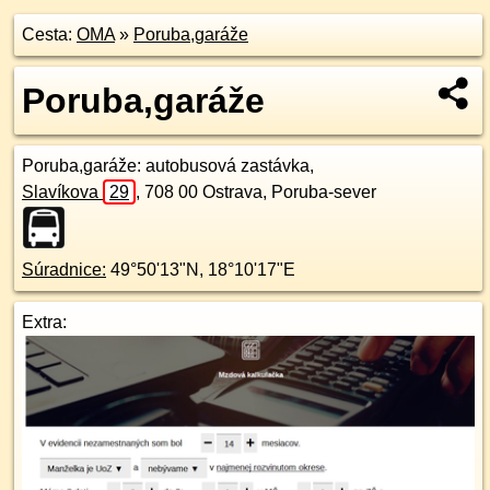
Cesta:
OMA
»
Poruba,garáže
Poruba,garáže
Poruba,garáže
: autobusová zastávka,
Slavíkova
29
,
708 00
Ostrava, Poruba-sever
Súradnice:
49°50'13"N
,
18°10'17"E
Extra: