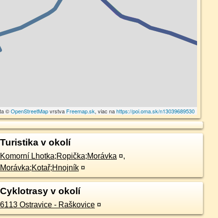
ta ©
OpenStreetMap
vrstva
Freemap.sk
, viac na
https://poi.oma.sk/n13039689530
Turistika v okolí
Komorní Lhotka;Ropička;Morávka
¤
,
Morávka;Kotař;Hnojník
¤
Cyklotrasy v okolí
6113 Ostravice - Raškovice
¤