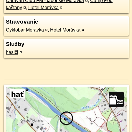
Caravan Club FM - tábořiště Morávka
¤
,
Camp Pod
kaštany
¤
,
Hotel Morávka
¤
Stravovanie
Cyklobar Morávka
¤
,
Hotel Morávka
¤
Služby
hasiči
¤