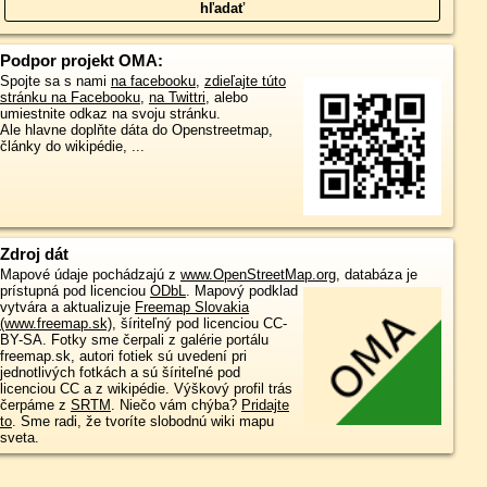
Podpor projekt OMA:
Spojte sa s nami
na facebooku
,
zdieľajte túto
stránku na Facebooku
,
na Twittri
, alebo
umiestnite odkaz na svoju stránku.
Ale hlavne doplňte dáta do Openstreetmap,
články do wikipédie, ...
Zdroj dát
Mapové údaje pochádzajú z
www.OpenStreetMap.org
, databáza je
prístupná pod licenciou
ODbL
.
Mapový podklad
vytvára a aktualizuje
Freemap Slovakia
(www.freemap.sk)
, šíriteľný pod licenciou CC-
BY-SA. Fotky sme čerpali z galérie portálu
freemap.sk, autori fotiek sú uvedení pri
jednotlivých fotkách a sú šíriteľné pod
licenciou CC a z wikipédie. Výškový profil trás
čerpáme z
SRTM
. Niečo vám chýba?
Pridajte
to
. Sme radi, že tvoríte slobodnú wiki mapu
sveta.