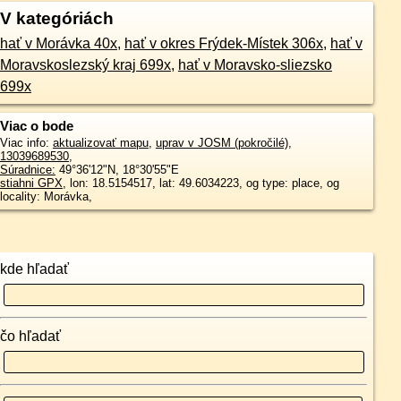
V kategóriách
hať v Morávka 40x
,
hať v okres Frýdek-Místek 306x
,
hať v
Moravskoslezský kraj 699x
,
hať v Moravsko-sliezsko
699x
Viac o bode
Viac info:
aktualizovať mapu
,
uprav v JOSM (pokročilé)
,
13039689530
,
Súradnice:
49°36'12"N
,
18°30'55"E
stiahni GPX
, lon: 18.5154517, lat: 49.6034223, og type: place, og
locality: Morávka,
kde hľadať
čo hľadať