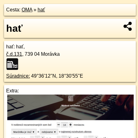
Cesta:
OMA
»
hať
hať
hať
: hať,
č.d.
131
,
739 04
Morávka
Súradnice:
49°36'12"N
,
18°30'55"E
Extra: