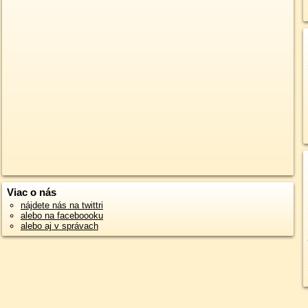
Viac o nás
nájdete nás na twittri
alebo na faceboooku
alebo aj v správach