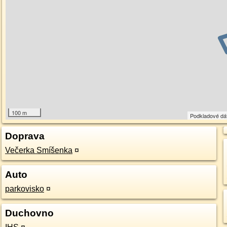
100 m
Podkladové dá
Doprava
Večerka Smíšenka
¤
Auto
parkovisko
¤
Duchovno