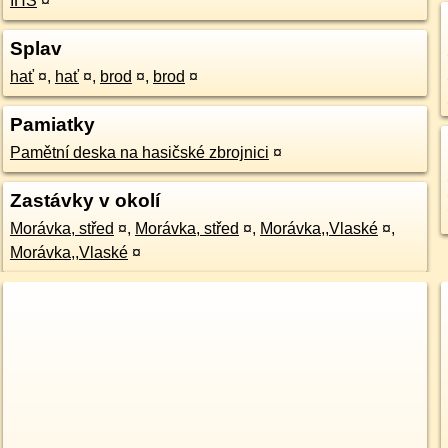
IHS
¤
Splav
hať
¤
,
hať
¤
,
brod
¤
,
brod
¤
Pamiatky
Pamětní deska na hasičské zbrojnici
¤
Zastávky v okolí
Morávka, střed
¤
,
Morávka, střed
¤
,
Morávka,,Vlaské
¤
,
Morávka,,Vlaské
¤