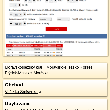
Moravskoslezský kraj
»
Moravsko-sliezsko
»
okres
Frýdek-Místek
»
Morávka
Obchod
Večerka Smíšenka
¤
Ubytovanie