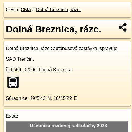
Cesta:
OMA
»
Dolná Breznica, rázc.
Dolná Breznica, rázc.
Dolná Breznica, rázc.
: autobusová zastávka, spravuje
SAD Trenčín,
č.d.
564
,
020 61
Dolná Breznica
Súradnice:
49°5'42"N
,
18°15'22"E
Extra: