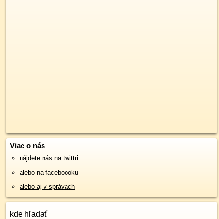
Viac o nás
nájdete nás na twittri
alebo na faceboooku
alebo aj v správach
kde hľadať