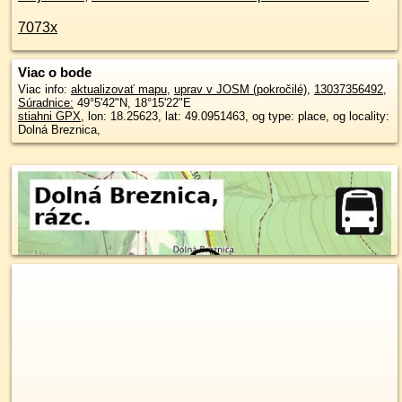
7073x
Viac o bode
Viac info:
aktualizovať mapu
,
uprav v JOSM (pokročilé)
,
13037356492
,
Súradnice:
49°5'42"N
,
18°15'22"E
stiahni GPX
, lon: 18.25623, lat: 49.0951463, og type: place, og locality:
Dolná Breznica,