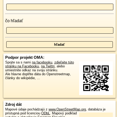
čo hľadať
Podpor projekt OMA:
Spojte sa s nami
na facebooku
,
zdieľajte túto
stránku na Facebooku
,
na Twittri
, alebo
umiestnite odkaz na svoju stránku.
Ale hlavne doplňte dáta do Openstreetmap,
články do wikipédie, ...
Zdroj dát
Mapové údaje pochádzajú z
www.OpenStreetMap.org
, databáza je
prístupná pod licenciou
ODbL
.
Mapový podklad