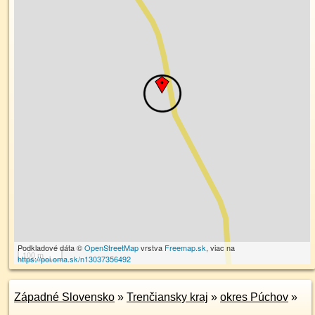
Podkladové dáta ©
OpenStreetMap
vrstva
Freemap.sk
, viac na
100 m
https://poi.oma.sk/n13037356492
Západné Slovensko
»
Trenčiansky kraj
»
okres Púchov
»