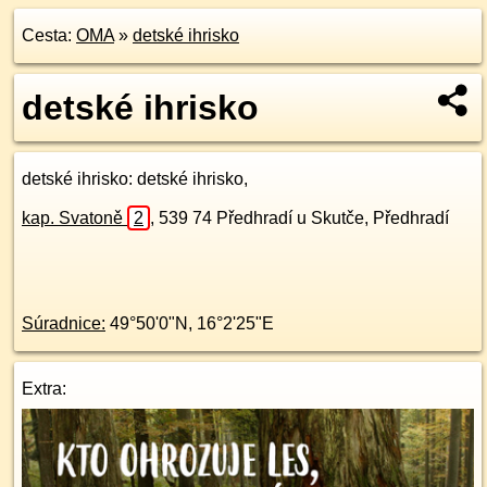
Cesta:
OMA
»
detské ihrisko
detské ihrisko
detské ihrisko
: detské ihrisko,
kap. Svatoně
2
,
539 74
Předhradí u Skutče, Předhradí
Súradnice:
49°50'0"N
,
16°2'25"E
Extra: