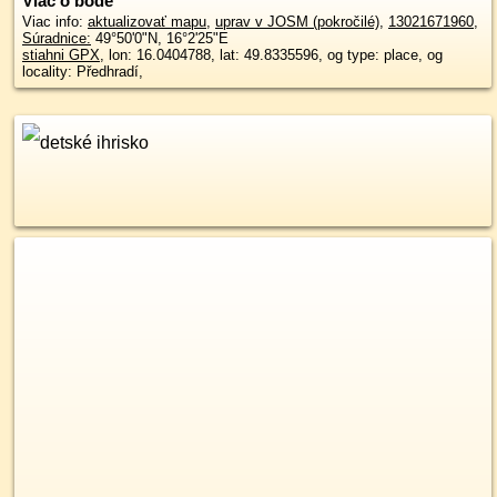
Viac o bode
Viac info:
aktualizovať mapu
,
uprav v JOSM (pokročilé)
,
13021671960
,
Súradnice:
49°50'0"N
,
16°2'25"E
stiahni GPX
, lon: 16.0404788, lat: 49.8335596, og type: place, og
locality: Předhradí,