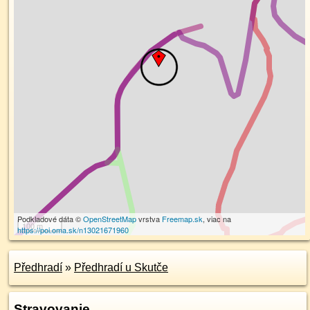
Podkladové dáta ©
OpenStreetMap
vrstva
Freemap.sk
, viac na
100 m
https://poi.oma.sk/n13021671960
Předhradí
»
Předhradí u Skutče
Stravovanie