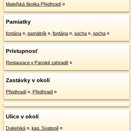
Mateřská školka Předhradí
¤
Pamiatky
fontána
¤
,
pamätník
¤
,
fontána
¤
,
socha
¤
,
socha
¤
Prístupnosť
Restaurace v Panské zahradě
¤
Zastávky v okolí
Předhradí
¤
,
Předhradí
¤
Ulice v okolí
Dukelská
¤
,
kap. Svatoně
¤