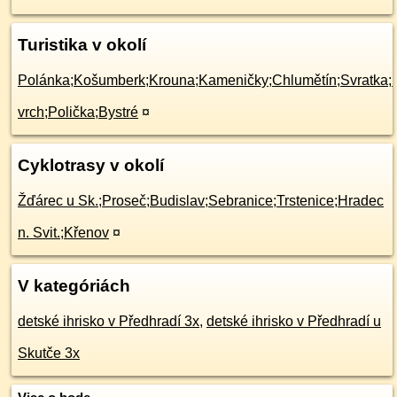
Turistika v okolí
Polánka;Košumberk;Krouna;Kameničky;Chlumětín;Svratka;K
vrch;Polička;Bystré
¤
Cyklotrasy v okolí
Žďárec u Sk.;Proseč;Budislav;Sebranice;Trstenice;Hradec
n. Svit.;Křenov
¤
V kategóriách
detské ihrisko v Předhradí 3x
,
detské ihrisko v Předhradí u
Skutče 3x