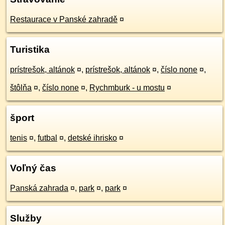
Restaurace v Panské zahradě
¤
Turistika
prístrešok, altánok
¤
,
prístrešok, altánok
¤
,
číslo none
¤
,
štôlňa
¤
,
číslo none
¤
,
Rychmburk - u mostu
¤
šport
tenis
¤
,
futbal
¤
,
detské ihrisko
¤
Voľný čas
Panská zahrada
¤
,
park
¤
,
park
¤
Služby