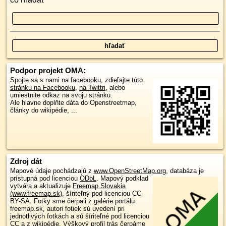
Podpor projekt OMA:
Spojte sa s nami
na facebooku
,
zdieľajte túto
stránku na Facebooku
,
na Twittri
, alebo
umiestnite odkaz na svoju stránku.
Ale hlavne doplňte dáta do Openstreetmap,
články do wikipédie, ...
Zdroj dát
Mapové údaje pochádzajú z
www.OpenStreetMap.org
, databáza je
prístupná pod licenciou
ODbL
.
Mapový podklad
vytvára a aktualizuje
Freemap Slovakia
(www.freemap.sk)
, šíriteľný pod licenciou CC-
BY-SA. Fotky sme čerpali z galérie portálu
freemap.sk, autori fotiek sú uvedení pri
jednotlivých fotkách a sú šíriteľné pod licenciou
CC a z wikipédie. Výškový profil trás čerpáme