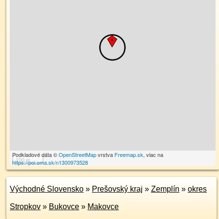
Podkladové dáta ©
OpenStreetMap
vrstva
Freemap.sk
, viac na
100 m
https://poi.oma.sk/n1300973528
Východné Slovensko
»
Prešovský kraj
»
Zemplín
»
okres
Stropkov
»
Bukovce
»
Makovce