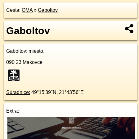
Cesta:
OMA
»
Gaboltov
Gaboltov
Gaboltov
: miesto,
090 23
Makovce
Súradnice:
49°15'39"N
,
21°43'56"E
Extra: