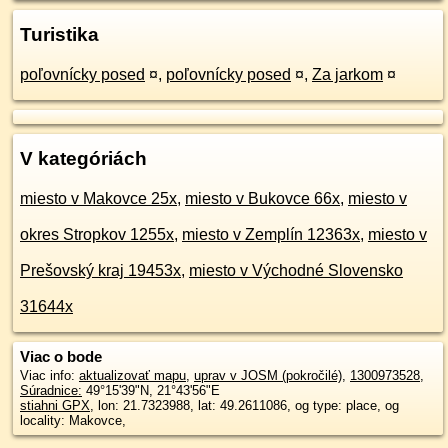
Turistika
poľovnícky posed
¤
,
poľovnícky posed
¤
,
Za jarkom
¤
V kategóriách
miesto v Makovce 25x
,
miesto v Bukovce 66x
,
miesto v
okres Stropkov 1255x
,
miesto v Zemplín 12363x
,
miesto v
Prešovský kraj 19453x
,
miesto v Východné Slovensko
31644x
Viac o bode
Viac info:
aktualizovať mapu
,
uprav v JOSM (pokročilé)
,
1300973528
,
Súradnice:
49°15'39"N
,
21°43'56"E
stiahni GPX
, lon: 21.7323988, lat: 49.2611086, og type: place, og
locality: Makovce,