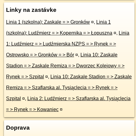
Linky na zastávke
Linia 1 (szkolna): Zaskale = > Gronków
¤
,
Linia 1
(szkolna): Ludźmierz = > Kopernika = > Łopuszna
¤
,
Linia
1: Ludźmierz = > Ludźmierska NZPS = > Rynek = >
Ostrowsko = > Gronków = > Bór
¤
,
Linia 10: Zaskale
Stadion = > Zaskale Remiza = > Dworzec Kolejowy = >
Rynek = > Szpital
¤
,
Linia 10: Zaskale Stadion = > Zaskale
Remiza = > Szaflarska al. Tysiąclecia = > Rynek = >
Szpital
¤
,
Linia 2: Ludźmierz = > Szaflarska al. Tysiąclecia
= > Rynek = > Kowaniec
¤
Doprava