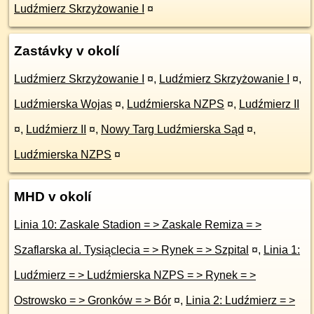
Ludźmierz Skrzyżowanie I
¤
Zastávky v okolí
Ludźmierz Skrzyżowanie I
¤
,
Ludźmierz Skrzyżowanie I
¤
,
Ludźmierska Wojas
¤
,
Ludźmierska NZPS
¤
,
Ludźmierz II
¤
,
Ludźmierz II
¤
,
Nowy Targ Ludźmierska Sąd
¤
,
Ludźmierska NZPS
¤
MHD v okolí
Linia 10: Zaskale Stadion = > Zaskale Remiza = >
Szaflarska al. Tysiąclecia = > Rynek = > Szpital
¤
,
Linia 1:
Ludźmierz = > Ludźmierska NZPS = > Rynek = >
Ostrowsko = > Gronków = > Bór
¤
,
Linia 2: Ludźmierz = >