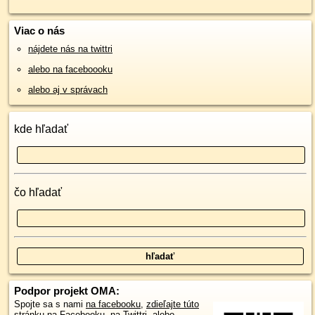
Viac o nás
nájdete nás na twittri
alebo na faceboooku
alebo aj v správach
kde hľadať
čo hľadať
Podpor projekt OMA:
Spojte sa s nami
na facebooku
,
zdieľajte túto
stránku na Facebooku
,
na Twittri
, alebo