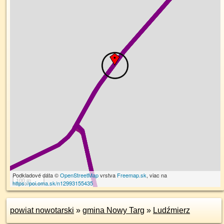
Podkladové dáta ©
OpenStreetMap
vrstva
Freemap.sk
, viac na
100 m
https://poi.oma.sk/n12993155435
powiat nowotarski
»
gmina Nowy Targ
»
Ludźmierz