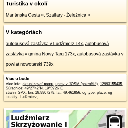
Turistika v okolí
Mariánska Cesta
¤
,
Szaflary - Żeleźnica
¤
V kategóriách
autobusová zastávka v Ludźmierz 14x
,
autobusová
zastávka v gmina Nowy Targ 173x
,
autobusová zastávka v
powiat nowotarski 739x
Viac o bode
Viac info:
aktualizovať mapu
,
uprav v JOSM (pokročilé)
,
12993155435
,
Súradnice:
49°27'42"N
,
19°59'26"E
stiahni GPX
, lon: 19.9907279, lat: 49.461856, og type: place, og
locality: Ludźmierz,