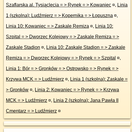
Szaflarska al. Tysiąclecia = > Rynek = > Kowaniec
¤
,
Linia
1 (szkolna): Ludźmierz = > Kopernika = > Łopuszna
¤
,
Linia 10: Kowaniec = > Zaskale Remiza
¤
,
Linia 10:
Szpital = > Dworzec Kolejowy = > Zaskale Remiza = >
Zaskale Stadion
¤
,
Linia 10: Zaskale Stadion = > Zaskale
Remiza = > Dworzec Kolejowy = > Rynek = > Szpital
¤
,
Linia 1: Bór = > Gronków = > Ostrowsko = > Rynek = >
Krzywa MCK = > Ludźmierz
¤
,
Linia 1 (szkolna): Zaskale =
> Gronków
¤
,
Linia 2: Kowaniec = > Rynek = > Krzywa
MCK = > Ludźmierz
¤
,
Linia 2 (szkolna): Jana Pawła II
Cmentarz = > Ludźmierz
¤