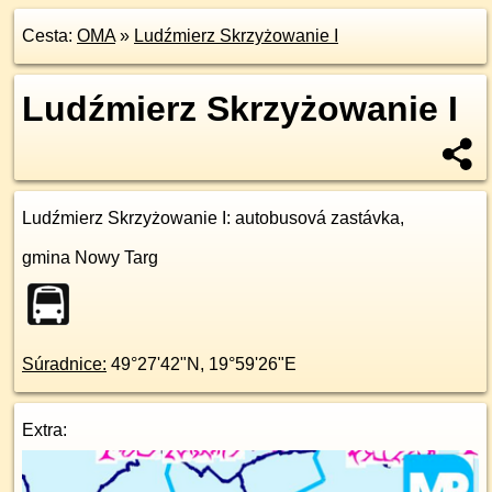
Cesta:
OMA
»
Ludźmierz Skrzyżowanie I
Ludźmierz Skrzyżowanie I
Ludźmierz Skrzyżowanie I
: autobusová zastávka,
gmina Nowy Targ
Súradnice:
49°27'42"N
,
19°59'26"E
Extra: