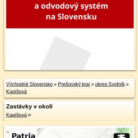
Východné Slovensko
»
Prešovský kraj
»
okres Svidník
»
Kapišová
Zastávky v okolí
Kapišová
¤