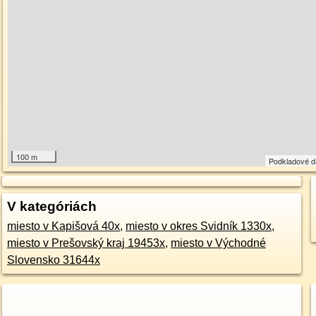
100 m
Podkladové 
V kategóriách
miesto v Kapišová 40x
,
miesto v okres Svidník 1330x
,
miesto v Prešovský kraj 19453x
,
miesto v Východné
Slovensko 31644x