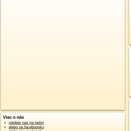
Viac o nás
nájdete nás na twittri
alebo na faceboooku