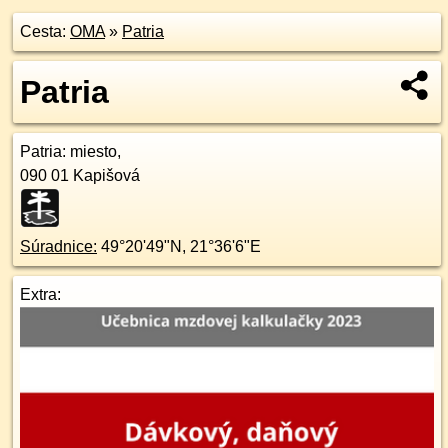
Cesta:
OMA
»
Patria
Patria
Patria
: miesto,
090 01
Kapišová
Súradnice:
49°20'49"N
,
21°36'6"E
Extra: