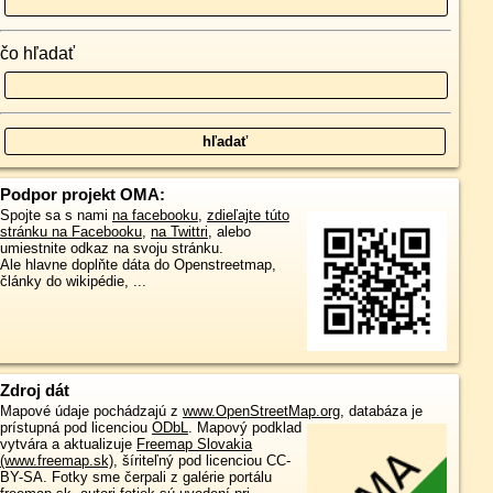
čo hľadať
Podpor projekt OMA:
Spojte sa s nami
na facebooku
,
zdieľajte túto
stránku na Facebooku
,
na Twittri
, alebo
umiestnite odkaz na svoju stránku.
Ale hlavne doplňte dáta do Openstreetmap,
články do wikipédie, ...
Zdroj dát
Mapové údaje pochádzajú z
www.OpenStreetMap.org
, databáza je
prístupná pod licenciou
ODbL
.
Mapový podklad
vytvára a aktualizuje
Freemap Slovakia
(www.freemap.sk)
, šíriteľný pod licenciou CC-
BY-SA. Fotky sme čerpali z galérie portálu