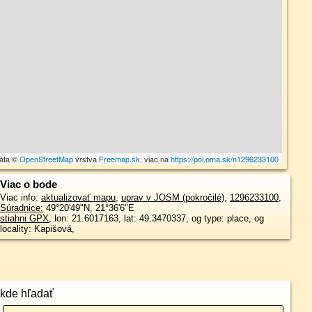
dáta ©
OpenStreetMap
vrstva
Freemap.sk
, viac na
https://poi.oma.sk/n1296233100
Viac o bode
Viac info:
aktualizovať mapu
,
uprav v JOSM (pokročilé)
,
1296233100
,
Súradnice:
49°20'49"N
,
21°36'6"E
stiahni GPX
, lon: 21.6017163, lat: 49.3470337, og type: place, og
locality: Kapišová,
kde hľadať