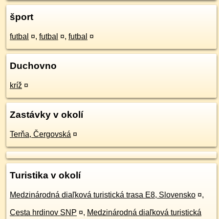
šport
futbal
¤
,
futbal
¤
,
futbal
¤
Duchovno
kríž
¤
Zastávky v okolí
Terňa, Čergovská
¤
Turistika v okolí
Medzinárodná diaľková turistická trasa E8, Slovensko
¤
,
Cesta hrdinov SNP
¤
,
Medzinárodná diaľková turistická