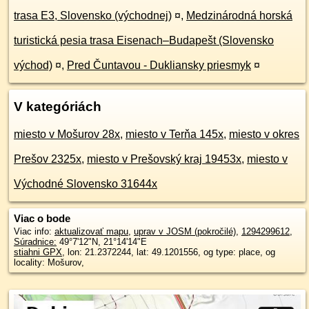
trasa E3, Slovensko (východnej)
¤
,
Medzinárodná horská
turistická pesia trasa Eisenach–Budapešt (Slovensko
východ)
¤
,
Pred Čuntavou - Dukliansky priesmyk
¤
V kategóriách
miesto v Mošurov 28x
,
miesto v Terňa 145x
,
miesto v okres
Prešov 2325x
,
miesto v Prešovský kraj 19453x
,
miesto v
Východné Slovensko 31644x
Viac o bode
Viac info:
aktualizovať mapu
,
uprav v JOSM (pokročilé)
,
1294299612
,
Súradnice:
49°7'12"N
,
21°14'14"E
stiahni GPX
, lon: 21.2372244, lat: 49.1201556, og type: place, og
locality: Mošurov,