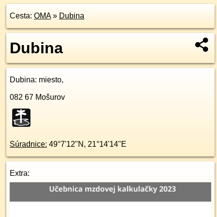
Cesta:
OMA
»
Dubina
Dubina
Dubina
: miesto,
082 67
Mošurov
Súradnice:
49°7'12"N
,
21°14'14"E
Extra: