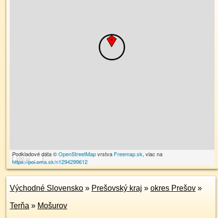
Podkladové dáta ©
OpenStreetMap
vrstva
Freemap.sk
, viac na
100 m
https://poi.oma.sk/n1294299612
Východné Slovensko
»
Prešovský kraj
»
okres Prešov
»
Terňa
»
Mošurov