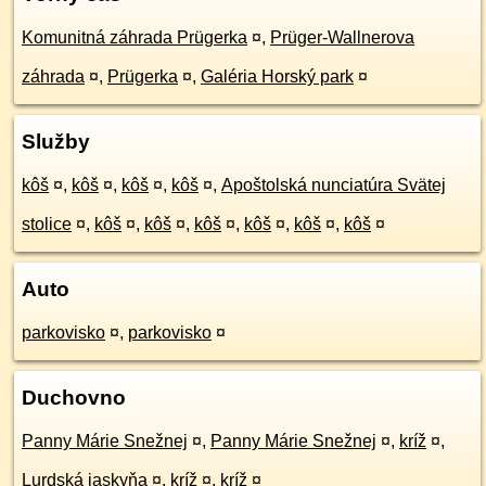
Komunitná záhrada Prügerka
¤
,
Prüger-Wallnerova
záhrada
¤
,
Prügerka
¤
,
Galéria Horský park
¤
Služby
kôš
¤
,
kôš
¤
,
kôš
¤
,
kôš
¤
,
Apoštolská nunciatúra Svätej
stolice
¤
,
kôš
¤
,
kôš
¤
,
kôš
¤
,
kôš
¤
,
kôš
¤
,
kôš
¤
Auto
parkovisko
¤
,
parkovisko
¤
Duchovno
Panny Márie Snežnej
¤
,
Panny Márie Snežnej
¤
,
kríž
¤
,
Lurdská jaskyňa
¤
,
kríž
¤
,
kríž
¤