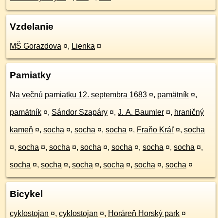
Vzdelanie
MŠ Gorazdova
¤
,
Lienka
¤
Pamiatky
Na večnú pamiatku 12. septembra 1683
¤
,
pamätník
¤
,
pamätník
¤
,
Sándor Szapáry
¤
,
J. A. Baumler
¤
,
hraničný
kameň
¤
,
socha
¤
,
socha
¤
,
socha
¤
,
Fraňo Kráľ
¤
,
socha
¤
,
socha
¤
,
socha
¤
,
socha
¤
,
socha
¤
,
socha
¤
,
socha
¤
,
socha
¤
,
socha
¤
,
socha
¤
,
socha
¤
,
socha
¤
,
socha
¤
Bicykel
cyklostojan
¤
,
cyklostojan
¤
,
Horáreň Horský park
¤