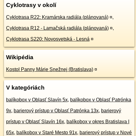
Cyklotrasy v okolí
Cyklotrasa R22: Kramárska radiála (plánovaná)
¤
,
Cyklotrasa R12 - Lamačská radiála (plánovaná)
¤
,
Cyklotrasa S220: Novosvetská - Lesná
¤
Wikipédia
Kostol Panny Márie Snežnej (Bratislava)
¤
V kategóriách
balíkobox v Oblasť Slavín 5x
,
balíkobox v Oblasť Patrónka
9x
,
barierový prístup v Oblasť Patrónka 13x
,
barierový
prístup v Oblasť Slavín 16x
,
balíkobox v okres Bratislava I
65x
,
balíkobox v Staré Mesto 91x
,
barierový prístup v Nové