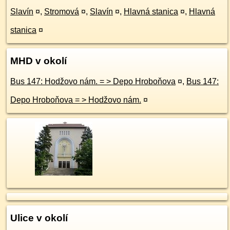
Slavín
¤
,
Stromová
¤
,
Slavín
¤
,
Hlavná stanica
¤
,
Hlavná
stanica
¤
MHD v okolí
Bus 147: Hodžovo nám. = > Depo Hroboňova
¤
,
Bus 147:
Depo Hroboňova = > Hodžovo nám.
¤
Ulice v okolí