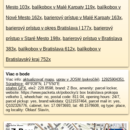
Mesto 103x
,
balíkobox v Malé Karpaty 119x
,
balíkobox v
Nové Mesto 162x
,
barierový prístup v Malé Karpaty 163x
,
barierový prístup v okres Bratislava I 177x
,
barierový
prístup v Staré Mesto 198x
,
barierový prístup v Bratislava
383x
,
balíkobox v Bratislava 612x
,
balíkobox v
Bratislavský kraj 752x
Viac o bode
Viac info:
aktualizovať mapu
,
uprav v JOSM (pokročilé)
,
12925904351
,
Súradnice:
48°9'28"N
,
17°5'50"E
stiahni GPX
, ele2: 228.8598, brand: Z Box, amenity: parcel locker,
website: https://www.packeta.sk/pobocky/z box bratislava prokopa
velkeho 1, wheelchair: no, postal code: 811 04, opening hours: 24/7,
parcel pickup: yes, brand:wikidata: Q121537464, parcel mail in: yes,
Q102326776, cabinet, lon: 17.0973693, lat: 48.1578608, og type: place,
og locality: Oblasť Slavín,