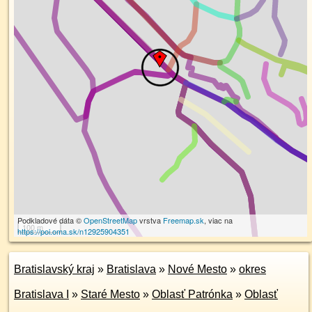
Podkladové dáta ©
OpenStreetMap
vrstva
Freemap.sk
, viac na
100 m
https://poi.oma.sk/n12925904351
Bratislavský kraj
»
Bratislava
»
Nové Mesto
»
okres
Bratislava I
»
Staré Mesto
»
Oblasť Patrónka
»
Oblasť