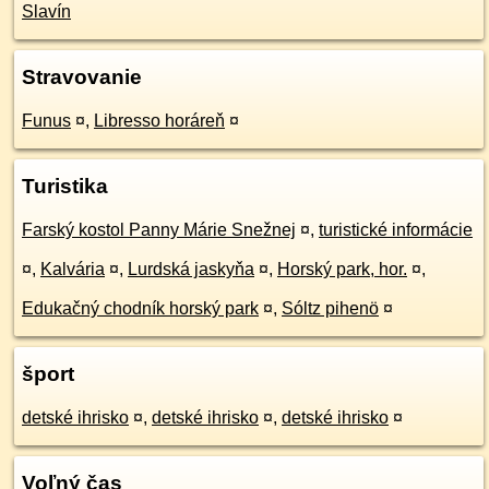
Slavín
Stravovanie
Funus
¤
,
Libresso horáreň
¤
Turistika
Farský kostol Panny Márie Snežnej
¤
,
turistické informácie
¤
,
Kalvária
¤
,
Lurdská jaskyňa
¤
,
Horský park, hor.
¤
,
Edukačný chodník horský park
¤
,
Sóltz pihenö
¤
šport
detské ihrisko
¤
,
detské ihrisko
¤
,
detské ihrisko
¤
Voľný čas