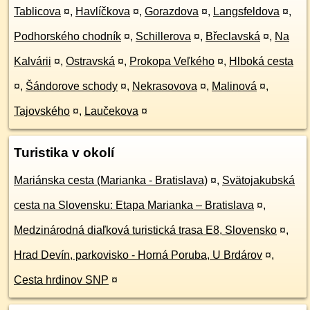
Tablicova
¤
,
Havlíčkova
¤
,
Gorazdova
¤
,
Langsfeldova
¤
,
Podhorského chodník
¤
,
Schillerova
¤
,
Břeclavská
¤
,
Na
Kalvárii
¤
,
Ostravská
¤
,
Prokopa Veľkého
¤
,
Hlboká cesta
¤
,
Šándorove schody
¤
,
Nekrasovova
¤
,
Malinová
¤
,
Tajovského
¤
,
Laučekova
¤
Turistika v okolí
Mariánska cesta (Marianka - Bratislava)
¤
,
Svätojakubská
cesta na Slovensku: Etapa Marianka – Bratislava
¤
,
Medzinárodná diaľková turistická trasa E8, Slovensko
¤
,
Hrad Devín, parkovisko - Horná Poruba, U Brdárov
¤
,
Cesta hrdinov SNP
¤