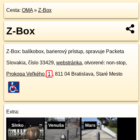
Cesta:
OMA
»
Z-Box
Z-Box
Z-Box
: balíkobox, barierový prístup, spravuje Packeta
Slovakia, číslo 33429,
webstránka
, otvorené: non-stop,
Prokopa Veľkého
1
,
811 04
Bratislava, Staré Mesto
Extra: