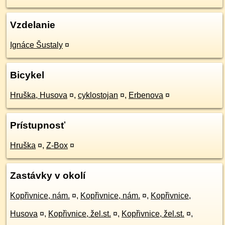
Vzdelanie
Ignáce Šustaly
¤
Bicykel
Hruška, Husova
¤
,
cyklostojan
¤
,
Erbenova
¤
Prístupnosť
Hruška
¤
,
Z-Box
¤
Zastávky v okolí
Kopřivnice, nám.
¤
,
Kopřivnice, nám.
¤
,
Kopřivnice,
Husova
¤
,
Kopřivnice, žel.st.
¤
,
Kopřivnice, žel.st.
¤
,