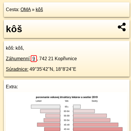
Cesta:
OMA
»
kôš
kôš
kôš
: kôš,
Záhumenní
9
,
742 21
Kopřivnice
Súradnice:
49°35'42"N
,
18°8'24"E
Extra: