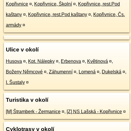
Kopřivnice
¤
,
Kopřivnice, Školní
¤
,
Kopřivnice, rest.Pod
kaštany
¤
,
Kopřivnice, rest.Pod kaštany
¤
,
Kopřivnice, Čs.
armády
¤
Ulice v okolí
Husova
¤
,
Kpt. Nálepky
¤
,
Erbenova
¤
,
Květinová
¤
,
Boženy Němcové
¤
,
Záhumenní
¤
,
Lomená
¤
,
Dukelská
¤
,
I. Šustaly
¤
Turistika v okolí
[M] Štramberk - Žermanice
¤
,
[Z] NS Lašská - Kopřivnice
¤
Cyklotrasy v okolí