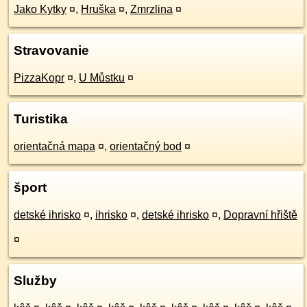
Jako Kytky
¤
,
Hruška
¤
,
Zmrzlina
¤
Stravovanie
PizzaKopr
¤
,
U Můstku
¤
Turistika
orientačná mapa
¤
,
orientačný bod
¤
šport
detské ihrisko
¤
,
ihrisko
¤
,
detské ihrisko
¤
,
Dopravní hřiště
¤
Služby