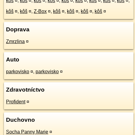
kôš
¤
,
kôš
¤
,
kôš
¤
,
kôš
¤
,
kôš
¤
,
kôš
¤
,
kôš
¤
,
kôš
¤
,
kôš
¤
,
kôš
¤
,
kôš
¤
,
Z-Box
¤
,
kôš
¤
,
kôš
¤
,
kôš
¤
,
kôš
¤
Doprava
Zmrzlina
¤
Auto
parkovisko
¤
,
parkovisko
¤
Zdravotníctvo
Profident
¤
Duchovno
Socha Panny Marie
¤