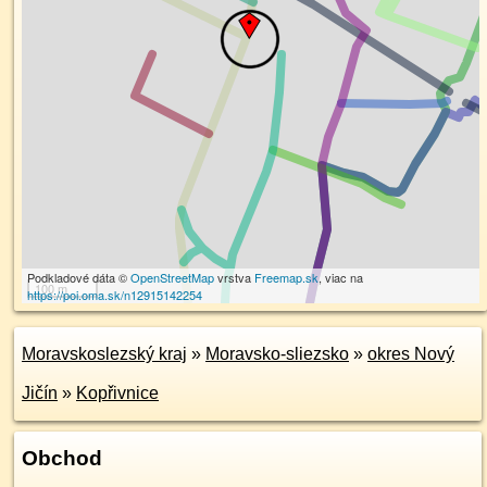
Podkladové dáta ©
OpenStreetMap
vrstva
Freemap.sk
, viac na
100 m
https://poi.oma.sk/n12915142254
Moravskoslezský kraj
»
Moravsko-sliezsko
»
okres Nový
Jičín
»
Kopřivnice
Obchod