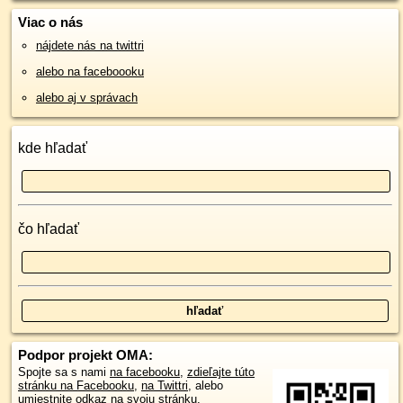
Viac o nás
nájdete nás na twittri
alebo na faceboooku
alebo aj v správach
kde hľadať
čo hľadať
Podpor projekt OMA:
Spojte sa s nami
na facebooku
,
zdieľajte túto
stránku na Facebooku
,
na Twittri
, alebo
umiestnite odkaz na svoju stránku.