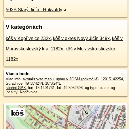
502B Starý Jičín - Hukvaldy
¤
V kategóriách
kôš v Kopřivnice 232x
,
kôš v okres Nový Jičín 349x
,
kôš v
Moravskoslezský kraj 1182x
,
kôš v Moravsko-sliezsko
1182x
Viac o bode
Viac info:
aktualizovať mapu
,
uprav v JOSM (pokročilé)
,
12915142254
,
Súradnice:
49°35'42"N
,
18°8'24"E
stiahni GPX
, lon: 18.1401731, lat: 49.5952398, og type: place, og
locality: Kopřivnice,