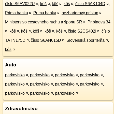
číslo S6AV022U
¤
,
kôš
¤
,
kôš
¤
,
kôš
¤
,
číslo S6AK104D
¤
,
Prima banka
¤
,
Prima banka
¤
,
bezbarierový prístup
¤
,
Ministerstvo cestovného ruchu a športu SR
¤
,
Pribinova 34
¤
,
kôš
¤
,
kôš
¤
,
kôš
¤
,
kôš
¤
,
kôš
¤
,
číslo S2CS402I
¤
,
číslo
TATN175D
¤
,
číslo S6AN015D
¤
,
Slovenská sporiteľňa
¤
,
kôš
¤
Auto
parkovisko
¤
,
parkovisko
¤
,
parkovisko
¤
,
parkovisko
¤
,
parkovisko
¤
,
parkovisko
¤
,
parkovisko
¤
,
parkovisko
¤
,
parkovisko
¤
,
parkovisko
¤
,
parkovisko
¤
Zdravotníctvo