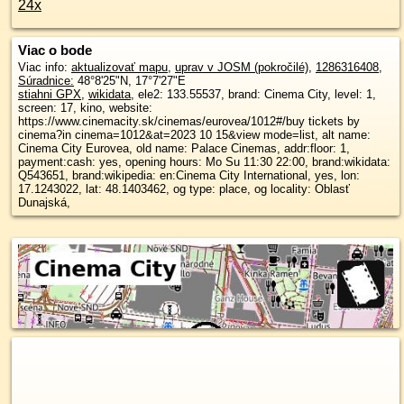
24x
Viac o bode
Viac info:
aktualizovať mapu
,
uprav v JOSM (pokročilé)
,
1286316408
,
Súradnice:
48°8'25"N
,
17°7'27"E
stiahni GPX
,
wikidata
, ele2: 133.55537, brand: Cinema City, level: 1,
screen: 17, kino, website:
https://www.cinemacity.sk/cinemas/eurovea/1012#/buy tickets by
cinema?in cinema=1012&at=2023 10 15&view mode=list, alt name:
Cinema City Eurovea, old name: Palace Cinemas, addr:floor: 1,
payment:cash: yes, opening hours: Mo Su 11:30 22:00, brand:wikidata:
Q543651, brand:wikipedia: en:Cinema City International, yes, lon:
17.1243022, lat: 48.1403462, og type: place, og locality: Oblasť
Dunajská,