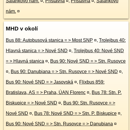
Šafárikovo nám.
¤
,
Prístavná
¤
,
Prístavná
¤
,
Šafárikovo
nám.
¤
MHD v okolí
Bus 88: Autobusová stanica = > Most SNP
¤
,
Trolejbus 40:
Hlavná stanica = > Nové SND
¤
,
Trolejbus 40: Nové SND
= > Hlavná stanica
¤
,
Bus 90: Nové SND = > Stn. Rusovce
¤
,
Bus 90: Danubiana = > Stn. Rusovce = > Nové SND
¤
,
Bus 90: Nové SND = > Jasovská
¤
,
Flixbus 859:
Bratislava, AS = > Praha, ÚAN Florenc
¤
,
Bus 78: Stn. P.
Biskupice = > Nové SND
¤
,
Bus 90: Stn. Rusovce = >
Nové SND
¤
,
Bus 78: Nové SND = > Stn. P. Biskupice
¤
,
Bus 90: Nové SND = > Stn. Rusovce = > Danubiana
¤