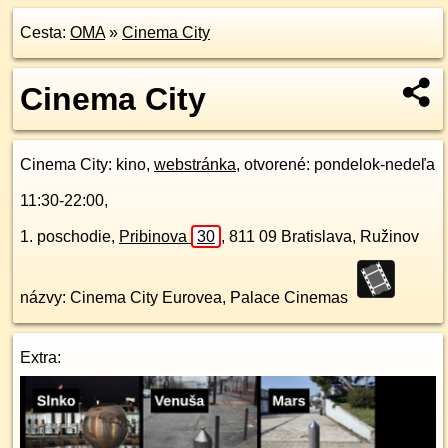
Cesta:
OMA
»
Cinema City
Cinema City
Cinema City
: kino,
webstránka
, otvorené: pondelok-nedeľa
11:30-22:00,
1. poschodie
,
Pribinova
30
,
811 09
Bratislava, Ružinov
názvy: Cinema City Eurovea, Palace Cinemas
Extra: