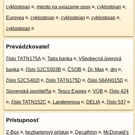
cyklostojan
¤
,
miesto na uviazanie psov
¤
,
cyklostojan
¤
,
Eurovea
¤
,
cyklostojan
¤
,
cyklostojan
¤
,
cyklostojan
¤
,
cyklostojan
¤
Prevádzkovateľ
číslo TATN175A
¤
,
Tatra banka
¤
,
Všeobecná úverová
banka
¤
,
číslo S2CS503B
¤
,
ČSOB
¤
,
Dr. Max
¤
,
dm
¤
,
číslo S2CS402I
¤
,
číslo TATN175D
¤
,
číslo S6AN015D
¤
,
Slovenská sporiteľňa
¤
,
Tesco Expres
¤
,
VÚB
¤
,
číslo 424
¤
,
číslo TATN152C
¤
,
Landererova
¤
,
DELIA
¤
,
číslo 537
¤
Prístupnosť
Z-Box
¤
,
bezbarierový prístup
¤
,
Decathlon
¤
,
McDonald's