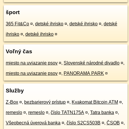
šport
365 Fit&Co
¤
,
detské ihrisko
¤
,
detské ihrisko
¤
,
detské
ihrisko
¤
,
detské ihrisko
¤
Voľný čas
miesto na uviazanie psov
¤
,
Slovenské národné divadlo
¤
,
miesto na uviazanie psov
¤
,
PANORAMA PARK
¤
Služby
Z-Box
¤
,
bezbarierový prístup
¤
,
Kvakomat Bitcoin ATM
¤
,
remeslo
¤
,
remeslo
¤
,
číslo TATN175A
¤
,
Tatra banka
¤
,
Všeobecná úverová banka
¤
,
číslo S2CS503B
¤
,
ČSOB
¤
,