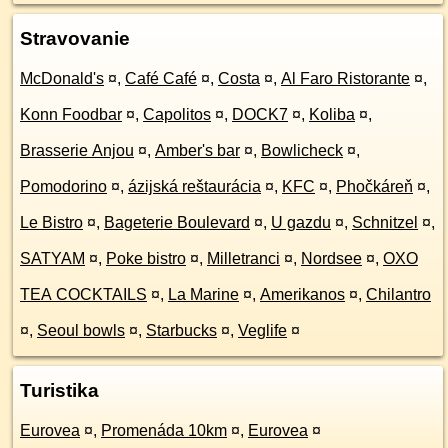
Stravovanie
McDonald's
¤
,
Café Café
¤
,
Costa
¤
,
Al Faro Ristorante
¤
,
Konn Foodbar
¤
,
Capolitos
¤
,
DOCK7
¤
,
Koliba
¤
,
Brasserie Anjou
¤
,
Amber's bar
¤
,
Bowlicheck
¤
,
Pomodorino
¤
,
ázijská reštaurácia
¤
,
KFC
¤
,
Phočkáreň
¤
,
Le Bistro
¤
,
Bageterie Boulevard
¤
,
U gazdu
¤
,
Schnitzel
¤
,
SATYAM
¤
,
Poke bistro
¤
,
Milletranci
¤
,
Nordsee
¤
,
OXO
TEA COCKTAILS
¤
,
La Marine
¤
,
Amerikanos
¤
,
Chilantro
¤
,
Seoul bowls
¤
,
Starbucks
¤
,
Veglife
¤
Turistika
Eurovea
¤
,
Promenáda 10km
¤
,
Eurovea
¤