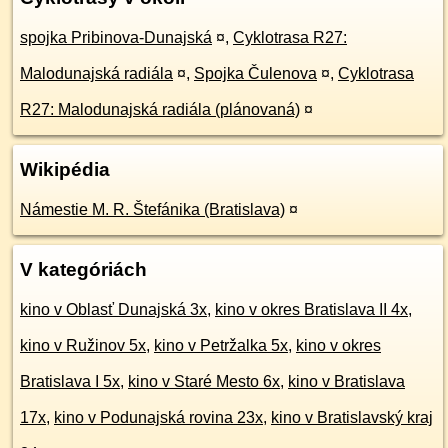
spojka Pribinova-Dunajská
¤
,
Cyklotrasa R27:
Malodunajská radiála
¤
,
Spojka Čulenova
¤
,
Cyklotrasa
R27: Malodunajská radiála (plánovaná)
¤
Wikipédia
Námestie M. R. Štefánika (Bratislava)
¤
V kategóriách
kino v Oblasť Dunajská 3x
,
kino v okres Bratislava II 4x
,
kino v Ružinov 5x
,
kino v Petržalka 5x
,
kino v okres
Bratislava I 5x
,
kino v Staré Mesto 6x
,
kino v Bratislava
17x
,
kino v Podunajská rovina 23x
,
kino v Bratislavský kraj