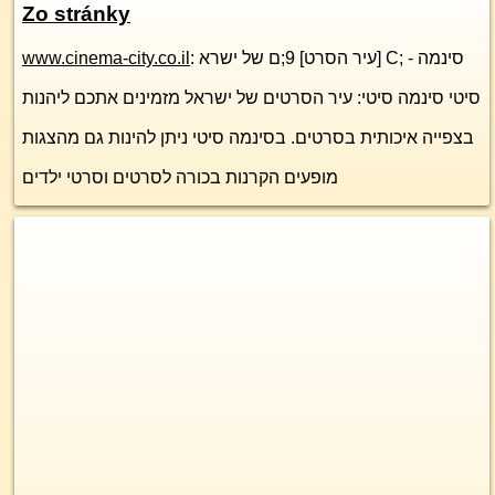
Zo stránky
www.cinema-city.co.il
: עיר הסרט] 9;ם של ישרא] C; - סינמה
סיטי סינמה סיטי: עיר הסרטים של ישראל מזמינים אתכם ליהנות
בצפייה איכותית בסרטים. בסינמה סיטי ניתן להינות גם מהצגות
מופעים הקרנות בכורה לסרטים וסרטי ילדים