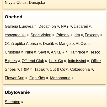
Nivy
»
Oblasť Dunajská
Obchod
Galleria Eurovea
¤
,
Decathlon
¤
,
NAY
¤
,
čistiareň
¤
,
chovprodukt
¤
,
Sport Vision
¤
,
Primark
¤
,
dm
¤
,
Faxcopy
¤
,
Očná optika Alensa
¤
,
Dráčik
¤
,
Mango
¤
,
ALOve
¤
,
Crustoria
¤
,
Nike
¤
,
Ševt
¤
,
ANKER
¤
,
HalfPrice
¤
,
Tesco
Expres
¤
,
Offtrend Club
¤
,
Let's Go
¤
,
Intimissimi
¤
,
Office
Shoes
¤
,
H&M
¤
,
Tabak
¤
,
Cut & Co
¤
,
Calzedonia
¤
,
Flower Sun
¤
,
Gap Kids
¤
,
Marionnaud
¤
Ubytovanie
Sheraton
¤