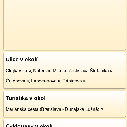
Ulice v okolí
Olejkárska
¤
,
Nábrežie Milana Rastislava Štefánika
¤
,
Čulenova
¤
,
Landererova
¤
,
Pribinova
¤
Turistika v okolí
Mariánska cesta (Bratislava - Dunajská Lužná)
¤
Cyklotrasy v okolí