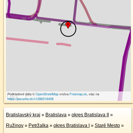
Podkladové dáta ©
OpenStreetMap
vrstva
Freemap.sk
, viac na
100 m
https://poi.oma.sk/n1286316408
Bratislavský kraj
»
Bratislava
»
okres Bratislava II
»
Ružinov
»
Petržalka
»
okres Bratislava I
»
Staré Mesto
»