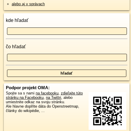
alebo aj v správach
kde hľadať
čo hľadať
Podpor projekt OMA:
Spojte sa s nami
na facebooku
,
zdieľajte túto
stránku na Facebooku
,
na Twittri
, alebo
umiestnite odkaz na svoju stránku.
Ale hlavne doplňte dáta do Openstreetmap,
články do wikipédie, ...