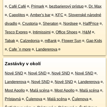
¤
,
Café Café
¤
,
Primark
¤
,
bezbarierový prístup
¤
,
Dr. Max
¤
,
Capolitos
¤
,
Amber's bar
¤
,
KFC
¤
,
Slovenské národné
divadlo
¤
,
Crustoria
¤
,
Sheraton
¤
,
Nordsee
¤
,
HalfPrice
¤
,
Tesco Expres
¤
,
Intimissimi
¤
,
Office Shoes
¤
,
H&M
¤
,
Tabak
¤
,
Calzedonia
¤
,
mBank
¤
,
Flower Sun
¤
,
Gap Kids
¤
,
Cafe ´n more
¤
,
Landererova
¤
Zastávky v okolí
Nové SND
¤
,
Nové SND
¤
,
Nové SND
¤
,
Nové SND
¤
,
Landererova
¤
,
Nové SND
¤
,
Nové SND
¤
,
Landererova
¤
,
Most Apollo
¤
,
Malá scéna
¤
,
Most Apollo
¤
,
Malá scéna
¤
,
Prístavná
¤
,
Čulenova
¤
,
Malá scéna
¤
,
Čulenova
¤
,