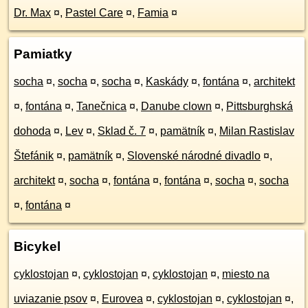
Dr. Max
¤
,
Pastel Care
¤
,
Famia
¤
Pamiatky
socha
¤
,
socha
¤
,
socha
¤
,
Kaskády
¤
,
fontána
¤
,
architekt
¤
,
fontána
¤
,
Tanečnica
¤
,
Danube clown
¤
,
Pittsburghská
dohoda
¤
,
Lev
¤
,
Sklad č. 7
¤
,
pamätník
¤
,
Milan Rastislav
Štefánik
¤
,
pamätník
¤
,
Slovenské národné divadlo
¤
,
architekt
¤
,
socha
¤
,
fontána
¤
,
fontána
¤
,
socha
¤
,
socha
¤
,
fontána
¤
Bicykel
cyklostojan
¤
,
cyklostojan
¤
,
cyklostojan
¤
,
miesto na
uviazanie psov
¤
,
Eurovea
¤
,
cyklostojan
¤
,
cyklostojan
¤
,