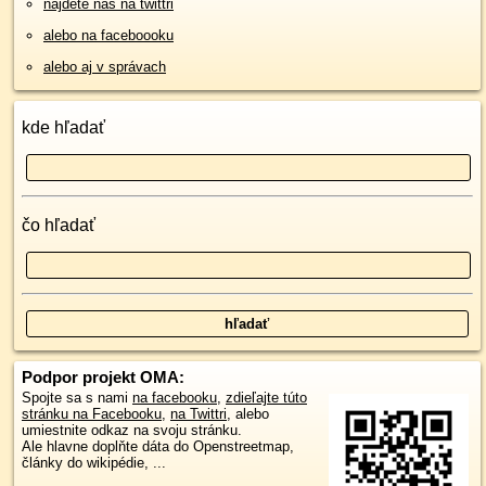
nájdete nás na twittri
alebo na faceboooku
alebo aj v správach
kde hľadať
čo hľadať
Podpor projekt OMA:
Spojte sa s nami
na facebooku
,
zdieľajte túto
stránku na Facebooku
,
na Twittri
, alebo
umiestnite odkaz na svoju stránku.
Ale hlavne doplňte dáta do Openstreetmap,
články do wikipédie, ...