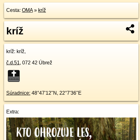
Cesta:
OMA
»
kríž
kríž
kríž
: kríž,
č.d.
51
,
072 42
Úbrež
Súradnice:
48°47'12"N
,
22°7'36"E
Extra: