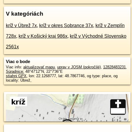
V kategóriách
kríž v Úbrež 7x
,
kríž v okres Sobrance 37x
,
kríž v Zemplín
728x
,
kríž v Košický kraj 986x
,
kríž v Východné Slovensko
2561x
Viac o bode
Viac info:
aktualizovať mapu
,
uprav v JOSM (pokročilé)
,
12828483231
,
Súradnice:
48°47'12"N
,
22°7'36"E
stiahni GPX
, lon: 22.1268777, lat: 48.7867746, og type: place, og
locality: Úbrež,