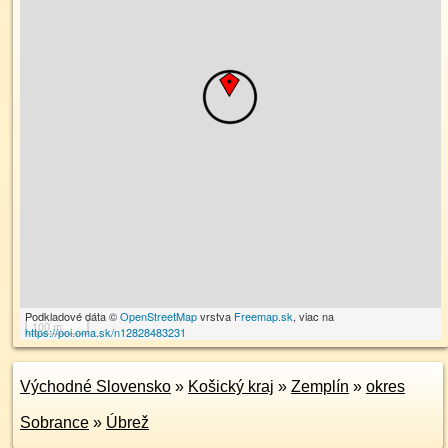
Podkladové dáta ©
OpenStreetMap
vrstva
Freemap.sk
, viac na
100 m
https://poi.oma.sk/n12828483231
Východné Slovensko
»
Košický kraj
»
Zemplín
»
okres
Sobrance
»
Úbrež