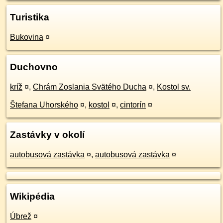
Turistika
Bukovina
¤
Duchovno
kríž
¤
,
Chrám Zoslania Svätého Ducha
¤
,
Kostol sv.
Štefana Uhorského
¤
,
kostol
¤
,
cintorín
¤
Zastávky v okolí
autobusová zastávka
¤
,
autobusová zastávka
¤
Wikipédia
Úbrež
¤