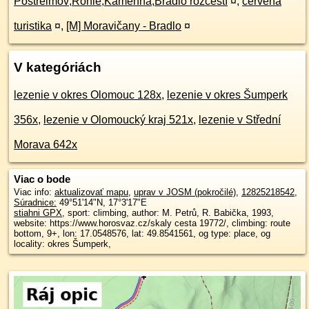
Postřelmov;Rohle;Kamenná;Bradlo rozcestí
¤
,
červená
turistika
¤
,
[M] Moravičany - Bradlo
¤
V kategóriách
lezenie v okres Olomouc 128x
,
lezenie v okres Šumperk
356x
,
lezenie v Olomoucký kraj 521x
,
lezenie v Střední
Morava 642x
Viac o bode
Viac info:
aktualizovať mapu
,
uprav v JOSM (pokročilé)
,
12825218542
,
Súradnice:
49°51'14"N
,
17°3'17"E
stiahni GPX
, sport: climbing, author: M. Petrů, R. Babička, 1993,
website: https://www.horosvaz.cz/skaly cesta 19772/, climbing: route
bottom, 9+, lon: 17.0548576, lat: 49.8541561, og type: place, og
locality: okres Šumperk,