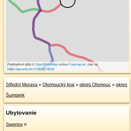
Podkladové dáta ©
OpenStreetMap
vrstva
Freemap.sk
, viac na
100 m
https://poi.oma.sk/n12825218542
Střední Morava
»
Olomoucký kraj
»
okres Olomouc
»
okres
Šumperk
Ubytovanie
Swenov
¤