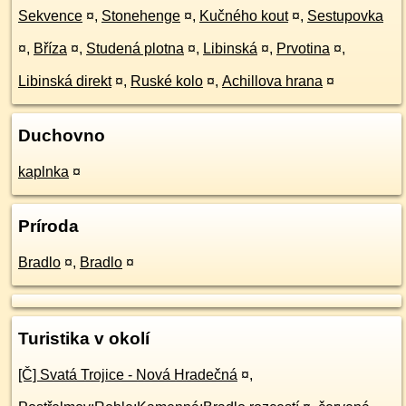
Sekvence
¤
,
Stonehenge
¤
,
Kučného kout
¤
,
Sestupovka
¤
,
Bříza
¤
,
Studená plotna
¤
,
Libinská
¤
,
Prvotina
¤
,
Libinská direkt
¤
,
Ruské kolo
¤
,
Achillova hrana
¤
Duchovno
kaplnka
¤
Príroda
Bradlo
¤
,
Bradlo
¤
Turistika v okolí
[Č] Svatá Trojice - Nová Hradečná
¤
,