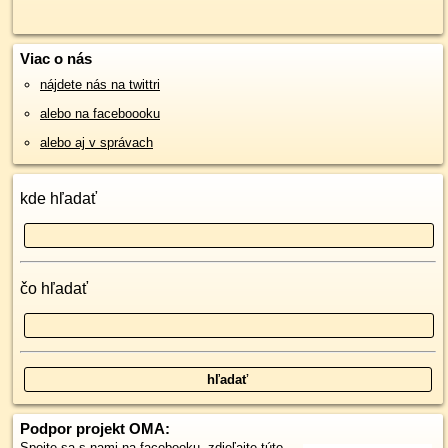
Viac o nás
nájdete nás na twittri
alebo na faceboooku
alebo aj v správach
kde hľadať
čo hľadať
Podpor projekt OMA:
Spojte sa s nami
na facebooku
,
zdieľajte túto