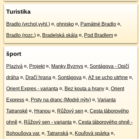
Turistika
Bradlo (vrchol,vyhl.)
¤
,
ohnisko
¤
,
Památné Bradlo
¤
,
Bradlo (rozc.)
¤
,
Bradelská skála
¤
,
Pod Bradlem
¤
šport
Plazivá
¤
,
Projekt
¤
,
Manky Byznys
¤
,
Sontágova - Opičí
dráha
¤
,
Dračí hrana
¤
,
Sontágova
¤
,
Až se ucho utrhne
¤
,
Orient Expres - varianta
¤
,
Bez kouta a hrany
¤
,
Orient
Express
¤
,
Prsty na dranc (Modré nýty)
¤
,
Varianta
Tatranské
¤
,
Hranou
¤
,
Růžový sen
¤
,
Cesta táborového
ohně
¤
,
Růžový sen - varianta
¤
,
Cesta táborového ohně -
Bohoušova var.
¤
,
Tatranská
¤
,
Kouřová spárka
¤
,