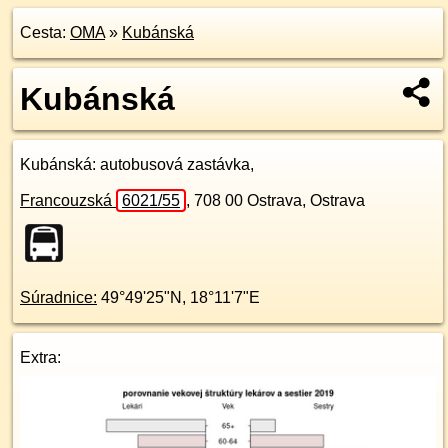
Cesta:
OMA
»
Kubánská
Kubánská
Kubánská
: autobusová zastávka,
Francouzská
6021/55
,
708 00
Ostrava, Ostrava
Súradnice:
49°49'25"N
,
18°11'7"E
Extra: