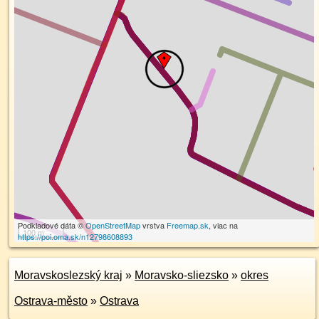
Podkladové dáta ©
OpenStreetMap
vrstva
Freemap.sk
, viac na
100 m
https://poi.oma.sk/n12798608893
Moravskoslezský kraj
»
Moravsko-sliezsko
»
okres
Ostrava-město
»
Ostrava