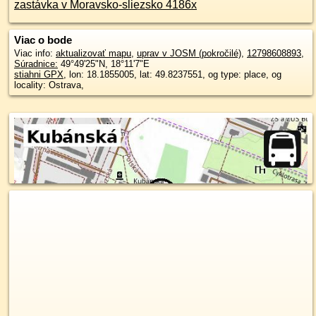
zastávka v Moravsko-sliezsko 4186x
Viac o bode
Viac info:
aktualizovať mapu
,
uprav v JOSM (pokročilé)
,
12798608893
,
Súradnice:
49°49'25"N
,
18°11'7"E
stiahni GPX
, lon: 18.1855005, lat: 49.8237551, og type: place, og
locality: Ostrava,