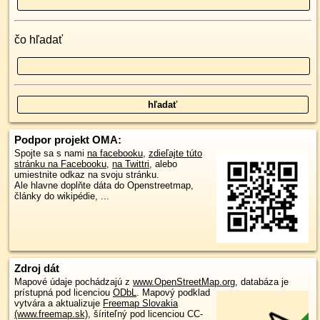
čo hľadať
Podpor projekt OMA:
Spojte sa s nami
na facebooku
,
zdieľajte túto
stránku na Facebooku
,
na Twittri
, alebo
umiestnite odkaz na svoju stránku.
Ale hlavne doplňte dáta do Openstreetmap,
články do wikipédie, ...
Zdroj dát
Mapové údaje pochádzajú z
www.OpenStreetMap.org
, databáza je
prístupná pod licenciou
ODbL
.
Mapový podklad
vytvára a aktualizuje
Freemap Slovakia
(www.freemap.sk)
, šíriteľný pod licenciou CC-