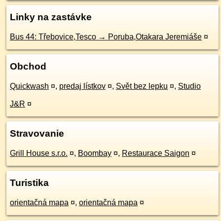
Linky na zastávke
Bus 44: Třebovice,Tesco → Poruba,Otakara Jeremiáše
¤
Obchod
Quickwash
¤
,
predaj lístkov
¤
,
Svět bez lepku
¤
,
Studio
J&R
¤
Stravovanie
Grill House s.r.o.
¤
,
Boombay
¤
,
Restaurace Saigon
¤
Turistika
orientačná mapa
¤
,
orientačná mapa
¤