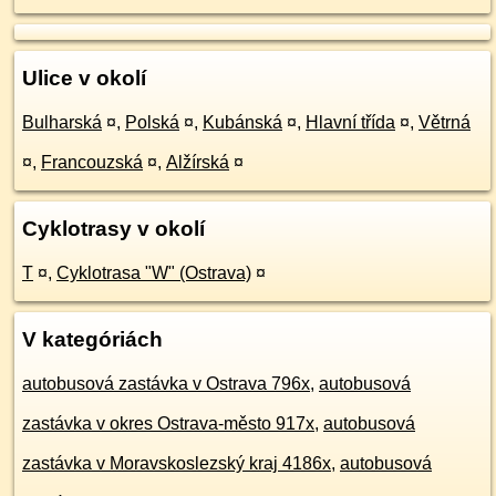
Ulice v okolí
Bulharská
¤
,
Polská
¤
,
Kubánská
¤
,
Hlavní třída
¤
,
Větrná
¤
,
Francouzská
¤
,
Alžírská
¤
Cyklotrasy v okolí
T
¤
,
Cyklotrasa "W" (Ostrava)
¤
V kategóriách
autobusová zastávka v Ostrava 796x
,
autobusová
zastávka v okres Ostrava-město 917x
,
autobusová
zastávka v Moravskoslezský kraj 4186x
,
autobusová