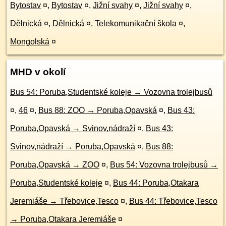
Bytostav
¤
,
Bytostav
¤
,
Jižní svahy
¤
,
Jižní svahy
¤
,
Dělnická
¤
,
Dělnická
¤
,
Telekomunikační škola
¤
,
Mongolská
¤
MHD v okolí
Bus 54: Poruba,Studentské koleje → Vozovna trolejbusů
¤
,
46
¤
,
Bus 88: ZOO → Poruba,Opavská
¤
,
Bus 43:
Poruba,Opavská → Svinov,nádraží
¤
,
Bus 43:
Svinov,nádraží → Poruba,Opavská
¤
,
Bus 88:
Poruba,Opavská → ZOO
¤
,
Bus 54: Vozovna trolejbusů →
Poruba,Studentské koleje
¤
,
Bus 44: Poruba,Otakara
Jeremiáše → Třebovice,Tesco
¤
,
Bus 44: Třebovice,Tesco
→ Poruba,Otakara Jeremiáše
¤