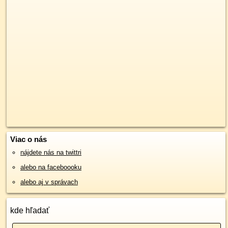
Viac o nás
nájdete nás na twittri
alebo na faceboooku
alebo aj v správach
kde hľadať