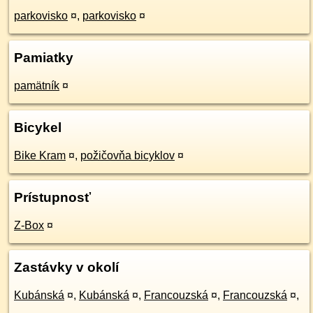
parkovisko
¤
,
parkovisko
¤
Pamiatky
pamätník
¤
Bicykel
Bike Kram
¤
,
požičovňa bicyklov
¤
Prístupnosť
Z-Box
¤
Zastávky v okolí
Kubánská
¤
,
Kubánská
¤
,
Francouzská
¤
,
Francouzská
¤
,