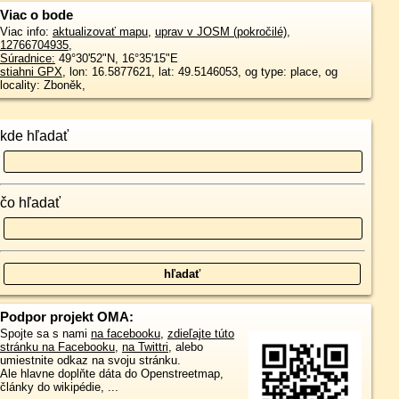
Viac o bode
Viac info:
aktualizovať mapu
,
uprav v JOSM (pokročilé)
,
12766704935
,
Súradnice:
49°30'52"N
,
16°35'15"E
stiahni GPX
, lon: 16.5877621, lat: 49.5146053, og type: place, og
locality: Zboněk,
kde hľadať
čo hľadať
Podpor projekt OMA:
Spojte sa s nami
na facebooku
,
zdieľajte túto
stránku na Facebooku
,
na Twittri
, alebo
umiestnite odkaz na svoju stránku.
Ale hlavne doplňte dáta do Openstreetmap,
články do wikipédie, ...