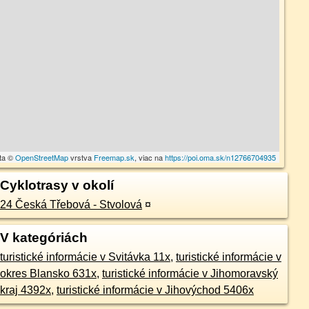
ta ©
OpenStreetMap
vrstva
Freemap.sk
, viac na
https://poi.oma.sk/n12766704935
Cyklotrasy v okolí
24 Česká Třebová - Stvolová
¤
V kategóriách
turistické informácie v Svitávka 11x
,
turistické informácie v
okres Blansko 631x
,
turistické informácie v Jihomoravský
kraj 4392x
,
turistické informácie v Jihovýchod 5406x