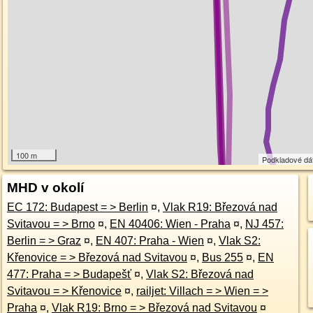
100 m
Podkladové dá
MHD v okolí
EC 172: Budapest = > Berlin
¤
,
Vlak R19: Březová nad
Svitavou = > Brno
¤
,
EN 40406: Wien - Praha
¤
,
NJ 457:
Berlin = > Graz
¤
,
EN 407: Praha - Wien
¤
,
Vlak S2:
Křenovice = > Březová nad Svitavou
¤
,
Bus 255
¤
,
EN
477: Praha = > Budapešť
¤
,
Vlak S2: Březová nad
Svitavou = > Křenovice
¤
,
railjet: Villach = > Wien = >
Praha
¤
,
Vlak R19: Brno = > Březová nad Svitavou
¤