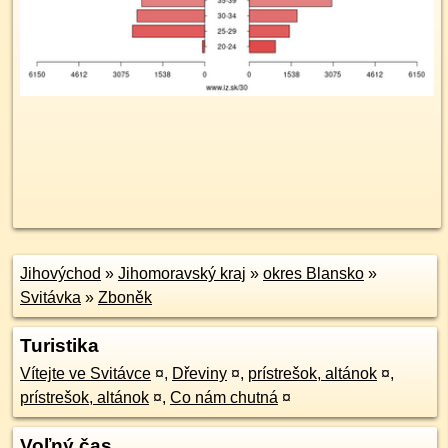
Jihovýchod
»
Jihomoravský kraj
»
okres Blansko
»
Svitávka
»
Zboněk
Turistika
Vítejte ve Svitávce
¤
,
Dřeviny
¤
,
prístrešok, altánok
¤
,
prístrešok, altánok
¤
,
Co nám chutná
¤
Voľný čas