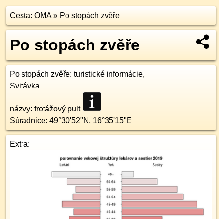
Cesta:
OMA
»
Po stopách zvěře
Po stopách zvěře
Po stopách zvěře
: turistické informácie,
Svitávka
názvy: frotážový pult
Súradnice:
49°30'52"N
,
16°35'15"E
Extra: