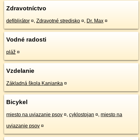
Zdravotníctvo
defiblirátor
¤
,
Zdravotné stredisko
¤
,
Dr. Max
¤
Vodné radosti
pláž
¤
Vzdelanie
Základná škola Kanianka
¤
Bicykel
miesto na uviazanie psov
¤
,
cyklostojan
¤
,
miesto na
uviazanie psov
¤