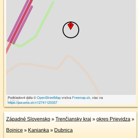
Podkladové dáta ©
OpenStreetMap
vrstva
Freemap.sk
, viac na
100 m
https://poi.oma.sk/n12741120337
Západné Slovensko
»
Trenčiansky kraj
»
okres Prievidza
»
Bojnice
»
Kanianka
»
Dubnica