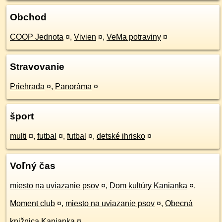
Obchod
COOP Jednota
¤
,
Vivien
¤
,
VeMa potraviny
¤
Stravovanie
Priehrada
¤
,
Panoráma
¤
šport
multi
¤
,
futbal
¤
,
futbal
¤
,
detské ihrisko
¤
Voľný čas
miesto na uviazanie psov
¤
,
Dom kultúry Kanianka
¤
,
Moment club
¤
,
miesto na uviazanie psov
¤
,
Obecná
knižnica Kanianka
¤