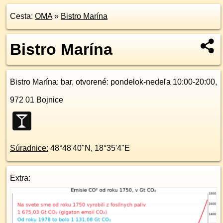
Cesta:
OMA
»
Bistro Marína
Bistro Marína
Bistro Marína
: bar, otvorené: pondelok-nedeľa 10:00-20:00,
972 01
Bojnice
Súradnice:
48°48'40"N
,
18°35'4"E
Extra: