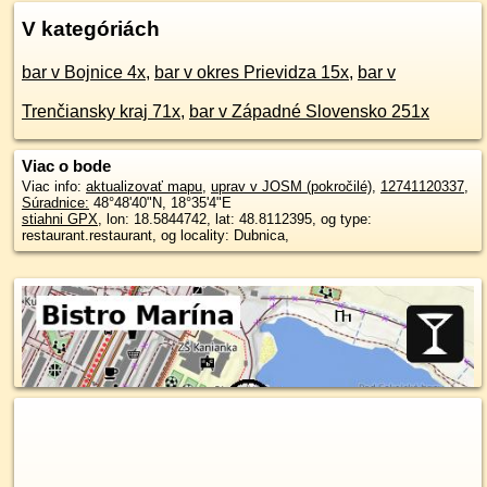
V kategóriách
bar v Bojnice 4x
,
bar v okres Prievidza 15x
,
bar v
Trenčiansky kraj 71x
,
bar v Západné Slovensko 251x
Viac o bode
Viac info:
aktualizovať mapu
,
uprav v JOSM (pokročilé)
,
12741120337
,
Súradnice:
48°48'40"N
,
18°35'4"E
stiahni GPX
, lon: 18.5844742, lat: 48.8112395, og type:
restaurant.restaurant, og locality: Dubnica,