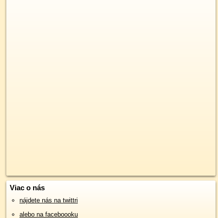
Viac o nás
nájdete nás na twittri
alebo na faceboooku