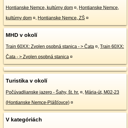
Hontianske Nemce, kultúrny dom
¤
,
Hontianske Nemce,
kultúrny dom
¤
,
Hontianske Nemce, ZŠ
¤
MHD v okolí
Train 60XX: Zvolen osobná stanica - > Čata
¤
,
Train 60XX:
Čata - > Zvolen osobná stanica
¤
Turistika v okolí
Počúvadlianske jazero - Šahy, št. hr.
¤
,
Mária-út, M02-23
(Hontianske Nemce-Plášťovce)
¤
V kategóriách