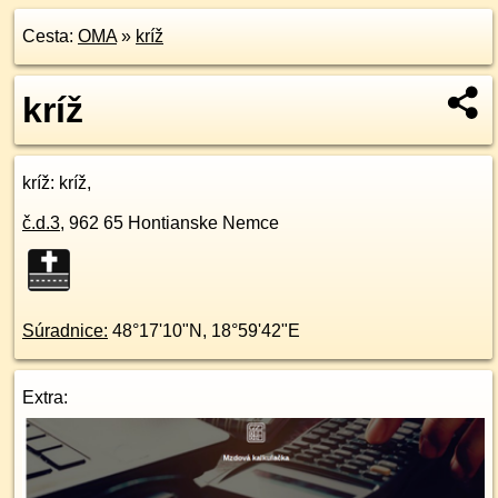
Cesta:
OMA
»
kríž
kríž
kríž
: kríž,
č.d.
3
,
962 65
Hontianske Nemce
Súradnice:
48°17'10"N
,
18°59'42"E
Extra: