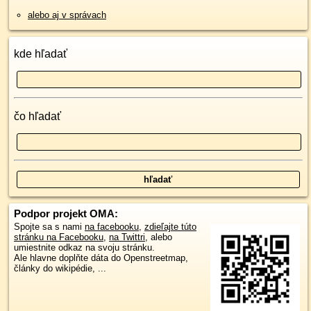
alebo aj v správach
kde hľadať
čo hľadať
Podpor projekt OMA:
Spojte sa s nami
na facebooku
,
zdieľajte túto
stránku na Facebooku
,
na Twittri
, alebo
umiestnite odkaz na svoju stránku.
Ale hlavne doplňte dáta do Openstreetmap,
články do wikipédie, ...