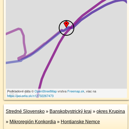
Podkladové dáta ©
OpenStreetMap
vrstva
Freemap.sk
, viac na
100 m
https://poi.oma.sk/n12732267473
Stredné Slovensko
»
Banskobystrický kraj
»
okres Krupina
»
Mikroregión Konkordia
»
Hontianske Nemce