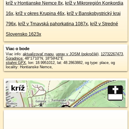
kríž v Hontianske Nemce 8x
,
kríž v Mikroregión Konkordia
16x
,
kríž v okres Krupina 46x
,
kríž v Banskobystrický kraj
796x
,
kríž v Trnavská pahorkatina 1087x
,
kríž v Stredné
Slovensko 1623x
Viac o bode
Viac info:
aktualizovať mapu
,
uprav v JOSM (pokročilé)
,
12732267473
,
Súradnice:
48°17'10"N
,
18°59'42"E
stiahni GPX
, lon: 18.9951012, lat: 48.2863882, og type: place, og
locality: Hontianske Nemce,