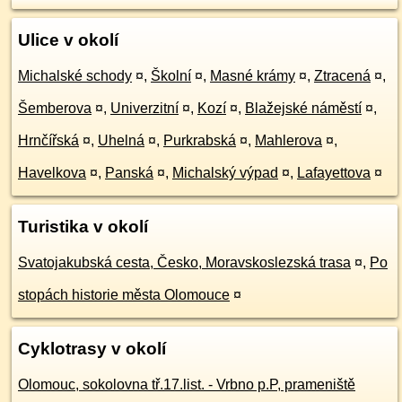
Ulice v okolí
Michalské schody
¤
,
Školní
¤
,
Masné krámy
¤
,
Ztracená
¤
,
Šemberova
¤
,
Univerzitní
¤
,
Kozí
¤
,
Blažejské náměstí
¤
,
Hrnčířská
¤
,
Uhelná
¤
,
Purkrabská
¤
,
Mahlerova
¤
,
Havelkova
¤
,
Panská
¤
,
Michalský výpad
¤
,
Lafayettova
¤
Turistika v okolí
Svatojakubská cesta, Česko, Moravskoslezská trasa
¤
,
Po
stopách historie města Olomouce
¤
Cyklotrasy v okolí
Olomouc, sokolovna tř.17.list. - Vrbno p.P, prameniště