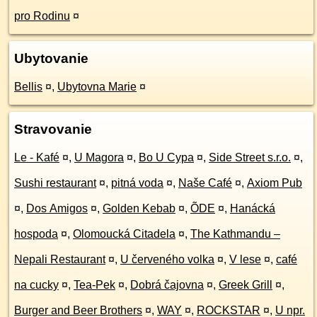
pro Rodinu
¤
Ubytovanie
Bellis
¤
,
Ubytovna Marie
¤
Stravovanie
Le - Kafé
¤
,
U Magora
¤
,
Bo U Cypa
¤
,
Side Street s.r.o.
¤
,
Sushi restaurant
¤
,
pitná voda
¤
,
Naše Café
¤
,
Axiom Pub
¤
,
Dos Amigos
¤
,
Golden Kebab
¤
,
ÕDE
¤
,
Hanácká
hospoda
¤
,
Olomoucká Citadela
¤
,
The Kathmandu –
Nepali Restaurant
¤
,
U červeného volka
¤
,
V lese
¤
,
café
na cucky
¤
,
Tea-Pek
¤
,
Dobrá čajovna
¤
,
Greek Grill
¤
,
Burger and Beer Brothers
¤
,
WAY
¤
,
ROCKSTAR
¤
,
U npr.