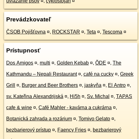
uviazanie psov
¤
,
cyklostojan
¤
Prevádzkovateľ
ČSOB Pojišťovna
¤
,
ROCKSTAR
¤
,
Teta
¤
,
Tescoma
¤
Prístupnosť
Dos Amigos
¤
,
multi
¤
,
Golden Kebab
¤
,
ÕDE
¤
,
The
Kathmandu – Nepali Restaurant
¤
,
café na cucky
¤
,
Greek
Grill
¤
,
Burger and Beer Brothers
¤
,
jaskyňa
¤
,
El Antro
¤
,
sv. Kateřina Alexandrijská
¤
,
Hi5h
¤
,
Sv. Michal
¤
,
TAPAS
cafe & wine
¤
,
Café Mahler - kavárna a cukrárna
¤
,
Botanická zahrada a rozárium
¤
,
Tomivo Gelato
¤
,
bezbarierový prístup
¤
,
Faency Fries
¤
,
bezbarierový