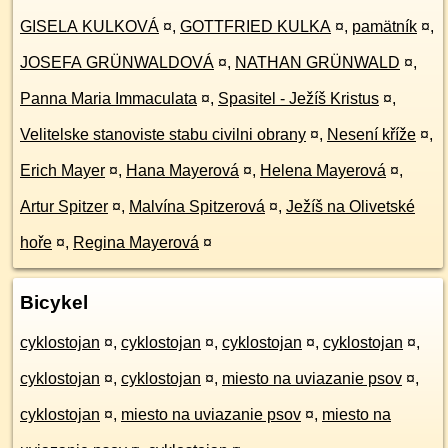
GISELA KULKOVÁ
¤
,
GOTTFRIED KULKA
¤
,
pamätník
¤
,
JOSEFA GRÜNWALDOVÁ
¤
,
NATHAN GRÜNWALD
¤
,
Panna Maria Immaculata
¤
,
Spasitel - Ježíš Kristus
¤
,
Velitelske stanoviste stabu civilni obrany
¤
,
Nesení kříže
¤
,
Erich Mayer
¤
,
Hana Mayerová
¤
,
Helena Mayerová
¤
,
Artur Spitzer
¤
,
Malvína Spitzerová
¤
,
Ježíš na Olivetské
hoře
¤
,
Regina Mayerová
¤
Bicykel
cyklostojan
¤
,
cyklostojan
¤
,
cyklostojan
¤
,
cyklostojan
¤
,
cyklostojan
¤
,
cyklostojan
¤
,
miesto na uviazanie psov
¤
,
cyklostojan
¤
,
miesto na uviazanie psov
¤
,
miesto na