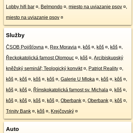
Lobby hifi bar
¤
,
Belmondo
¤
,
miesto na uviazanie psov
¤
,
miesto na uviazanie psov
¤
Služby
ČSOB Pojišťovna
¤
,
Rex Moravia
¤
,
kôš
¤
,
kôš
¤
,
kôš
¤
,
Řeckokatolická farnost Olomouc
¤
,
kôš
¤
,
Arcibiskupský
kněžský seminář; Teologický konvikt
¤
,
Patriot Reality
¤
,
kôš
¤
,
kôš
¤
,
kôš
¤
,
kôš
¤
,
Galerie U Mloka
¤
,
kôš
¤
,
kôš
¤
,
kôš
¤
,
kôš
¤
,
Římskokatolická farnost sv. Michala
¤
,
kôš
¤
,
kôš
¤
,
kôš
¤
,
kôš
¤
,
kôš
¤
,
Oberbank
¤
,
Oberbank
¤
,
kôš
¤
,
Trinity Bank
¤
,
kôš
¤
,
Krejčovský
¤
Auto