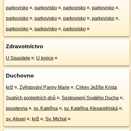
parkovisko
¤
,
parkovisko
¤
,
parkovisko
¤
,
parkovisko
¤
,
parkovisko
¤
,
parkovisko
¤
,
parkovisko
¤
,
parkovisko
¤
,
parkovisko
¤
,
parkovisko
¤
,
parkovisko
¤
Zdravotníctvo
U Spasitele
¤
,
U trojice
¤
Duchovno
kríž
¤
,
Zvěstování Panny Marie
¤
,
Církev Ježíše Krista
Svatých posledních dnů
¤
,
Sestoupení Svatého Ducha
¤
,
poustevna
¤
,
sv. Kateřina
¤
,
sv. Kateřina Alexandrijská
¤
,
sv. Alexej
¤
,
kríž
¤
,
Sv. Michal
¤