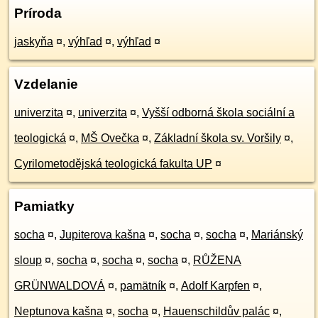
Príroda
jaskyňa
¤
,
výhľad
¤
,
výhľad
¤
Vzdelanie
univerzita
¤
,
univerzita
¤
,
Vyšší odborná škola sociální a
teologická
¤
,
MŠ Ovečka
¤
,
Základní škola sv. Voršily
¤
,
Cyrilometodějská teologická fakulta UP
¤
Pamiatky
socha
¤
,
Jupiterova kašna
¤
,
socha
¤
,
socha
¤
,
Mariánský
sloup
¤
,
socha
¤
,
socha
¤
,
socha
¤
,
RŮŽENA
GRÜNWALDOVÁ
¤
,
pamätník
¤
,
Adolf Karpfen
¤
,
Neptunova kašna
¤
,
socha
¤
,
Hauenschildův palác
¤
,