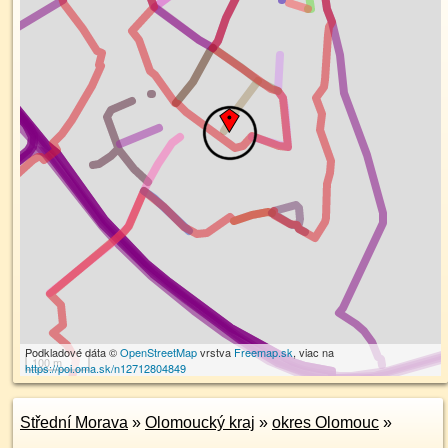
Podkladové dáta ©
OpenStreetMap
vrstva
Freemap.sk
, viac na
100 m
https://poi.oma.sk/n12712804849
Střední Morava
»
Olomoucký kraj
»
okres Olomouc
»