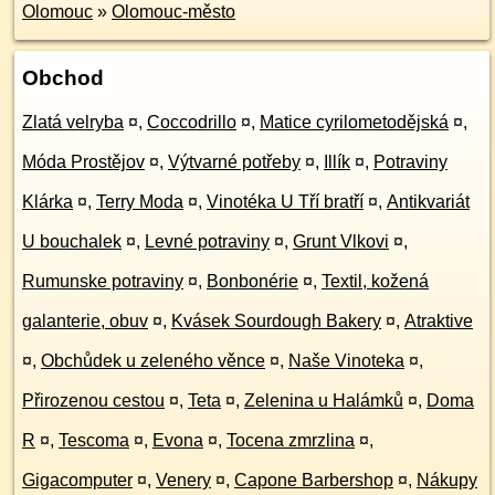
Olomouc
»
Olomouc-město
Obchod
Zlatá velryba
¤
,
Coccodrillo
¤
,
Matice cyrilometodějská
¤
,
Móda Prostějov
¤
,
Výtvarné potřeby
¤
,
Illík
¤
,
Potraviny
Klárka
¤
,
Terry Moda
¤
,
Vinotéka U Tří bratří
¤
,
Antikvariát
U bouchalek
¤
,
Levné potraviny
¤
,
Grunt Vlkovi
¤
,
Rumunske potraviny
¤
,
Bonbonérie
¤
,
Textil, kožená
galanterie, obuv
¤
,
Kvásek Sourdough Bakery
¤
,
Atraktive
¤
,
Obchůdek u zeleného věnce
¤
,
Naše Vinoteka
¤
,
Přirozenou cestou
¤
,
Teta
¤
,
Zelenina u Halámků
¤
,
Doma
R
¤
,
Tescoma
¤
,
Evona
¤
,
Tocena zmrzlina
¤
,
Gigacomputer
¤
,
Venery
¤
,
Capone Barbershop
¤
,
Nákupy