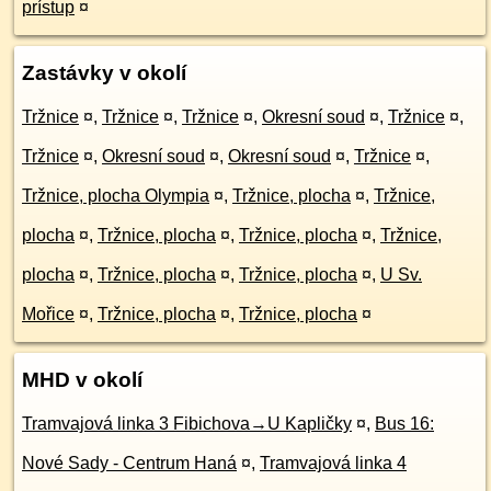
prístup
¤
Zastávky v okolí
Tržnice
¤
,
Tržnice
¤
,
Tržnice
¤
,
Okresní soud
¤
,
Tržnice
¤
,
Tržnice
¤
,
Okresní soud
¤
,
Okresní soud
¤
,
Tržnice
¤
,
Tržnice, plocha Olympia
¤
,
Tržnice, plocha
¤
,
Tržnice,
plocha
¤
,
Tržnice, plocha
¤
,
Tržnice, plocha
¤
,
Tržnice,
plocha
¤
,
Tržnice, plocha
¤
,
Tržnice, plocha
¤
,
U Sv.
Mořice
¤
,
Tržnice, plocha
¤
,
Tržnice, plocha
¤
MHD v okolí
Tramvajová linka 3 Fibichova→U Kapličky
¤
,
Bus 16:
Nové Sady - Centrum Haná
¤
,
Tramvajová linka 4