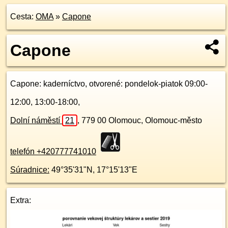
Cesta:
OMA
»
Capone
Capone
Capone
: kaderníctvo, otvorené: pondelok-piatok 09:00-
12:00, 13:00-18:00,
Dolní náměstí
21
,
779 00
Olomouc, Olomouc-město
telefón +420777741010
Súradnice:
49°35'31"N
,
17°15'13"E
Extra: