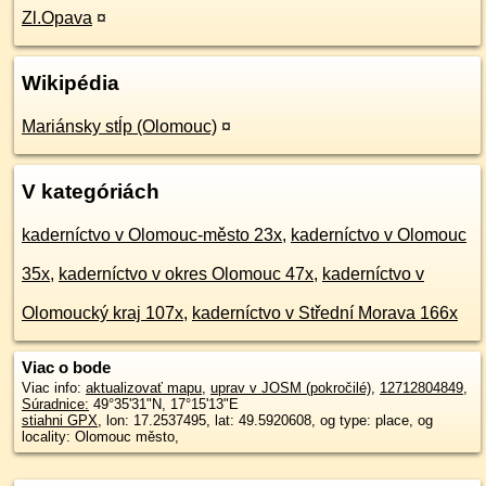
Zl.Opava
¤
Wikipédia
Mariánsky stĺp (Olomouc)
¤
V kategóriách
kaderníctvo v Olomouc-město 23x
,
kaderníctvo v Olomouc
35x
,
kaderníctvo v okres Olomouc 47x
,
kaderníctvo v
Olomoucký kraj 107x
,
kaderníctvo v Střední Morava 166x
Viac o bode
Viac info:
aktualizovať mapu
,
uprav v JOSM (pokročilé)
,
12712804849
,
Súradnice:
49°35'31"N
,
17°15'13"E
stiahni GPX
, lon: 17.2537495, lat: 49.5920608, og type: place, og
locality: Olomouc město,