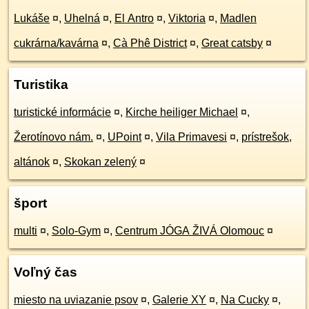
Lukáše
¤
,
Uhelná
¤
,
El Antro
¤
,
Viktoria
¤
,
Madlen
cukrárna/kavárna
¤
,
Cà Phê District
¤
,
Great catsby
¤
Turistika
turistické informácie
¤
,
Kirche heiliger Michael
¤
,
Žerotínovo nám.
¤
,
UPoint
¤
,
Vila Primavesi
¤
,
prístrešok,
altánok
¤
,
Skokan zelený
¤
šport
multi
¤
,
Solo-Gym
¤
,
Centrum JÓGA ŽIVÁ Olomouc
¤
Voľný čas
miesto na uviazanie psov
¤
,
Galerie XY
¤
,
Na Cucky
¤
,