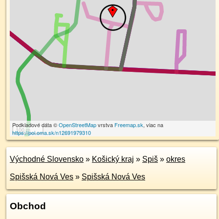
Podkladové dáta ©
OpenStreetMap
vrstva
Freemap.sk
, viac na
100 m
https://poi.oma.sk/n12691979310
Východné Slovensko
»
Košický kraj
»
Spiš
»
okres
Spišská Nová Ves
»
Spišská Nová Ves
Obchod