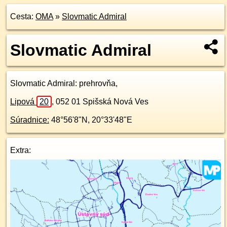
Cesta:
OMA
»
Slovmatic Admiral
Slovmatic Admiral
Slovmatic Admiral
: prehrovňa,
Lipová
20
,
052 01
Spišská Nová Ves
Súradnice:
48°56'8"N
,
20°33'48"E
Extra: