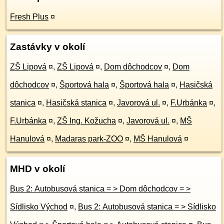
Fresh Plus
¤
Zastávky v okolí
ZŠ Lipová
¤
,
ZŠ Lipová
¤
,
Dom dôchodcov
¤
,
Dom
dôchodcov
¤
,
Športová hala
¤
,
Športová hala
¤
,
Hasičská
stanica
¤
,
Hasičská stanica
¤
,
Javorová ul.
¤
,
F.Urbánka
¤
,
F.Urbánka
¤
,
ZŠ Ing. Kožucha
¤
,
Javorová ul.
¤
,
MŠ
Hanulová
¤
,
Madaras park-ZOO
¤
,
MŠ Hanulová
¤
MHD v okolí
Bus 2: Autobusová stanica = > Dom dôchodcov = >
Sídlisko Východ
¤
,
Bus 2: Autobusová stanica = > Sídlisko