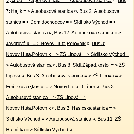
Východ = > Športová hala = > Autobusová stanica
¤
,
Bus
7: Hájik = > Autobusová stanica
¤
,
Bus 2: Autobusová
stanica = > Dom dôchodcov = > Sídlisko Východ = >
Autobusová stanica
¤
,
Bus 12: Autobusová stanica = >
Javorová ul. = > Novov.Huta,Poľovník
¤
,
Bus 3:
Novov.Huta,Poľovník = > ZŠ Lipová = > Sídlisko Východ =
> Autobusová stanica
¤
,
Bus 8: Sídl.Západ,kostol = > ZŠ
Lipová
¤
,
Bus 3: Autobusová stanica = > ZŠ Lipová = >
Ferčekovce,kostol = > Novov.Huta,D.tábor
¤
,
Bus 3:
Autobusová stanica = > ZŠ Lipová = >
Novov.Huta,Poľovník
¤
,
Bus 2: Hasičská stanica = >
Sídlisko Východ = > Autobusová stanica
¤
,
Bus 11: ZŠ
Hutnícka = > Sídlisko Východ
¤