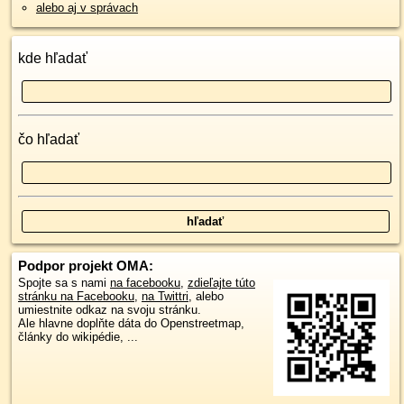
alebo aj v správach
kde hľadať
čo hľadať
Podpor projekt OMA:
Spojte sa s nami
na facebooku
,
zdieľajte túto
stránku na Facebooku
,
na Twittri
, alebo
umiestnite odkaz na svoju stránku.
Ale hlavne doplňte dáta do Openstreetmap,
články do wikipédie, ...