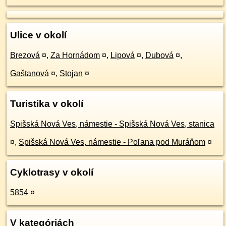
Ulice v okolí
Brezová
¤
,
Za Hornádom
¤
,
Lipová
¤
,
Dubová
¤
,
Gaštanová
¤
,
Stojan
¤
Turistika v okolí
Spišská Nová Ves, námestie - Spišská Nová Ves, stanica
¤
,
Spišská Nová Ves, námestie - Poľana pod Muráňom
¤
Cyklotrasy v okolí
5854
¤
V kategóriách