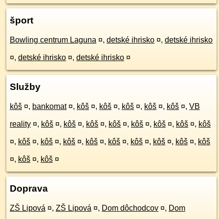
šport
Bowling centrum Laguna
¤
,
detské ihrisko
¤
,
detské ihrisko
¤
,
detské ihrisko
¤
,
detské ihrisko
¤
Služby
kôš
¤
,
bankomat
¤
,
kôš
¤
,
kôš
¤
,
kôš
¤
,
kôš
¤
,
kôš
¤
,
VB
reality
¤
,
kôš
¤
,
kôš
¤
,
kôš
¤
,
kôš
¤
,
kôš
¤
,
kôš
¤
,
kôš
¤
,
kôš
¤
,
kôš
¤
,
kôš
¤
,
kôš
¤
,
kôš
¤
,
kôš
¤
,
kôš
¤
,
kôš
¤
,
kôš
¤
,
kôš
¤
,
kôš
¤
,
kôš
¤
Doprava
ZŠ Lipová
¤
,
ZŠ Lipová
¤
,
Dom dôchodcov
¤
,
Dom