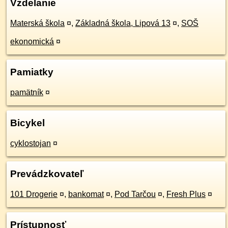
Vzdelanie
Materská škola
¤
,
Základná škola, Lipová 13
¤
,
SOŠ
ekonomická
¤
Pamiatky
pamätník
¤
Bicykel
cyklostojan
¤
Prevádzkovateľ
101 Drogerie
¤
,
bankomat
¤
,
Pod Tarčou
¤
,
Fresh Plus
¤
Prístupnosť