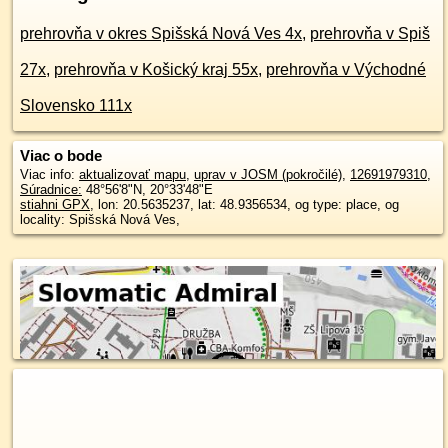
prehrovňa v okres Spišská Nová Ves 4x
,
prehrovňa v Spiš
27x
,
prehrovňa v Košický kraj 55x
,
prehrovňa v Východné
Slovensko 111x
Viac o bode
Viac info:
aktualizovať mapu
,
uprav v JOSM (pokročilé)
,
12691979310
,
Súradnice:
48°56'8"N
,
20°33'48"E
stiahni GPX
, lon: 20.5635237, lat: 48.9356534, og type: place, og
locality: Spišská Nová Ves,