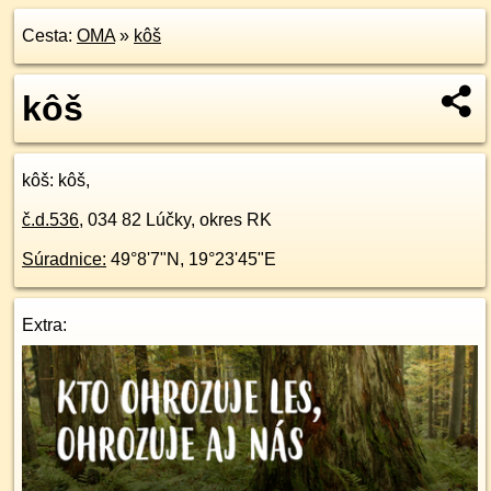
Cesta:
OMA
»
kôš
kôš
kôš
: kôš,
č.d.
536
,
034 82
Lúčky, okres RK
Súradnice:
49°8'7"N
,
19°23'45"E
Extra: