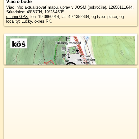
Viac o bode
Viac info:
aktualizovať mapu
,
uprav v JOSM (pokročilé)
,
12658111644
,
Súradnice:
49°8'7"N
,
19°23'45"E
stiahni GPX
, lon: 19.3960914, lat: 49.1352834, og type: place, og
locality: Lúčky, okres RK,