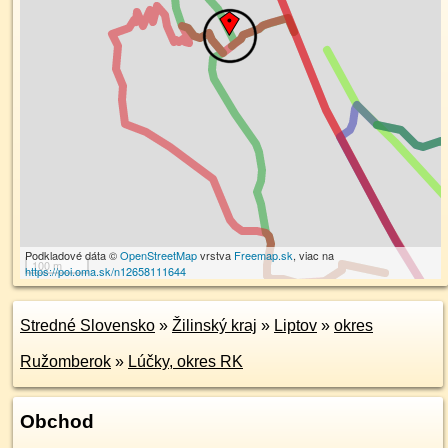
Podkladové dáta ©
OpenStreetMap
vrstva
Freemap.sk
, viac na
100 m
https://poi.oma.sk/n12658111644
Stredné Slovensko
»
Žilinský kraj
»
Liptov
»
okres
Ružomberok
»
Lúčky, okres RK
Obchod