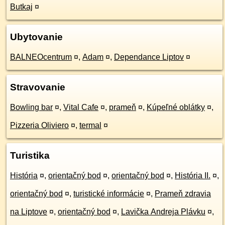
Butkaj
¤
Ubytovanie
BALNEOcentrum
¤
,
Adam
¤
,
Dependance Liptov
¤
Stravovanie
Bowling bar
¤
,
Vital Cafe
¤
,
prameň
¤
,
Kúpeľné oblátky
¤
,
Pizzeria Oliviero
¤
,
termal
¤
Turistika
História
¤
,
orientačný bod
¤
,
orientačný bod
¤
,
História II.
¤
,
orientačný bod
¤
,
turistické informácie
¤
,
Prameň zdravia
na Liptove
¤
,
orientačný bod
¤
,
Lavička Andreja Plávku
¤
,