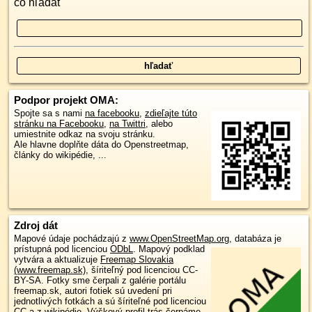
čo hľadať
Podpor projekt OMA:
Spojte sa s nami
na facebooku
,
zdieľajte túto
stránku na Facebooku
,
na Twittri
, alebo
umiestnite odkaz na svoju stránku.
Ale hlavne doplňte dáta do Openstreetmap,
články do wikipédie, ...
Zdroj dát
Mapové údaje pochádzajú z
www.OpenStreetMap.org
, databáza je
prístupná pod licenciou
ODbL
.
Mapový podklad
vytvára a aktualizuje
Freemap Slovakia
(www.freemap.sk)
, šíriteľný pod licenciou CC-
BY-SA. Fotky sme čerpali z galérie portálu
freemap.sk, autori fotiek sú uvedení pri
jednotlivých fotkách a sú šíriteľné pod licenciou
CC a z wikipédie. Výškový profil trás čerpáme