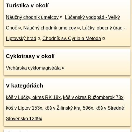
Turistika v okolí
Náučný chodník umelcov
¤
,
Lúčanský vodopád - Veľký
Choč
¤
,
Náučný chodník umelcov
¤
,
Lúčky, obecný úrad -
Liptovský hrad
¤
,
Chodník sv. Cyrila a Metoda
¤
Cyklotrasy v okolí
Vrchárska cyklomagistrála
¤
V kategóriách
kôš v Lúčky, okres RK 18x
,
kôš v okres Ružomberok 78x
,
kôš v Liptov 153x
,
kôš v Žilinský kraj 596x
,
kôš v Stredné
Slovensko 1249x