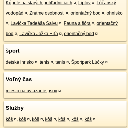
Kúpele na starých pohľadniciach
¤
,
Liptov
¤
,
Lúčanský
vodopád
¤
,
Známe osobnosti
¤
,
orientačný bod
¤
,
ohnisko
¤
,
Lavička Tadeáša Salvu
¤
,
Fauna a flóra
¤
,
orientačný
bod
¤
,
Lavička Jožka Piťa
¤
,
orientačný bod
¤
šport
detské ihrisko
¤
,
tenis
¤
,
tenis
¤
,
Športpark Lúčky
¤
Voľný čas
miesto na uviazanie psov
¤
Služby
kôš
¤
,
kôš
¤
,
kôš
¤
,
kôš
¤
,
kôš
¤
,
kôš
¤
,
kôš
¤