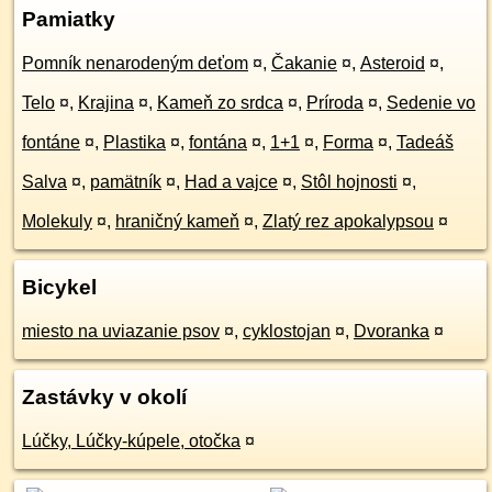
Pamiatky
Pomník nenarodeným deťom
¤
,
Čakanie
¤
,
Asteroid
¤
,
Telo
¤
,
Krajina
¤
,
Kameň zo srdca
¤
,
Príroda
¤
,
Sedenie vo
fontáne
¤
,
Plastika
¤
,
fontána
¤
,
1+1
¤
,
Forma
¤
,
Tadeáš
Salva
¤
,
pamätník
¤
,
Had a vajce
¤
,
Stôl hojnosti
¤
,
Molekuly
¤
,
hraničný kameň
¤
,
Zlatý rez apokalypsou
¤
Bicykel
miesto na uviazanie psov
¤
,
cyklostojan
¤
,
Dvoranka
¤
Zastávky v okolí
Lúčky, Lúčky-kúpele, otočka
¤