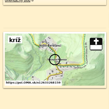
orientačný bod
¤