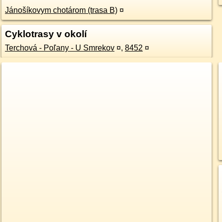
Jánošíkovym chotárom (trasa B)
¤
Cyklotrasy v okolí
Terchová - Poľany - U Smrekov
¤
,
8452
¤