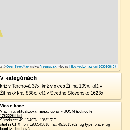
ta ©
OpenStreetMap
vrstva
Freemap.sk
, viac na
https://poi.oma.sk/n12633268159
V kategóriách
kríž v Terchová 37x
,
kríž v okres Žilina 199x
,
kríž v
Žilinský kraj 838x
,
kríž v Stredné Slovensko 1623x
Viac o bode
Viac info:
aktualizovať mapu
,
uprav v JOSM (pokročilé)
,
12633268159
,
Súradnice:
49°15'40"N
,
19°3'15"E
stiahni GPX
, lon: 19.0543018, lat: 49.2613762, og type: place, og
locality: Terchová,