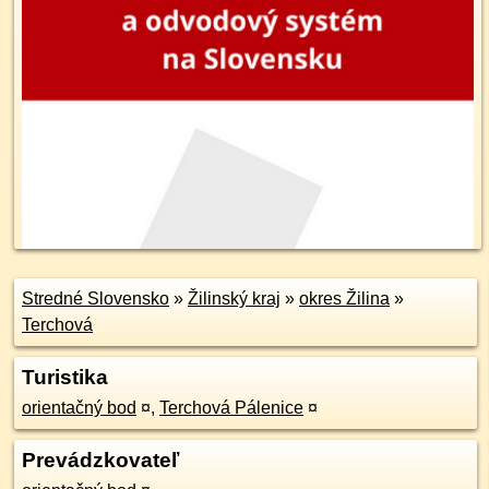
Stredné Slovensko
»
Žilinský kraj
»
okres Žilina
»
Terchová
Turistika
orientačný bod
¤
,
Terchová Pálenice
¤
Prevádzkovateľ