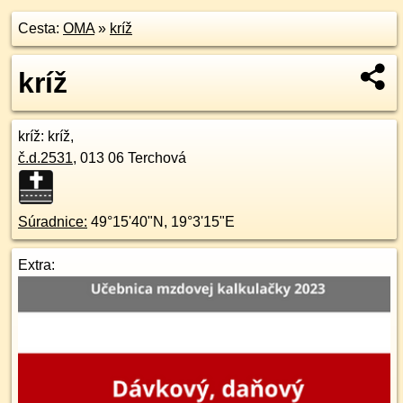
Cesta:
OMA
»
kríž
kríž
kríž
: kríž,
č.d.
2531
,
013 06
Terchová
Súradnice:
49°15'40"N
,
19°3'15"E
Extra: