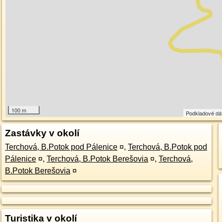
100 m
Podkladové dá
Zastávky v okolí
Terchová, B.Potok pod Pálenice
¤
,
Terchová, B.Potok pod
Pálenice
¤
,
Terchová, B.Potok Berešovia
¤
,
Terchová,
B.Potok Berešovia
¤
Turistika v okolí