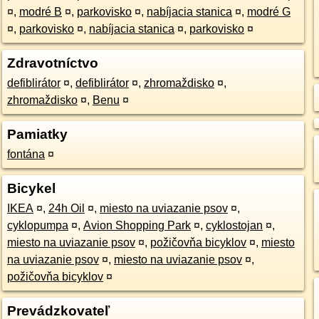
¤
,
modré B
¤
,
parkovisko
¤
,
nabíjacia stanica
¤
,
modré G
¤
,
parkovisko
¤
,
nabíjacia stanica
¤
,
parkovisko
¤
Zdravotníctvo
defiblirátor
¤
,
defiblirátor
¤
,
zhromaždisko
¤
,
zhromaždisko
¤
,
Benu
¤
Pamiatky
fontána
¤
Bicykel
IKEA
¤
,
24h Oil
¤
,
miesto na uviazanie psov
¤
,
cyklopumpa
¤
,
Avion Shopping Park
¤
,
cyklostojan
¤
,
miesto na uviazanie psov
¤
,
požičovňa bicyklov
¤
,
miesto
na uviazanie psov
¤
,
miesto na uviazanie psov
¤
,
požičovňa bicyklov
¤
Prevádzkovateľ