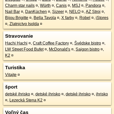
Charm star nails
¤
,
Würth
¤
,
Canis
¤
,
MSJ
¤
,
Pandora
¤
,
Nail Bar
¤
,
DanKüchen
¤
,
Sizeer
¤
,
NELO
¤
,
AZ Stroj
¤
,
Bijou Brigitte
¤
,
Bella Tavola
¤
,
X farby
¤
,
Robel
¤
,
iStores
¤
,
Zlatnictvo Isolda
¤
Stravovanie
Hachi Hachi
¤
,
Craft Coffee Factory
¤
,
Švédske bistro
¤
,
LW Street Food Bufet
¤
,
McDonald's
¤
,
Saigon bistro
¤
,
K2
¤
Turistika
Vitajte
¤
šport
detské ihrisko
¤
,
detské ihrisko
¤
,
detské ihrisko
¤
,
ihrisko
¤
,
Lezecká Stena K2
¤
Voľný čas