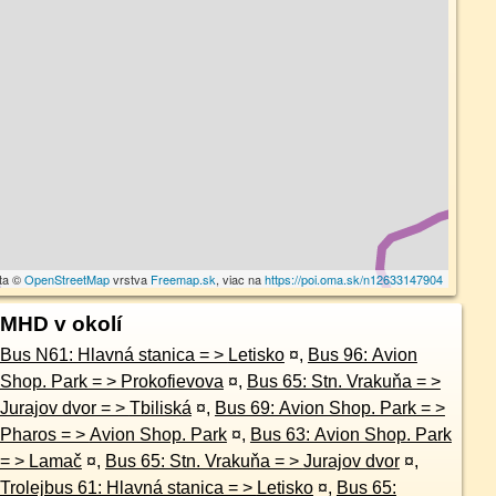
ta ©
OpenStreetMap
vrstva
Freemap.sk
, viac na
https://poi.oma.sk/n12633147904
MHD v okolí
Bus N61: Hlavná stanica = > Letisko
¤
,
Bus 96: Avion
Shop. Park = > Prokofievova
¤
,
Bus 65: Stn. Vrakuňa = >
Jurajov dvor = > Tbiliská
¤
,
Bus 69: Avion Shop. Park = >
Pharos = > Avion Shop. Park
¤
,
Bus 63: Avion Shop. Park
= > Lamač
¤
,
Bus 65: Stn. Vrakuňa = > Jurajov dvor
¤
,
Trolejbus 61: Hlavná stanica = > Letisko
¤
,
Bus 65: