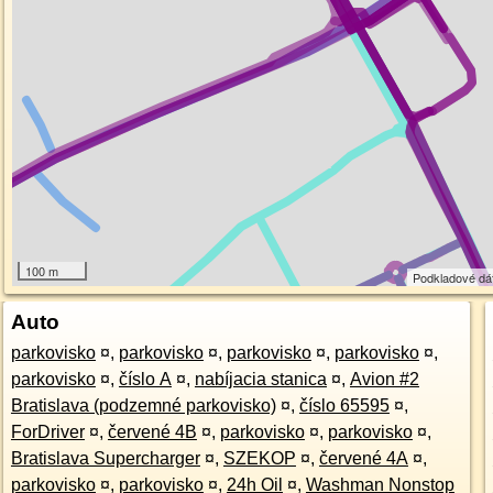
100 m
Podkladové dá
Auto
parkovisko
¤
,
parkovisko
¤
,
parkovisko
¤
,
parkovisko
¤
,
parkovisko
¤
,
číslo A
¤
,
nabíjacia stanica
¤
,
Avion #2
Bratislava (podzemné parkovisko)
¤
,
číslo 65595
¤
,
ForDriver
¤
,
červené 4B
¤
,
parkovisko
¤
,
parkovisko
¤
,
Bratislava Supercharger
¤
,
SZEKOP
¤
,
červené 4A
¤
,
parkovisko
¤
,
parkovisko
¤
,
24h Oil
¤
,
Washman Nonstop