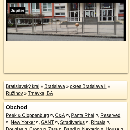
Bratislavský kraj
»
Bratislava
»
okres Bratislava II
»
Ružinov
»
Trnávka, BA
Obchod
Peek & Cloppenburg
¤
,
C&A
¤
,
Panta Rhei
¤
,
Reserved
¤
,
New Yorker
¤
,
GANT
¤
,
Stradivarius
¤
,
Rituals
¤
,
Douglas
¤
,
Cropp
¤
,
Zara
¤
,
Bandi
¤
,
Nexterio
¤
,
House
¤
,