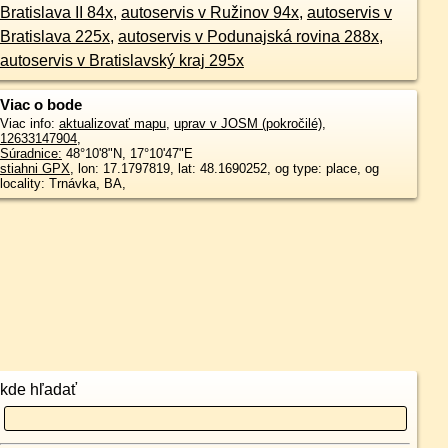
Bratislava II 84x
,
autoservis v Ružinov 94x
,
autoservis v
Bratislava 225x
,
autoservis v Podunajská rovina 288x
,
autoservis v Bratislavský kraj 295x
Viac o bode
Viac info:
aktualizovať mapu
,
uprav v JOSM (pokročilé)
,
12633147904
,
Súradnice:
48°10'8"N
,
17°10'47"E
stiahni GPX
, lon: 17.1797819, lat: 48.1690252, og type: place, og
locality: Trnávka, BA,
kde hľadať