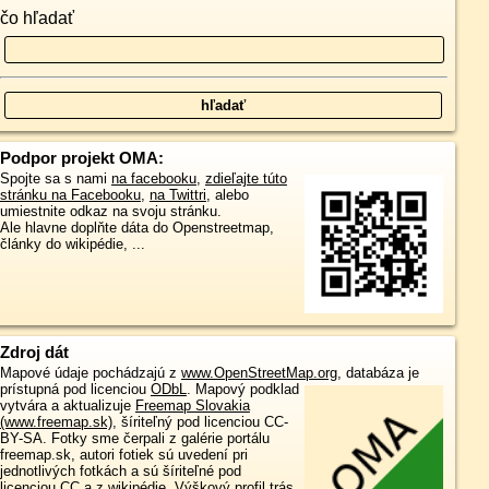
čo hľadať
Podpor projekt OMA:
Spojte sa s nami
na facebooku
,
zdieľajte túto
stránku na Facebooku
,
na Twittri
, alebo
umiestnite odkaz na svoju stránku.
Ale hlavne doplňte dáta do Openstreetmap,
články do wikipédie, ...
Zdroj dát
Mapové údaje pochádzajú z
www.OpenStreetMap.org
, databáza je
prístupná pod licenciou
ODbL
.
Mapový podklad
vytvára a aktualizuje
Freemap Slovakia
(www.freemap.sk)
, šíriteľný pod licenciou CC-
BY-SA. Fotky sme čerpali z galérie portálu
freemap.sk, autori fotiek sú uvedení pri
jednotlivých fotkách a sú šíriteľné pod
licenciou CC a z wikipédie. Výškový profil trás