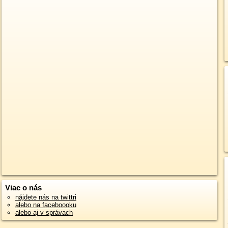
Viac o nás
nájdete nás na twittri
alebo na faceboooku
alebo aj v správach