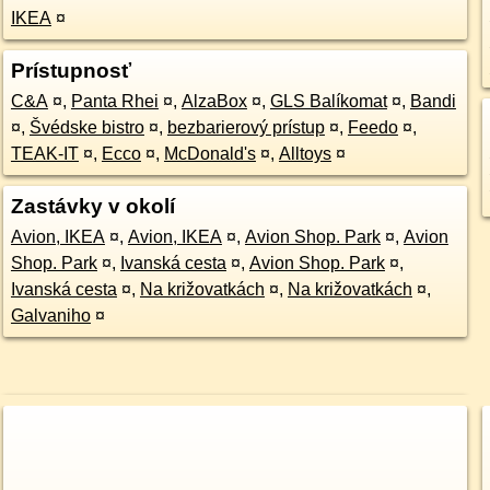
IKEA
¤
Prístupnosť
C&A
¤
,
Panta Rhei
¤
,
AlzaBox
¤
,
GLS Balíkomat
¤
,
Bandi
¤
,
Švédske bistro
¤
,
bezbarierový prístup
¤
,
Feedo
¤
,
TEAK-IT
¤
,
Ecco
¤
,
McDonald's
¤
,
Alltoys
¤
Zastávky v okolí
Avion, IKEA
¤
,
Avion, IKEA
¤
,
Avion Shop. Park
¤
,
Avion
Shop. Park
¤
,
Ivanská cesta
¤
,
Avion Shop. Park
¤
,
Ivanská cesta
¤
,
Na križovatkách
¤
,
Na križovatkách
¤
,
Galvaniho
¤