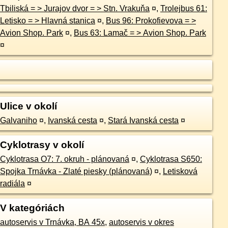
Tbiliská = > Jurajov dvor = > Stn. Vrakuňa
¤
,
Trolejbus 61:
Letisko = > Hlavná stanica
¤
,
Bus 96: Prokofievova = >
Avion Shop. Park
¤
,
Bus 63: Lamač = > Avion Shop. Park
¤
Ulice v okolí
Galvaniho
¤
,
Ivanská cesta
¤
,
Stará Ivanská cesta
¤
Cyklotrasy v okolí
Cyklotrasa O7: 7. okruh - plánovaná
¤
,
Cyklotrasa S650:
Spojka Trnávka - Zlaté piesky (plánovaná)
¤
,
Letisková
radiála
¤
V kategóriách
autoservis v Trnávka, BA 45x
,
autoservis v okres