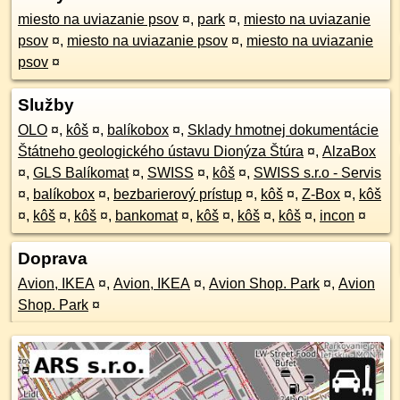
miesto na uviazanie psov
¤
,
park
¤
,
miesto na uviazanie
psov
¤
,
miesto na uviazanie psov
¤
,
miesto na uviazanie
psov
¤
Služby
OLO
¤
,
kôš
¤
,
balíkobox
¤
,
Sklady hmotnej dokumentácie
Štátneho geologického ústavu Dionýza Štúra
¤
,
AlzaBox
¤
,
GLS Balíkomat
¤
,
SWISS
¤
,
kôš
¤
,
SWISS s.r.o - Servis
¤
,
balíkobox
¤
,
bezbarierový prístup
¤
,
kôš
¤
,
Z-Box
¤
,
kôš
¤
,
kôš
¤
,
kôš
¤
,
bankomat
¤
,
kôš
¤
,
kôš
¤
,
kôš
¤
,
incon
¤
Doprava
Avion, IKEA
¤
,
Avion, IKEA
¤
,
Avion Shop. Park
¤
,
Avion
Shop. Park
¤