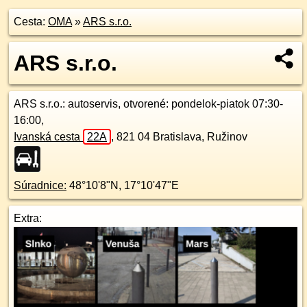
Cesta:
OMA
»
ARS s.r.o.
ARS s.r.o.
ARS s.r.o.
: autoservis, otvorené: pondelok-piatok 07:30-
16:00,
Ivanská cesta
22A
,
821 04
Bratislava, Ružinov
Súradnice:
48°10'8"N
,
17°10'47"E
Extra: