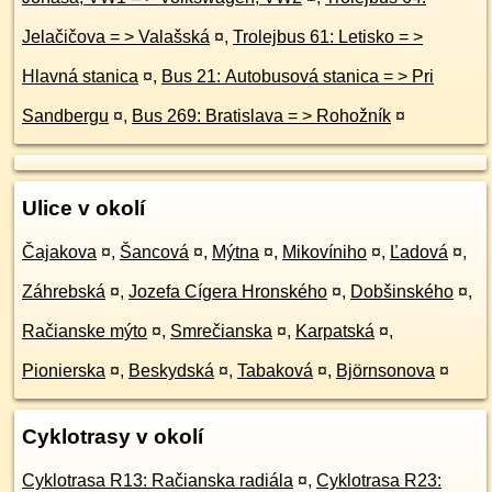
Jelačičova = > Valašská
¤
,
Trolejbus 61: Letisko = >
Hlavná stanica
¤
,
Bus 21: Autobusová stanica = > Pri
Sandbergu
¤
,
Bus 269: Bratislava = > Rohožník
¤
Ulice v okolí
Čajakova
¤
,
Šancová
¤
,
Mýtna
¤
,
Mikovíniho
¤
,
Ľadová
¤
,
Záhrebská
¤
,
Jozefa Cígera Hronského
¤
,
Dobšinského
¤
,
Račianske mýto
¤
,
Smrečianska
¤
,
Karpatská
¤
,
Pionierska
¤
,
Beskydská
¤
,
Tabaková
¤
,
Björnsonova
¤
Cyklotrasy v okolí
Cyklotrasa R13: Račianska radiála
¤
,
Cyklotrasa R23: