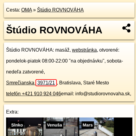
Cesta:
OMA
»
Štúdio ROVNOVÁHA
Štúdio ROVNOVÁHA
Štúdio ROVNOVÁHA
: masáž,
webstránka
, otvorené:
pondelok-piatok 08:00-22:00 "na objednávku", sobota-
nedeľa zatvorené,
Smrečianska
3971/21
,
Bratislava, Staré Mesto
telefón +421 910 924 046
email: info@studiorovnovaha.sk,
Extra: