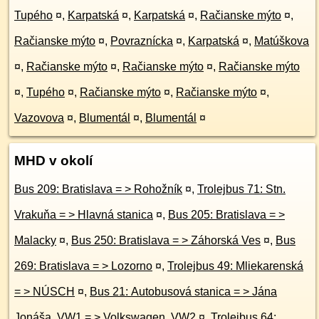
Tupého
¤
,
Karpatská
¤
,
Karpatská
¤
,
Račianske mýto
¤
,
Račianske mýto
¤
,
Povraznícka
¤
,
Karpatská
¤
,
Matúškova
¤
,
Račianske mýto
¤
,
Račianske mýto
¤
,
Račianske mýto
¤
,
Tupého
¤
,
Račianske mýto
¤
,
Račianske mýto
¤
,
Vazovova
¤
,
Blumentál
¤
,
Blumentál
¤
MHD v okolí
Bus 209: Bratislava = > Rohožník
¤
,
Trolejbus 71: Stn.
Vrakuňa = > Hlavná stanica
¤
,
Bus 205: Bratislava = >
Malacky
¤
,
Bus 250: Bratislava = > Záhorská Ves
¤
,
Bus
269: Bratislava = > Lozorno
¤
,
Trolejbus 49: Mliekarenská
= > NÚSCH
¤
,
Bus 21: Autobusová stanica = > Jána
Jonáša, VW1 = > Volkswagen, VW2
¤
,
Trolejbus 64: