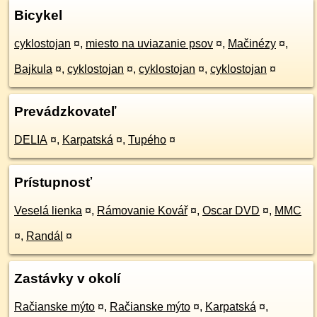
Bicykel
cyklostojan
¤
,
miesto na uviazanie psov
¤
,
Mačinézy
¤
,
Bajkula
¤
,
cyklostojan
¤
,
cyklostojan
¤
,
cyklostojan
¤
Prevádzkovateľ
DELIA
¤
,
Karpatská
¤
,
Tupého
¤
Prístupnosť
Veselá lienka
¤
,
Rámovanie Kovář
¤
,
Oscar DVD
¤
,
MMC
¤
,
Randál
¤
Zastávky v okolí
Račianske mýto
¤
,
Račianske mýto
¤
,
Karpatská
¤
,