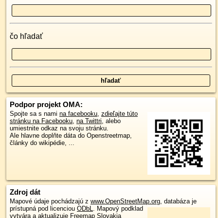
čo hľadať
Podpor projekt OMA:
Spojte sa s nami
na facebooku
,
zdieľajte túto
stránku na Facebooku
,
na Twittri
, alebo
umiestnite odkaz na svoju stránku.
Ale hlavne doplňte dáta do Openstreetmap,
články do wikipédie, ...
Zdroj dát
Mapové údaje pochádzajú z
www.OpenStreetMap.org
, databáza je
prístupná pod licenciou
ODbL
.
Mapový podklad
vytvára a aktualizuje
Freemap Slovakia