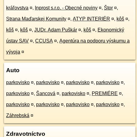
kráľovstva
¤
,
Inprost s.r.o. - Obecné noviny
¤
,
Štor
¤
,
Strana Maďarskej Komunity
¤
,
ATYP INTERIÉR
¤
,
kôš
¤
,
kôš
¤
,
kôš
¤
,
JUDr. Adam Puškár
¤
,
kôš
¤
,
Ekonomický
ústav SAV
¤
,
CCUSA
¤
,
Agentúra na podporu výskumu a
vývoja
¤
Auto
parkovisko
¤
,
parkovisko
¤
,
parkovisko
¤
,
parkovisko
¤
,
parkovisko
¤
,
Šancová
¤
,
parkovisko
¤
,
PREMIÉRE
¤
,
parkovisko
¤
,
parkovisko
¤
,
parkovisko
¤
,
parkovisko
¤
,
Záhrebská
¤
Zdravotníctvo