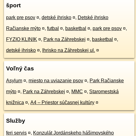
šport
park pre psov
¤
,
detské ihrisko
¤
,
Detské ihrisko
Račianske mýto
¤
,
futbal
¤
,
basketbal
¤
,
park pre psov
¤
,
FYZIO KLINIK
¤
,
Park na Záhrebskej
¤
,
basketbal
¤
,
detské ihrisko
¤
,
Ihrisko na Záhrebskej ul.
¤
Voľný čas
Asylum
¤
,
miesto na uviazanie psov
¤
,
Park Račianske
mýto
¤
,
Park na Záhrebskej
¤
,
MMC
¤
,
Staromestská
knižnica
¤
,
A4 – Priestor súčasnej kultúry
¤
Služby
feri servis
¤
,
Konzulát Jordánskeho hášimovského