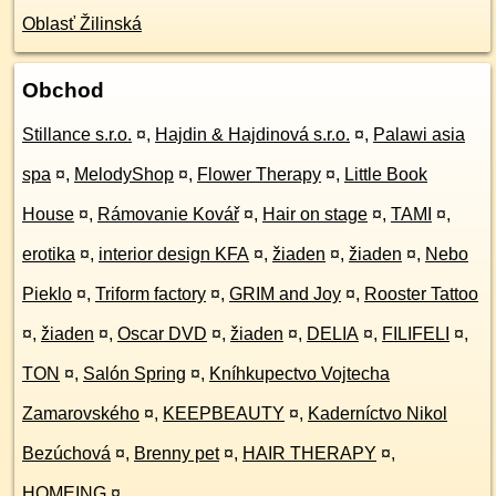
Oblasť Žilinská
Obchod
Stillance s.r.o.
¤
,
Hajdin & Hajdinová s.r.o.
¤
,
Palawi asia
spa
¤
,
MelodyShop
¤
,
Flower Therapy
¤
,
Little Book
House
¤
,
Rámovanie Kovář
¤
,
Hair on stage
¤
,
TAMI
¤
,
erotika
¤
,
interior design KFA
¤
,
žiaden
¤
,
žiaden
¤
,
Nebo
Pieklo
¤
,
Triform factory
¤
,
GRIM and Joy
¤
,
Rooster Tattoo
¤
,
žiaden
¤
,
Oscar DVD
¤
,
žiaden
¤
,
DELIA
¤
,
FILIFELI
¤
,
TON
¤
,
Salón Spring
¤
,
Kníhkupectvo Vojtecha
Zamarovského
¤
,
KEEPBEAUTY
¤
,
Kaderníctvo Nikol
Bezúchová
¤
,
Brenny pet
¤
,
HAIR THERAPY
¤
,
HOMEING
¤