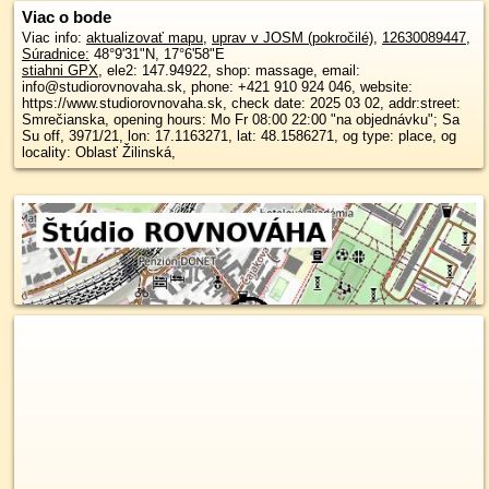
Viac o bode
Viac info:
aktualizovať mapu
,
uprav v JOSM (pokročilé)
,
12630089447
,
Súradnice:
48°9'31"N
,
17°6'58"E
stiahni GPX
, ele2: 147.94922, shop: massage, email:
info@studiorovnovaha.sk, phone: +421 910 924 046, website:
https://www.studiorovnovaha.sk, check date: 2025 03 02, addr:street:
Smrečianska, opening hours: Mo Fr 08:00 22:00 "na objednávku"; Sa
Su off, 3971/21, lon: 17.1163271, lat: 48.1586271, og type: place, og
locality: Oblasť Žilinská,