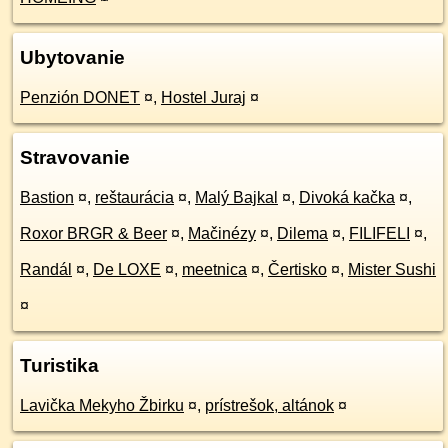
Ubytovanie
Penzión DONET
¤
,
Hostel Juraj
¤
Stravovanie
Bastion
¤
,
reštaurácia
¤
,
Malý Bajkal
¤
,
Divoká kačka
¤
,
Roxor BRGR & Beer
¤
,
Mačinézy
¤
,
Dilema
¤
,
FILIFELI
¤
,
Randál
¤
,
De LOXE
¤
,
meetnica
¤
,
Čertisko
¤
,
Mister Sushi
¤
Turistika
Lavička Mekyho Žbirku
¤
,
prístrešok, altánok
¤