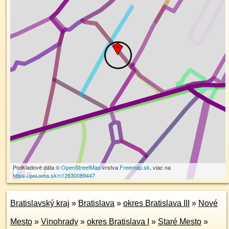
Podkladové dáta ©
OpenStreetMap
vrstva
Freemap.sk
, viac na
100 m
https://poi.oma.sk/n12630089447
Bratislavský kraj
»
Bratislava
»
okres Bratislava III
»
Nové
Mesto
»
Vinohrady
»
okres Bratislava I
»
Staré Mesto
»