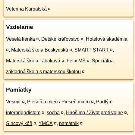
Veterina Karpatská
¤
Vzdelanie
Veselá lienka
¤
,
Detské kráľovstvo
¤
,
Hotelová akadémia
¤
,
Materská škola Beskydská
¤
,
SMART START
¤
,
Materská škola Tabaková
¤
,
Felix MŠ
¤
,
Špeciálna
základná škola s materskou školou
¤
Pamiatky
Vesmír
¤
,
Pieseň o mieri / Pieseň mieru
¤
,
Padlým
interbrigadistom
¤
,
socha
¤
,
Hirošima / Život proti vojne
¤
,
Slncový kôň
¤
,
YMCA
¤
,
pamätník
¤