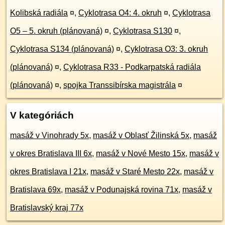
Kolibská radiála
¤
,
Cyklotrasa O4: 4. okruh
¤
,
Cyklotrasa
O5 – 5. okruh (plánovaná)
¤
,
Cyklotrasa S130
¤
,
Cyklotrasa S134 (plánovaná)
¤
,
Cyklotrasa O3: 3. okruh
(plánovaná)
¤
,
Cyklotrasa R33 - Podkarpatská radiála
(plánovaná)
¤
,
spojka Transsibírska magistrála
¤
V kategóriách
masáž v Vinohrady 5x
,
masáž v Oblasť Žilinská 5x
,
masáž
v okres Bratislava III 6x
,
masáž v Nové Mesto 15x
,
masáž v
okres Bratislava I 21x
,
masáž v Staré Mesto 22x
,
masáž v
Bratislava 69x
,
masáž v Podunajská rovina 71x
,
masáž v
Bratislavský kraj 77x