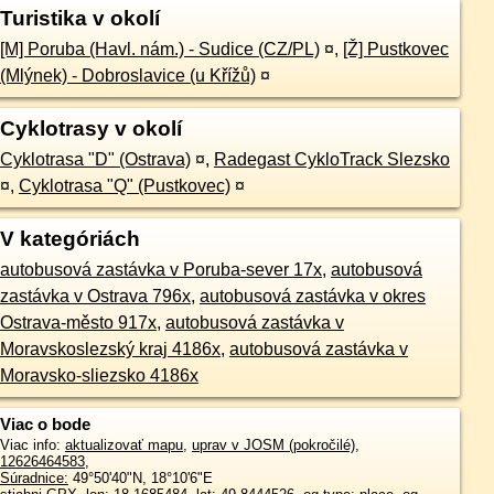
Turistika v okolí
[M] Poruba (Havl. nám.) - Sudice (CZ/PL)
¤
,
[Ž] Pustkovec
(Mlýnek) - Dobroslavice (u Křížů)
¤
Cyklotrasy v okolí
Cyklotrasa "D" (Ostrava)
¤
,
Radegast CykloTrack Slezsko
¤
,
Cyklotrasa "Q" (Pustkovec)
¤
V kategóriách
autobusová zastávka v Poruba-sever 17x
,
autobusová
zastávka v Ostrava 796x
,
autobusová zastávka v okres
Ostrava-město 917x
,
autobusová zastávka v
Moravskoslezský kraj 4186x
,
autobusová zastávka v
Moravsko-sliezsko 4186x
Viac o bode
Viac info:
aktualizovať mapu
,
uprav v JOSM (pokročilé)
,
12626464583
,
Súradnice:
49°50'40"N
,
18°10'6"E