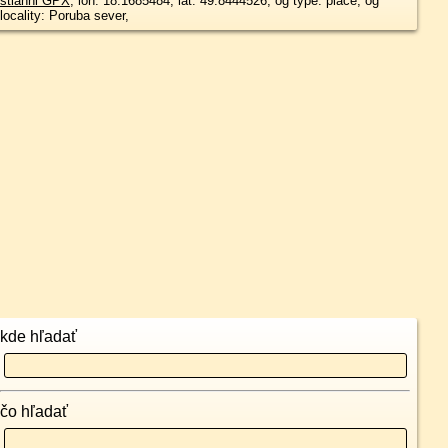
stiahni GPX
, lon: 18.1685484, lat: 49.8444526, og type: place, og
locality: Poruba sever,
kde hľadať
čo hľadať