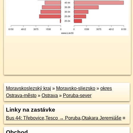
Moravskoslezský kraj
»
Moravsko-sliezsko
»
okres
Ostrava-město
»
Ostrava
»
Poruba-sever
Linky na zastávke
Bus 44: Třebovice,Tesco → Poruba,Otakara Jeremiáše
¤
Obchod