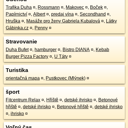
Trafika Duha
¤
,
Rossmann
¤
,
Makovec
¤
,
Boček
¤
,
Papírnictví
¤
,
Albert
¤
,
predaj vína
¤
,
Secondhand
¤
,
Hruška
¤
,
Masáže pro ženy Gabriela Kubalová
¤
,
Látky
Gábinka.cz
¤
,
Penny
¤
Stravovanie
Duha Bufet
¤
,
hamburger
¤
,
Bistro DIANA
¤
,
Kebab
Burger Pizza Factory
¤
,
U Táty
¤
Turistika
orientačná mapa
¤
,
Pustkovec (Mlýnek)
¤
šport
Fitcentrum Relax
¤
,
Hřiště
¤
,
detské ihrisko
¤
,
Betonové
hřiště
¤
,
detské ihrisko
¤
,
Betonové hřiště
¤
,
detské ihrisko
¤
,
ihrisko
¤
Voľný čas