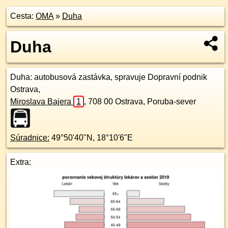
Cesta:
OMA
»
Duha
Duha
Duha
: autobusová zastávka, spravuje Dopravní podnik
Ostrava,
Miroslava Bajera
1
,
708 00
Ostrava, Poruba-sever
Súradnice:
49°50'40"N
,
18°10'6"E
Extra: