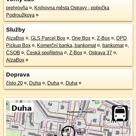
prehrovňa
¤
,
Knihovna města Ostravy - pobočka
Podroužkova
¤
Služby
AlzaBox
¤
,
GLS Parcel Box
¤
,
One Box
¤
,
Z-Box
¤
,
DPD
Pickup Box
¤
,
Komerční banka, bankomat
¤
,
bankomat
¤
,
ČSOB
¤
,
Česká spořitelna
¤
,
Z-Box
¤
,
Ostrava 37
¤
,
AlzaBox
¤
Doprava
číslo 20
¤
,
Duha
¤
,
Duha
¤
,
Duha
¤