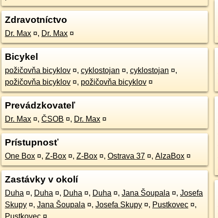
Zdravotníctvo
Dr. Max
¤
,
Dr. Max
¤
Bicykel
požičovňa bicyklov
¤
,
cyklostojan
¤
,
cyklostojan
¤
,
požičovňa bicyklov
¤
,
požičovňa bicyklov
¤
Prevádzkovateľ
Dr. Max
¤
,
ČSOB
¤
,
Dr. Max
¤
Prístupnosť
One Box
¤
,
Z-Box
¤
,
Z-Box
¤
,
Ostrava 37
¤
,
AlzaBox
¤
Zastávky v okolí
Duha
¤
,
Duha
¤
,
Duha
¤
,
Duha
¤
,
Jana Šoupala
¤
,
Josefa
Skupy
¤
,
Jana Šoupala
¤
,
Josefa Skupy
¤
,
Pustkovec
¤
,
Pustkovec
¤