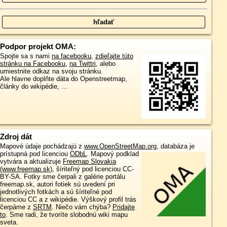
Podpor projekt OMA:
Spojte sa s nami
na facebooku
,
zdieľajte túto
stránku na Facebooku
,
na Twittri
, alebo
umiestnite odkaz na svoju stránku.
Ale hlavne doplňte dáta do Openstreetmap,
články do wikipédie, ...
Zdroj dát
Mapové údaje pochádzajú z
www.OpenStreetMap.org
, databáza je
prístupná pod licenciou
ODbL
.
Mapový podklad
vytvára a aktualizuje
Freemap Slovakia
(www.freemap.sk)
, šíriteľný pod licenciou CC-
BY-SA. Fotky sme čerpali z galérie portálu
freemap.sk, autori fotiek sú uvedení pri
jednotlivých fotkách a sú šíriteľné pod
licenciou CC a z wikipédie. Výškový profil trás
čerpáme z
SRTM
. Niečo vám chýba?
Pridajte
to
. Sme radi, že tvoríte slobodnú wiki mapu
sveta.