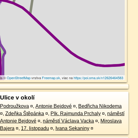
ta ©
OpenStreetMap
vrstva
Freemap.sk
, viac na
https://poi.oma.sk/n12626464583
Ulice v okolí
Podroužkova
¤
,
Antonie Bejdové
¤
,
Bedřicha Nikodema
¤
,
Zdeňka Štěpánka
¤
,
Plk. Rajmunda Prchaly
¤
,
náměstí
Antonie Bejdové
¤
,
náměstí Václava Vacka
¤
,
Miroslava
Bajera
¤
,
17. listopadu
¤
,
Ivana Sekaniny
¤