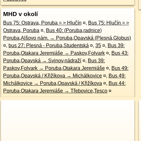
MHD v okolí
Bus 75: Ostrava, Poruba = > Hlučín
¤
,
Bus 75: Hlučín = >
Ostrava, Poruba
¤
,
Bus 40: (Poruba,radnice)
Poruba,Alšovo nám. → Poruba,Opavská (Plesná,Globus)
¤
,
bus 27: Plesná - Poruba,Studentská
¤
,
35
¤
,
Bus 39:
Poruba,Otakara Jeremiáše → Paskov,Folvark
¤
,
Bus 43:
Poruba,Opavská → Svinov,nádraží
¤
,
Bus 39:
Paskov,Folvark → Poruba,Otakara Jeremiáše
¤
,
Bus 49:
Poruba,Opavská / Křižíkova → Michálkovice
¤
,
Bus 49:
Michálkovice → Poruba,Opavská / Křižíkova
¤
,
Bus 44:
Poruba,Otakara Jeremiáše → Třebovice,Tesco
¤