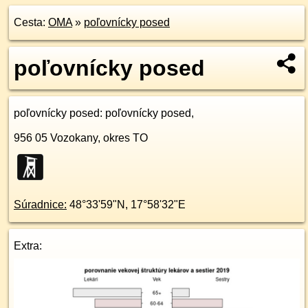
Cesta:
OMA
»
poľovnícky posed
poľovnícky posed
poľovnícky posed
: poľovnícky posed,
956 05
Vozokany, okres TO
Súradnice:
48°33'59"N
,
17°58'32"E
Extra: