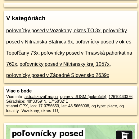
V kategóriách
poľovnícky posed v Vozokany, okres TO 3x
,
poľovnícky
posed v Nitrianska Blatnica 9x
,
poľovnícky posed v okres
Topoľčany 73x
,
poľovnícky posed v Trnavská pahorkatina
762x
,
poľovnícky posed v Nitriansky kraj 1057x
,
poľovnícky posed v Západné Slovensko 2639x
Viac o bode
Viac info:
aktualizovať mapu
,
uprav v JOSM (pokročilé)
,
12610443376
,
Súradnice:
48°33'59"N
,
17°58'32"E
stiahni GPX
, lon: 17.9756659, lat: 48.5666098, og type: place, og
locality: Vozokany, okres TO,