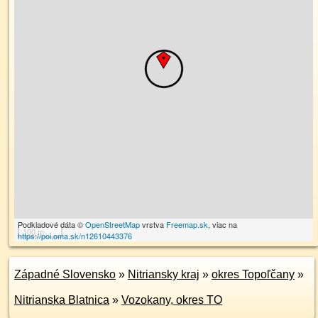
Podkladové dáta ©
OpenStreetMap
vrstva
Freemap.sk
, viac na
100 m
https://poi.oma.sk/n12610443376
Západné Slovensko
»
Nitriansky kraj
»
okres Topoľčany
»
Nitrianska Blatnica
»
Vozokany, okres TO