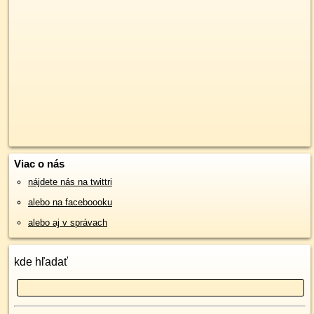
Viac o nás
nájdete nás na twittri
alebo na faceboooku
alebo aj v správach
kde hľadať