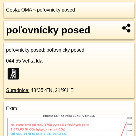
Cesta:
OMA
»
poľovnícky posed
poľovnícky posed
poľovnícky posed
: poľovnícky posed,
044 55
Veľká Ida
Súradnice:
48°35'4"N
,
21°9'1"E
Extra: