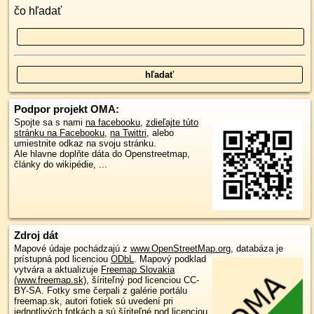
čo hľadať
Podpor projekt OMA:
Spojte sa s nami
na facebooku
,
zdieľajte túto
stránku na Facebooku
,
na Twittri
, alebo
umiestnite odkaz na svoju stránku.
Ale hlavne doplňte dáta do Openstreetmap,
články do wikipédie, ...
Zdroj dát
Mapové údaje pochádzajú z
www.OpenStreetMap.org
, databáza je
prístupná pod licenciou
ODbL
.
Mapový podklad
vytvára a aktualizuje
Freemap Slovakia
(www.freemap.sk)
, šíriteľný pod licenciou CC-
BY-SA. Fotky sme čerpali z galérie portálu
freemap.sk, autori fotiek sú uvedení pri
jednotlivých fotkách a sú šíriteľné pod licenciou