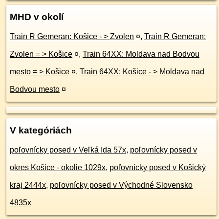
MHD v okolí
Train R Gemeran: Košice - > Zvolen
¤
,
Train R Gemeran:
Zvolen = > Košice
¤
,
Train 64XX: Moldava nad Bodvou
mesto = > Košice
¤
,
Train 64XX: Košice - > Moldava nad
Bodvou mesto
¤
V kategóriách
poľovnícky posed v Veľká Ida 57x
,
poľovnícky posed v
okres Košice - okolie 1029x
,
poľovnícky posed v Košický
kraj 2444x
,
poľovnícky posed v Východné Slovensko
4835x