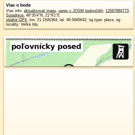
Viac o bode
Viac info:
aktualizovať mapu
,
uprav v JOSM (pokročilé)
,
12597884773
,
Súradnice:
48°35'4"N
,
21°9'1"E
stiahni GPX
, lon: 21.1505364, lat: 48.5845642, og type: place, og
locality: Veľká Ida,