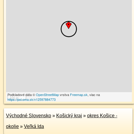
Podkladové dáta ©
OpenStreetMap
vrstva
Freemap.sk
, viac na
100 m
https://poi.oma.sk/n12597884773
Východné Slovensko
»
Košický kraj
»
okres Košice -
okolie
»
Veľká Ida