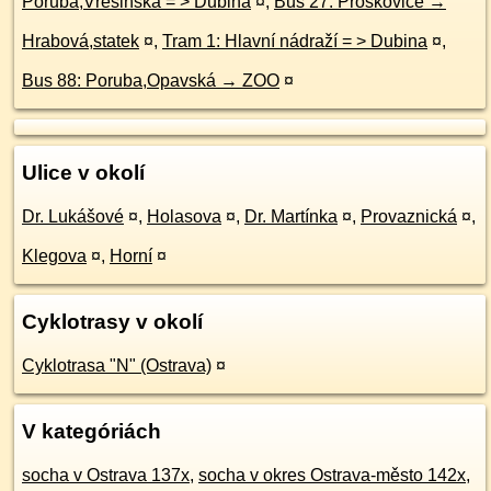
Poruba,Vřesinská = > Dubina
¤
,
Bus 27: Proskovice →
Hrabová,statek
¤
,
Tram 1: Hlavní nádraží = > Dubina
¤
,
Bus 88: Poruba,Opavská → ZOO
¤
Ulice v okolí
Dr. Lukášové
¤
,
Holasova
¤
,
Dr. Martínka
¤
,
Provaznická
¤
,
Klegova
¤
,
Horní
¤
Cyklotrasy v okolí
Cyklotrasa "N" (Ostrava)
¤
V kategóriách
socha v Ostrava 137x
,
socha v okres Ostrava-město 142x
,