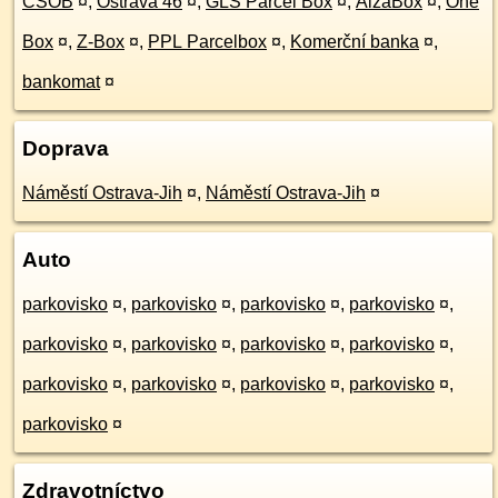
ČSOB
¤
,
Ostrava 46
¤
,
GLS Parcel Box
¤
,
AlzaBox
¤
,
One
Box
¤
,
Z-Box
¤
,
PPL Parcelbox
¤
,
Komerční banka
¤
,
bankomat
¤
Doprava
Náměstí Ostrava-Jih
¤
,
Náměstí Ostrava-Jih
¤
Auto
parkovisko
¤
,
parkovisko
¤
,
parkovisko
¤
,
parkovisko
¤
,
parkovisko
¤
,
parkovisko
¤
,
parkovisko
¤
,
parkovisko
¤
,
parkovisko
¤
,
parkovisko
¤
,
parkovisko
¤
,
parkovisko
¤
,
parkovisko
¤
Zdravotníctvo