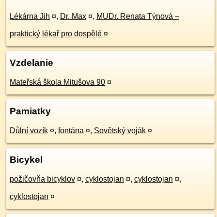
Lékárna Jih
¤
,
Dr. Max
¤
,
MUDr. Renata Týnová –
praktický lékař pro dospělé
¤
Vzdelanie
Mateřská škola Mitušova 90
¤
Pamiatky
Důlní vozík
¤
,
fontána
¤
,
Sovětský voják
¤
Bicykel
požičovňa bicyklov
¤
,
cyklostojan
¤
,
cyklostojan
¤
,
cyklostojan
¤