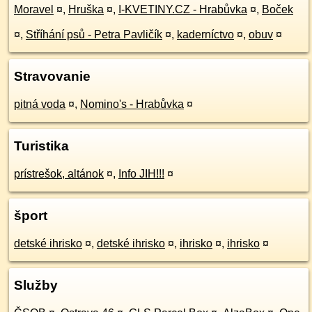
Moravel
¤
,
Hruška
¤
,
I-KVETINY.CZ - Hrabůvka
¤
,
Boček
¤
,
Stříhání psů - Petra Pavličík
¤
,
kaderníctvo
¤
,
obuv
¤
Stravovanie
pitná voda
¤
,
Nomino's - Hrabůvka
¤
Turistika
prístrešok, altánok
¤
,
Info JIH!!!
¤
šport
detské ihrisko
¤
,
detské ihrisko
¤
,
ihrisko
¤
,
ihrisko
¤
Služby