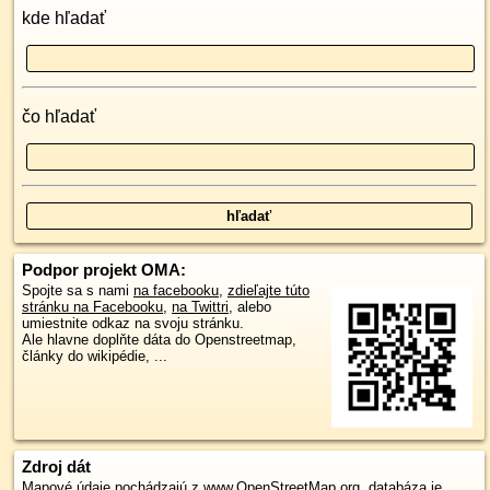
kde hľadať
čo hľadať
Podpor projekt OMA:
Spojte sa s nami
na facebooku
,
zdieľajte túto
stránku na Facebooku
,
na Twittri
, alebo
umiestnite odkaz na svoju stránku.
Ale hlavne doplňte dáta do Openstreetmap,
články do wikipédie, ...
Zdroj dát
Mapové údaje pochádzajú z
www.OpenStreetMap.org
, databáza je