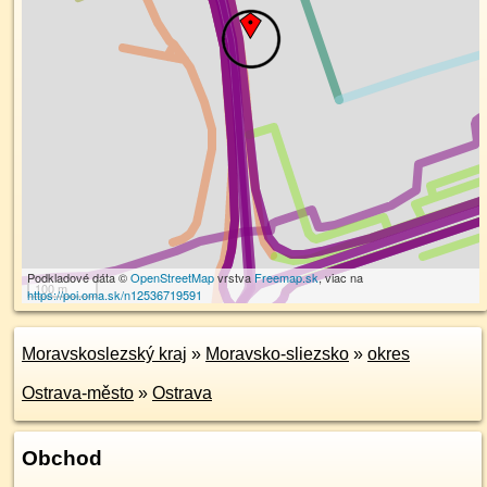
Podkladové dáta ©
OpenStreetMap
vrstva
Freemap.sk
, viac na
100 m
https://poi.oma.sk/n12536719591
Moravskoslezský kraj
»
Moravsko-sliezsko
»
okres
Ostrava-město
»
Ostrava
Obchod