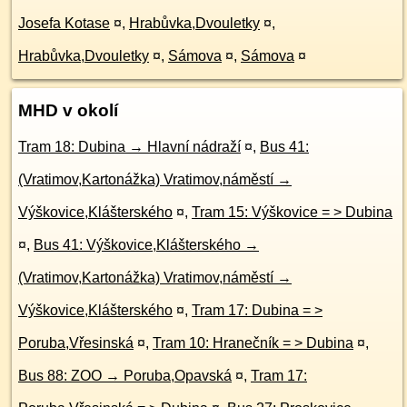
Josefa Kotase
¤
,
Hrabůvka,Dvouletky
¤
,
Hrabůvka,Dvouletky
¤
,
Sámova
¤
,
Sámova
¤
MHD v okolí
Tram 18: Dubina → Hlavní nádraží
¤
,
Bus 41:
(Vratimov,Kartonážka) Vratimov,náměstí →
Výškovice,Klášterského
¤
,
Tram 15: Výškovice = > Dubina
¤
,
Bus 41: Výškovice,Klášterského →
(Vratimov,Kartonážka) Vratimov,náměstí →
Výškovice,Klášterského
¤
,
Tram 17: Dubina = >
Poruba,Vřesinská
¤
,
Tram 10: Hranečník = > Dubina
¤
,
Bus 88: ZOO → Poruba,Opavská
¤
,
Tram 17: