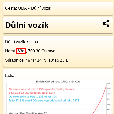
Cesta:
OMA
»
Důlní vozík
Důlní vozík
Důlní vozík
: socha,
Horní
63a
,
700 30
Ostrava
Súradnice:
49°47'14"N
,
18°15'23"E
Extra: