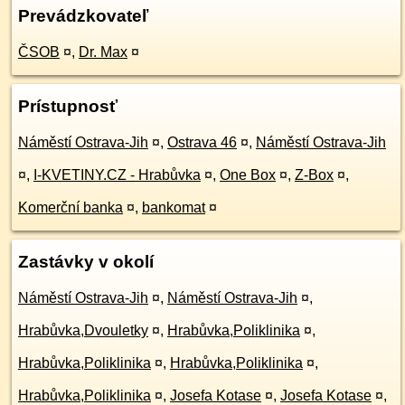
Prevádzkovateľ
ČSOB
¤
,
Dr. Max
¤
Prístupnosť
Náměstí Ostrava-Jih
¤
,
Ostrava 46
¤
,
Náměstí Ostrava-Jih
¤
,
I-KVETINY.CZ - Hrabůvka
¤
,
One Box
¤
,
Z-Box
¤
,
Komerční banka
¤
,
bankomat
¤
Zastávky v okolí
Náměstí Ostrava-Jih
¤
,
Náměstí Ostrava-Jih
¤
,
Hrabůvka,Dvouletky
¤
,
Hrabůvka,Poliklinika
¤
,
Hrabůvka,Poliklinika
¤
,
Hrabůvka,Poliklinika
¤
,
Hrabůvka,Poliklinika
¤
,
Josefa Kotase
¤
,
Josefa Kotase
¤
,