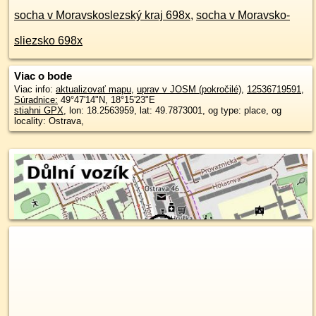
socha v Moravskoslezský kraj 698x
,
socha v Moravsko-
sliezsko 698x
Viac o bode
Viac info:
aktualizovať mapu
,
uprav v JOSM (pokročilé)
,
12536719591
,
Súradnice:
49°47'14"N
,
18°15'23"E
stiahni GPX
, lon: 18.2563959, lat: 49.7873001, og type: place, og
locality: Ostrava,