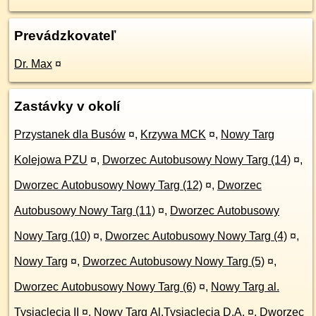
Prevádzkovateľ
Dr. Max
¤
Zastávky v okolí
Przystanek dla Busów
¤
,
Krzywa MCK
¤
,
Nowy Targ
Kolejowa PZU
¤
,
Dworzec Autobusowy Nowy Targ (14)
¤
,
Dworzec Autobusowy Nowy Targ (12)
¤
,
Dworzec
Autobusowy Nowy Targ (11)
¤
,
Dworzec Autobusowy
Nowy Targ (10)
¤
,
Dworzec Autobusowy Nowy Targ (4)
¤
,
Nowy Targ
¤
,
Dworzec Autobusowy Nowy Targ (5)
¤
,
Dworzec Autobusowy Nowy Targ (6)
¤
,
Nowy Targ al.
Tysiąclecia II
¤
,
Nowy Targ Al.Tysiąclecia D.A.
¤
,
Dworzec