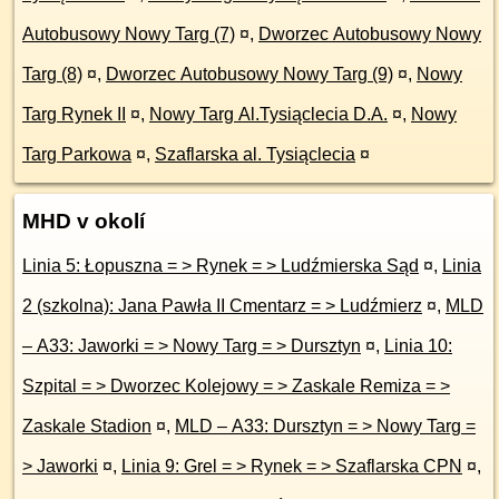
Autobusowy Nowy Targ (7)
¤
,
Dworzec Autobusowy Nowy
Targ (8)
¤
,
Dworzec Autobusowy Nowy Targ (9)
¤
,
Nowy
Targ Rynek II
¤
,
Nowy Targ Al.Tysiąclecia D.A.
¤
,
Nowy
Targ Parkowa
¤
,
Szaflarska al. Tysiąclecia
¤
MHD v okolí
Linia 5: Łopuszna = > Rynek = > Ludźmierska Sąd
¤
,
Linia
2 (szkolna): Jana Pawła II Cmentarz = > Ludźmierz
¤
,
MLD
– A33: Jaworki = > Nowy Targ = > Dursztyn
¤
,
Linia 10:
Szpital = > Dworzec Kolejowy = > Zaskale Remiza = >
Zaskale Stadion
¤
,
MLD – A33: Dursztyn = > Nowy Targ =
> Jaworki
¤
,
Linia 9: Grel = > Rynek = > Szaflarska CPN
¤
,