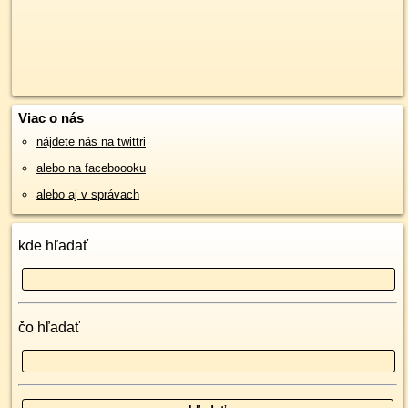
Viac o nás
nájdete nás na twittri
alebo na faceboooku
alebo aj v správach
kde hľadať
čo hľadať