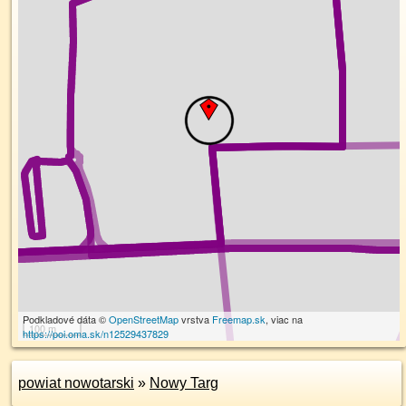
Podkladové dáta ©
OpenStreetMap
vrstva
Freemap.sk
, viac na
100 m
https://poi.oma.sk/n12529437829
powiat nowotarski
»
Nowy Targ