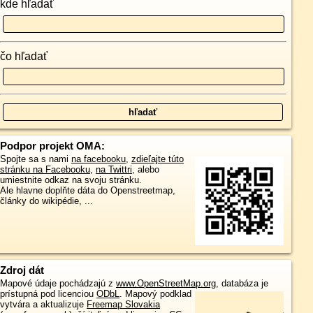
kde hľadať
čo hľadať
Podpor projekt OMA:
Spojte sa s nami
na facebooku
,
zdieľajte túto
stránku na Facebooku
,
na Twittri
, alebo
umiestnite odkaz na svoju stránku.
Ale hlavne doplňte dáta do Openstreetmap,
články do wikipédie, ...
Zdroj dát
Mapové údaje pochádzajú z
www.OpenStreetMap.org
, databáza je
prístupná pod licenciou
ODbL
.
Mapový podklad
vytvára a aktualizuje
Freemap Slovakia