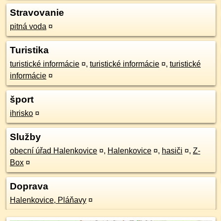
Stravovanie
pitná voda
¤
Turistika
turistické informácie
¤
,
turistické informácie
¤
,
turistické
informácie
¤
šport
ihrisko
¤
Služby
obecní úřad Halenkovice
¤
,
Halenkovice
¤
,
hasiči
¤
,
Z-
Box
¤
Doprava
Halenkovice, Pláňavy
¤