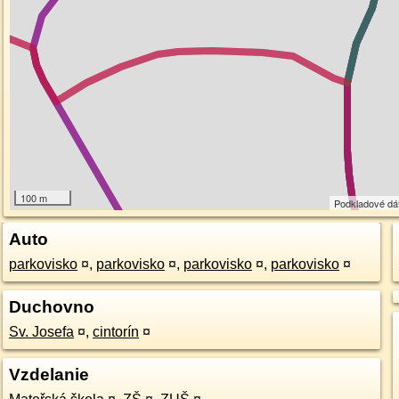
100 m
Podkladové dá
Auto
parkovisko
¤
,
parkovisko
¤
,
parkovisko
¤
,
parkovisko
¤
Duchovno
Sv. Josefa
¤
,
cintorín
¤
Vzdelanie