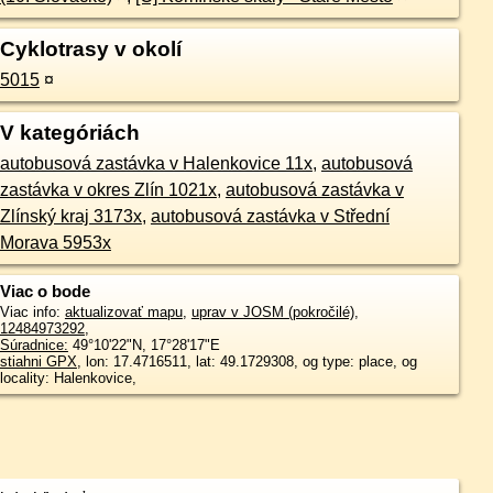
Cyklotrasy v okolí
5015
¤
V kategóriách
autobusová zastávka v Halenkovice 11x
,
autobusová
zastávka v okres Zlín 1021x
,
autobusová zastávka v
Zlínský kraj 3173x
,
autobusová zastávka v Střední
Morava 5953x
Viac o bode
Viac info:
aktualizovať mapu
,
uprav v JOSM (pokročilé)
,
12484973292
,
Súradnice:
49°10'22"N
,
17°28'17"E
stiahni GPX
, lon: 17.4716511, lat: 49.1729308, og type: place, og
locality: Halenkovice,