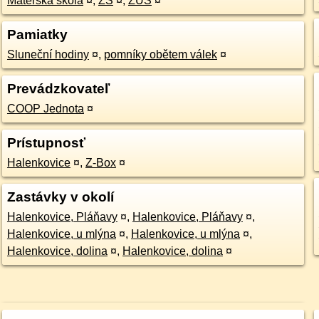
Mateřská škola
¤
,
ZŠ
¤
,
ZUŠ
¤
Pamiatky
Sluneční hodiny
¤
,
pomníky obětem válek
¤
Prevádzkovateľ
COOP Jednota
¤
Prístupnosť
Halenkovice
¤
,
Z-Box
¤
Zastávky v okolí
Halenkovice, Pláňavy
¤
,
Halenkovice, Pláňavy
¤
,
Halenkovice, u mlýna
¤
,
Halenkovice, u mlýna
¤
,
Halenkovice, dolina
¤
,
Halenkovice, dolina
¤