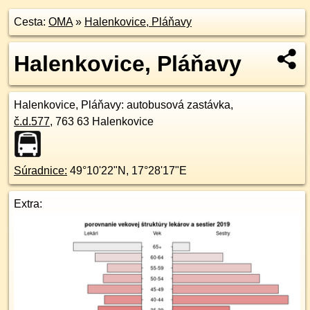
Cesta:
OMA
»
Halenkovice, Pláňavy
Halenkovice, Pláňavy
Halenkovice, Pláňavy
: autobusová zastávka,
č.d.
577
,
763 63
Halenkovice
Súradnice:
49°10'22"N
,
17°28'17"E
Extra: