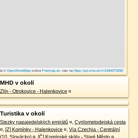
ta ©
OpenStreetMap
vrstva
Freemap.sk
, viac na
https://poi.oma.sk/n12484973292
MHD v okolí
Zlín - Otrokovice - Halenkovice
¤
Turistika v okolí
Stezky napajedelských emirátů
¤
,
Cyrilometodejská cesta
¤
,
[Z] Komínky - Halenkovice
¤
,
Via Czechia - Centrální
(10. Slovácko)
¤
,
[Č] Komínské skály - Staré Město
¤